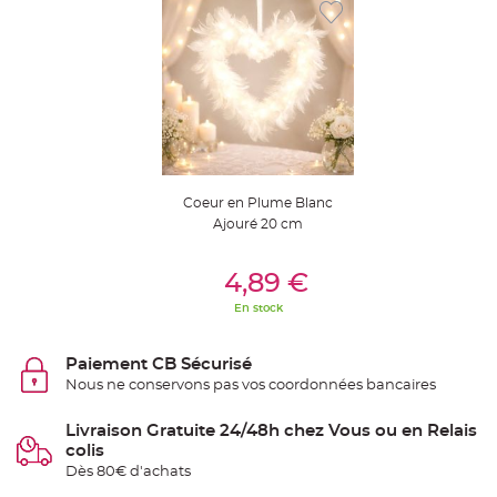
t
t
a
n
t
e
N
o
e
u
d
h
o
Coeur en Plume Blanc
u
s
Ajouré 20 cm
s
e
d
Ajouter Au Panier
e
4,89 €
c
h
En stock
a
i
s
e
Paiement CB Sécurisé
d
e
Nous ne conservons pas vos coordonnées bancaires
M
a
r
Livraison Gratuite 24/48h chez Vous ou en Relais
i
a
colis
g
e
Dès 80€ d'achats