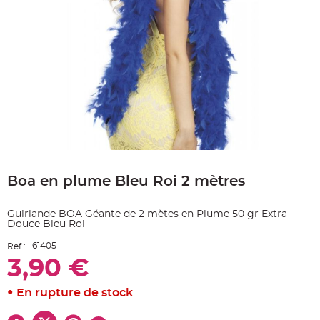
e
A
r
t
i
c
l
e
L
u
m
i
n
e
u
x
Skip
to
B
a
Boa en plume Bleu Roi 2 mètres
the
l
beginning
l
o
of
n
Guirlande BOA Géante de 2 mètes en Plume 50 gr Extra
the
m
Douce Bleu Roi
images
a
r
gallery
i
61405
Ref :
a
3,90 €
g
e
&
H
En rupture de stock
é
l
i