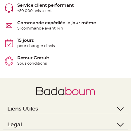
S
Service client performant
u
s
+50 000 avis client
p
e
n
Commande expédiée le jour même
s
i
Si commande avant 14h
o
n
b
15 jours
o
u
pour changer d'avis
l
e
p
Retour Gratuit
a
p
Sous conditions
i
e
r
T
a
p
i
s
d
e
s
Liens Utiles
a
l
- Questions / Réponses
l
e
e
- Nous contacter
Legal
t
T