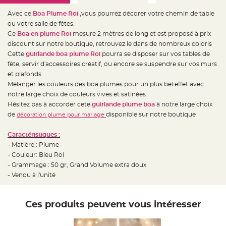
e
d
Avec ce
Boa Plume Roi ,
vous pourrez décorer votre chemin de table
e
c
ou votre salle de fêtes.
h
a
Ce
Boa en plume Roi
mesure 2 mètres de long et est proposé à prix
i
discount sur notre boutique, retrouvez le dans de nombreux coloris
s
e
Cette
guirlande boa plume Roi
pourra se disposer sur vos tables de
m
a
fête, servir d'accessoires créatif, ou encore se suspendre sur vos murs
r
et plafonds
i
a
Mélanger les couleurs des boa plumes pour un plus bel effet avec
g
e
notre large choix de couleurs vives et satinées
Hésitez pas à accorder cete
guirlande plume boa
à notre large choix
L
de
disponible sur notre boutique
a
décoration plume pour mariage
n
t
e
Caractéristiques :
r
- Matière : Plume
n
e
- Couleur: Bleu Roi
v
o
- Grammage : 50 gr, Grand Volume extra doux
l
- Vendu à l'unité
a
n
t
e
e
Ces produits peuvent vous intéresser
t
f
l
o