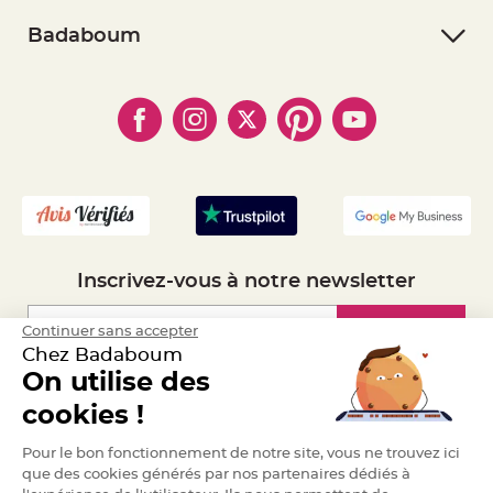
- Suivre une commande
- Conditions Générales de Vente
e
n
- Retourner un article
- RGPD
Badaboum
t
u
- Paiement Sécurisé
- Règles de confidentialité
- Qui somme-nous ?
r
e
- Paiement en Plusieurs fois
- Cookies
M
- Obtenez des Remises
a
- Marques
- Plan du site
r
- Livraison Rapide 24h
i
a
- Mandat Administratif
g
e
- Recrutement
D
é
c
o
Inscrivez-vous à notre newsletter
r
a
t
Inscription
Continuer sans accepter
i
Chez Badaboum
o
n
On utilise des
t
Espace Pro
cookies !
a
b
Demander un devis
l
Pour le bon fonctionnement de notre site, vous ne trouvez ici
e
que des cookies générés par nos partenaires dédiés à
m