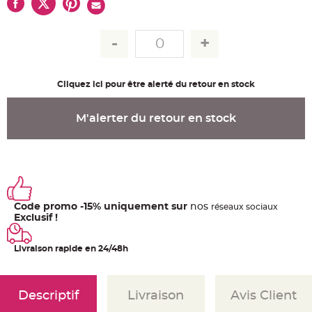
u
m
B
a
n
d
e
r
o
Cliquez ici pour être alerté du retour en stock
l
e
e
t
M'alerter du retour en stock
g
u
i
r
l
a
n
d
e
m
Code promo -15% uniquement sur
nos
ré
seaux
sociaux
a
r
Exclusif !
i
a
g
Livraison rapide en 24/48h
e
H
o
u
Descriptif
Livraison
Avis Client
s
s