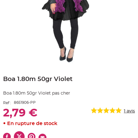
e
A
r
t
i
c
l
e
L
u
m
i
n
e
u
x
Skip
B
to
a
Boa 1.80m 50gr Violet
the
l
beginning
l
o
of
n
Boa 1.80m 50gr Violet pas cher
the
m
a
images
r
8651906-PP
Ref :
gallery
i
a
2,79 €
1
avis
g
e
&
En rupture de stock
H
é
l
i