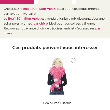
e
d
e
Choisissez
le Boa 1.80m 50gr Violet,
idéal pour vos déguisements,
c
h
carnaval, anniversaire
a
i
Le Boa 1.80m 50gr Violet
est vendu à l'unité à prix discount, c'est une
s
écharpe en plumes,
pas chère,
idéal pour vos soirées à thèmes
e
m
Retrouvez notre large choix de déguisements et d'accessoires
pas
a
r
chers
i
a
g
e
Ces produits peuvent vous intéresser
L
a
n
t
e
r
n
e
v
o
l
a
n
t
e
e
t
f
Boa plume Fuschia
l
o