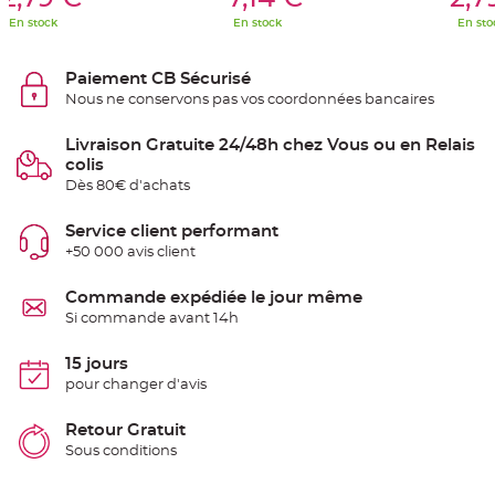
S
u
En stock
En stock
En sto
s
p
e
n
Paiement CB Sécurisé
s
Nous ne conservons pas vos coordonnées bancaires
i
o
n
b
Livraison Gratuite 24/48h chez Vous ou en Relais
o
colis
u
l
Dès 80€ d'achats
e
p
a
Service client performant
p
i
+50 000 avis client
e
r
Commande expédiée le jour même
T
Si commande avant 14h
a
p
i
s
15 jours
d
pour changer d'avis
e
s
a
l
Retour Gratuit
l
Sous conditions
e
e
t
T