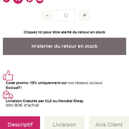
u
m
B
a
n
d
e
r
Cliquez ici pour être alerté du retour en stock
o
l
e
e
M'alerter du retour en stock
t
g
u
i
r
l
a
n
d
e
m
Code promo -15% uniquement sur
nos réseaux sociaux
a
Exclusif !
r
i
a
g
Livraison Gratuite par GLS ou Mondial Rleay
e
dès 80€ d'achat
H
o
u
s
Descriptif
Livraison
Avis Client
s