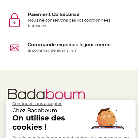
jetable
Chevalet
Paiement CB Sécurisé
de
Nous ne conservons pas vos coordonnées
table
bancaires
Mariage
Colombe,
Commande expédiée le jour même
Papillon,
Si commande avant 14h
Cage
oiseau
Confettis
et
Pétale
de
rose
Continuer sans accepter
Déco
Chez Badaboum
Ardoise
Liens Utiles
On utilise des
Legal
Déco
cookies !
Naturelle
- Questions / Réponses
- Conditions Généra
Mariage