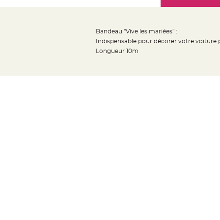
Mariage
the
Décoration
images
table
gallery
Bandeau "Vive les mariées" :
mariage
Indispensable pour décorer votre voiture po
Bougeoirs
Longueur 10m
et
Photophores
Bougie
décoration
Centre
de
table
&
Vase
Mariage
Chemin
de
table
Mariage