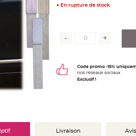
En rupture de stock
Code promo -15% uniquem
nos
ré
seaux
sociaux
Exclusif !
ptif
Livraison
Avis