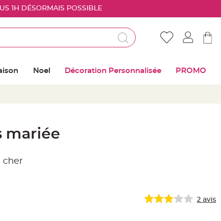
OUS 1H DÉSORMAIS POSSIBLE
Déjà client ?
Connectez vous pour retrouver vos coups de
aison
Noel
Décoration Personnalisée
PROMO
coeur
Me connecter
Mot de passe oublié ?
s mariée
Nouveau client ?
 cher
Créer mon compte
2
avis