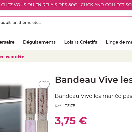
E CHEZ VOUS OU EN RELAIS DÈS 80€ - CLICK AND COLLECT S
ersaire
Déguisements
Loisirs Créatifs
Linge de m
ve les mariée
Bandeau Vive le
Bandeau Vive les mariée pas
11317BL
Ref :
3,75 €