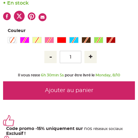
u
En stock
m
B
a
n
d
e
Couleur
r
o
l
e
e
t
g
u
i
r
l
a
Il vous reste
6h 30min 4s
pour être livré le
Monday, 8/10
n
d
e
m
Ajouter au panier
a
r
i
a
g
e
H
o
u
Code promo -15% uniquement sur
nos
ré
seaux
sociaux
s
Exclusif !
s