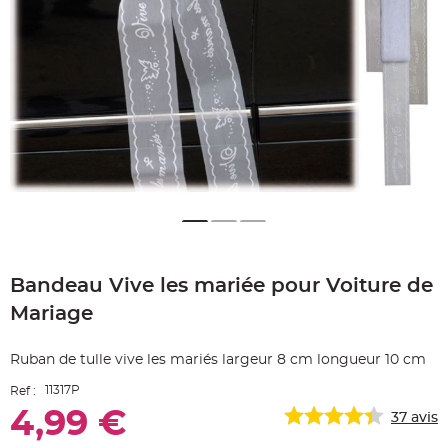
e
A
r
t
i
c
l
e
L
u
m
i
n
e
u
x
B
a
Skip
l
to
l
Bandeau Vive les mariée pour Voiture de
the
o
n
beginning
m
Mariage
of
a
r
the
i
images
a
Ruban de tulle vive les mariés largeur 8 cm longueur 10 cm
g
gallery
e
11317P
Ref :
&
H
4,99 €
é
37
avis
l
i