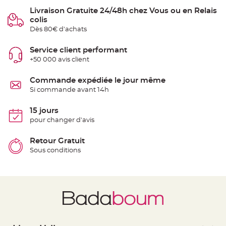
S
u
Livraison Gratuite 24/48h chez Vous ou en Relais
s
colis
p
e
Dès 80€ d'achats
n
s
i
Service client performant
o
n
+50 000 avis client
b
o
u
Commande expédiée le jour même
l
e
Si commande avant 14h
p
a
p
15 jours
i
e
pour changer d'avis
r
Retour Gratuit
T
a
Sous conditions
p
i
s
d
e
s
a
l
l
e
e
t
T