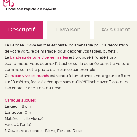
e
d
e
Livraison rapide en 24/48h
c
h
a
i
s
Descriptif
Livraison
Avis Client
e
m
a
r
i
Le Bandeau "Vive les mariés" reste Indispensable pour la décoration
a
de votre voiture de mariage, pour décorer vos tables, buffets, ,
g
e
Le
bandeau de tulle vive les mariés
est proposé à l'unité à prix
économique, vous pourrez l'attacher sur la poignée de votre voiture
L
a
comme sur notre photo d'ambiance par exemple
n
Ce
ruban vive les mariés
est vendu à l'unité avec une largeur de 8 cm
t
e
sur 10 mètres, facile à découper sans qu'il s'éffiloche avec 3 couleurs
r
n
aux choix : Blanc, Ecru ou Rose
e
v
o
Caractéristiques :
l
a
Largeur : 8 cm
n
Longueur 10m
t
e
Matière : Tulle Floqué
e
t
Vendu à l'unité
f
3 Couleurs aux choix : Blanc, Ecru ou Rose
l
o