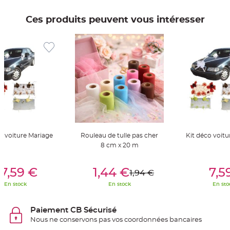
t
t
a
Ces produits peuvent vous intéresser
n
t
e
N
o
e
u
d
h
o
u
s
s
e
d
e
c
o voiture Mariage
Rouleau de tulle pas cher
Kit déco voitu
h
a
8 cm x 20 m
i
s
e
er Au Panier
Ajouter Au Panier
Ajouter A
d
7,59 €
1,44 €
7,5
1,94 €
e
M
En stock
En stock
En sto
a
r
i
a
Paiement CB Sécurisé
g
e
Nous ne conservons pas vos coordonnées bancaires