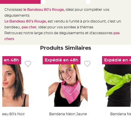
e
d
e
Choisissez
le Bandeau 80's Rouge,
idéal pour compléter vos
c
h
déguisements
a
Le Bandeau 80's Rouge,
est vendu à l'unité à prix discount, c'est un
i
s
bandeau,
pas cher
,
idéal pour vos soirées à thèmes
e
m
Retrouvez notre large choix de déguisements et d'accessoires
pas
a
chers
r
i
a
Produits Similaires
g
e
é en 48h
Expédié en 48h
Expédié en 
L
a
n
t
e
r
n
e
v
o
l
a
n
t
e
deau 80's Noir
Bandana Néon Jaune
Bandana Né
e
t
f
l
er Au Panier
Ajouter Au Panier
Ajouter A
o