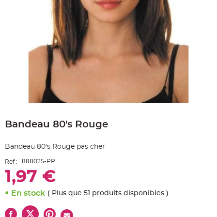
e
A
r
t
i
c
l
e
L
u
m
i
n
e
u
x
Skip
B
to
a
Bandeau 80's Rouge
the
l
beginning
l
o
of
n
Bandeau 80's Rouge pas cher
the
m
a
images
r
888025-PP
Ref :
gallery
i
1,97 €
a
g
e
&
En stock
( Plus que 51 produits disponibles )
H
é
l
i