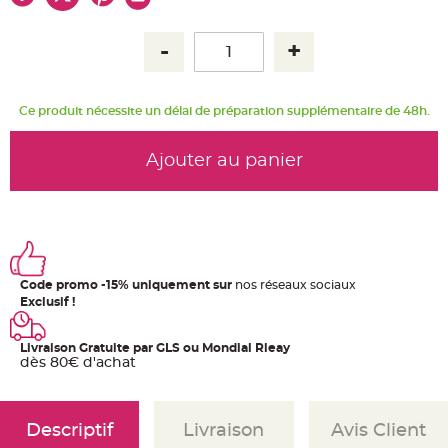
u
m
B
a
n
d
e
r
Ce produit nécessite un délai de préparation supplémentaire de 48h.
o
l
e
e
Ajouter au panier
t
g
u
i
r
l
a
n
d
e
Code promo -15% uniquement sur
nos réseaux sociaux
m
a
Exclusif !
r
i
a
g
Livraison Gratuite par GLS ou Mondial Rleay
e
dès 80€ d'achat
H
o
u
s
Descriptif
Livraison
Avis Client
s