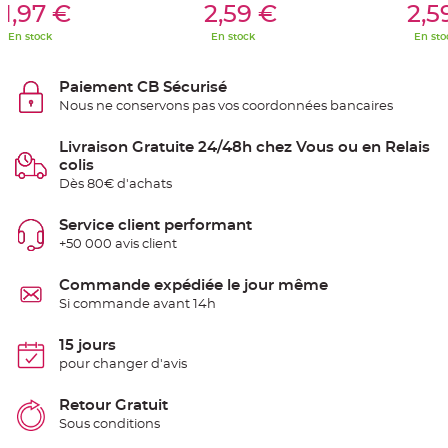
t
1,97 €
2,59 €
2,5
t
a
En stock
En stock
En sto
n
t
e
Paiement CB Sécurisé
N
Nous ne conservons pas vos coordonnées bancaires
o
e
u
Livraison Gratuite 24/48h chez Vous ou en Relais
d
h
colis
o
u
Dès 80€ d'achats
s
s
e
Service client performant
d
e
+50 000 avis client
c
h
a
Commande expédiée le jour même
i
s
Si commande avant 14h
e
d
e
15 jours
M
a
pour changer d'avis
r
i
a
Retour Gratuit
g
e
Sous conditions