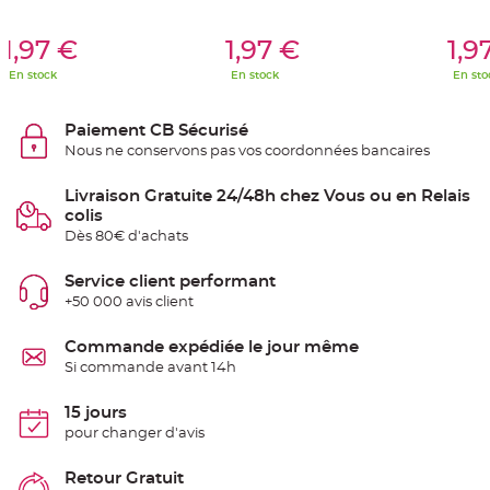
t
t
er Au Panier
Ajouter Au Panier
Ajouter A
a
1,97 €
1,97 €
1,9
n
t
e
En stock
En stock
En sto
N
o
Paiement CB Sécurisé
e
u
Nous ne conservons pas vos coordonnées bancaires
d
h
o
Livraison Gratuite 24/48h chez Vous ou en Relais
u
s
colis
s
Dès 80€ d'achats
e
d
e
c
Service client performant
h
+50 000 avis client
a
i
s
e
Commande expédiée le jour même
d
Si commande avant 14h
e
M
a
r
15 jours
i
pour changer d'avis
a
g
e
Retour Gratuit