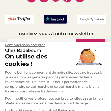
a
- Mandat Administratif
r
- Recrutement
i
a
g
e
B
Inscrivez-vous à notre newsletter
o
u
g
e
Inscription
Continuer sans accepter
o
Chez Badaboum
i
r
On utilise des
s
e
Espace Pro
cookies !
t
P
h
Demander un devis
o
Pour le bon fonctionnement de notre site, vous ne trouvez ici
t
que des cookies générés par nos partenaires dédiés à
o
p
l'expérience de l'utilisateur. Ils nous permettent de
h
o
comprendre ce qui marche et ce qui marche moins bien à
r
travers votre visite sur Badaboum.fr
e
s
Pour modifier vos préférences par la suite, cliquez sur le lien
'Préférences de cookies' situé dans le pied de page.
B
o
u
Lire la politique de confidentialité & Partenaires