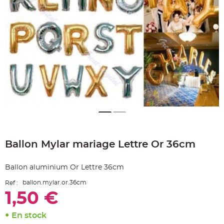
e
A
r
t
i
c
l
e
L
u
m
i
n
e
u
x
B
a
Skip
l
to
l
o
Ballon Mylar mariage Lettre Or 36cm
the
n
beginning
m
a
of
r
Ballon aluminium Or Lettre 36cm
the
i
images
a
ballon.mylar.or.36cm
Ref :
g
gallery
e
1,50 €
&
H
é
l
En stock
i