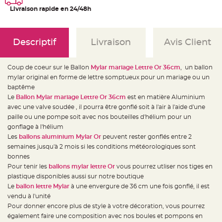
e
d
Livraison rapide en 24/48h
e
c
h
a
i
Descriptif
Livraison
Avis Client
s
e
m
a
r
Coup de coeur sur le Ballon
Mylar mariage Lettre Or 36cm
, un ballon
i
mylar original en forme de lettre somptueux pour un mariage ou un
a
g
baptême
e
Le
Ballon Mylar mariage Lettre Or 36cm
est en matière Aluminium
L
avec une valve soudée , il pourra être gonflé soit à l'air à l'aide d'une
a
paille ou une pompe soit avec nos bouteilles d'hélium pour un
n
t
gonflage à l'hélium
e
r
Les
ballons aluminium Mylar Or
peuvent rester gonflés entre 2
n
semaines jusqu'à 2 mois si les conditions météorologiques sont
e
v
bonnes
o
l
Pour tenir les
ballons mylar lettre Or
vous pourrez utliser nos tiges en
a
plastique disponibles aussi sur notre boutique
n
t
Le
ballon lettre Mylar
à une envergure de 36 cm une fois gonflé, il est
e
e
vendu à l'unité
t
Pour donner encore plus de style à votre décoration, vous pourrez
f
l
également faire une composition avec nos boules et pompons en
o