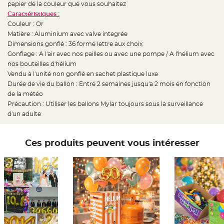
t
papier de la couleur que vous souhaitez
t
Caractéristiques :
a
n
Couleur : Or
t
e
Matière : Aluminium avec valve integrée
Dimensions gonflé : 36 forme lettre aux choix
N
Gonflage : A l'air avec nos pailles ou avec une pompe / A l'hélium avec
o
e
nos bouteilles d'hélium
u
d
Vendu à l'unité non gonflé en sachet plastique luxe
h
Durée de vie du ballon : Entre 2 semaines jusqu'a 2 mois en fonction
o
u
de la météo
s
s
Précaution : Utiliser les ballons Mylar toujours sous la surveillance
e
d'un adulte
d
e
c
h
a
Ces produits peuvent vous intéresser
i
s
e
d
e
M
a
r
i
a
g
e