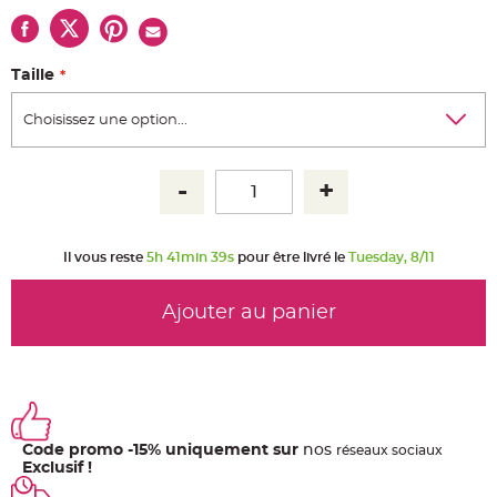
u
m
B
a
Taille
n
d
e
r
o
l
e
e
t
g
u
i
r
l
Il vous reste
5h 41min 39s
pour être livré le
Tuesday, 8/11
a
n
d
e
Ajouter au panier
m
a
r
i
a
g
e
H
o
Code promo -15% uniquement sur
nos
ré
seaux
sociaux
u
Exclusif !
s
s