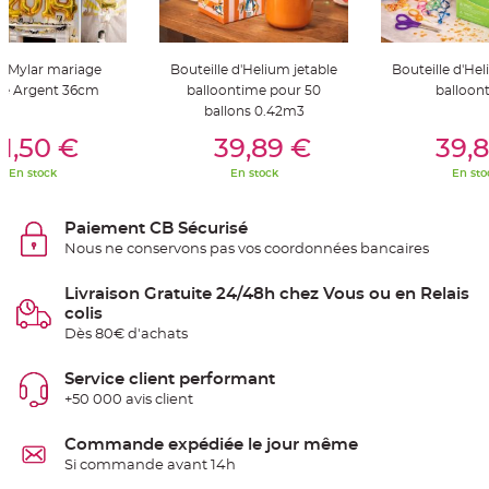
S
u
s
p
e
n Mylar mariage
Bouteille d'Helium jetable
Bouteille d'Hel
n
s
fre Argent 36cm
balloontime pour 50
balloon
i
ballons 0.42m3
o
n
er Au Panier
Ajouter Au Panier
Ajouter A
b
1,50 €
39,89 €
39,
o
u
En stock
En stock
En sto
l
e
p
a
Paiement CB Sécurisé
p
i
Nous ne conservons pas vos coordonnées bancaires
e
r
Livraison Gratuite 24/48h chez Vous ou en Relais
T
colis
a
p
Dès 80€ d'achats
i
s
d
Service client performant
e
s
+50 000 avis client
a
l
l
Commande expédiée le jour même
e
e
Si commande avant 14h
t
T