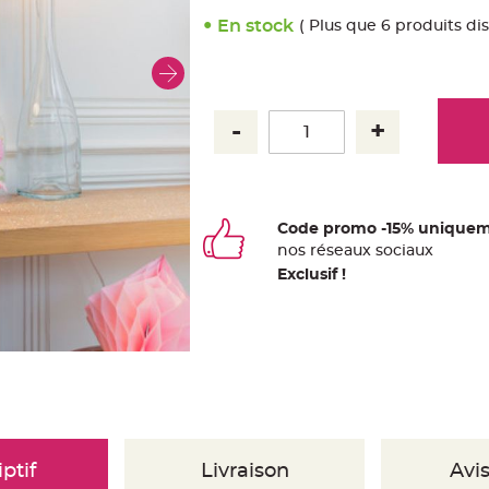
En stock
( Plus que 6 produits di
Code promo -15% uniquem
nos
ré
seaux
sociaux
Exclusif !
ptif
Livraison
Avis