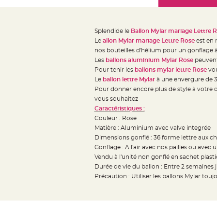
Mariage
the
Décoration
images
table
gallery
Splendide le
Ballon Mylar mariage Lettre R
mariage
Le
allon Mylar mariage Lettre Rose
est en m
Bougeoirs
nos bouteilles d'hélium pour un gonflage à
et
Les
ballons aluminium Mylar Rose
peuvent
Pour tenir les
ballons mylar lettre Rose
vou
Photophores
Le
ballon lettre Mylar
à une envergure de 36 
Bougie
Pour donner encore plus de style à votre
décoration
vous souhaitez
Centre
Caractéristiques :
de
Couleur : Rose
Matière : Aluminium avec valve integrée
table
Dimensions gonflé : 36 forme lettre aux ch
&
Gonflage : A l'air avec nos pailles ou avec
Vase
Vendu à l'unité non gonflé en sachet plast
Mariage
Durée de vie du ballon : Entre 2 semaines 
Chemin
Précaution : Utiliser les ballons Mylar touj
de
table
Mariage