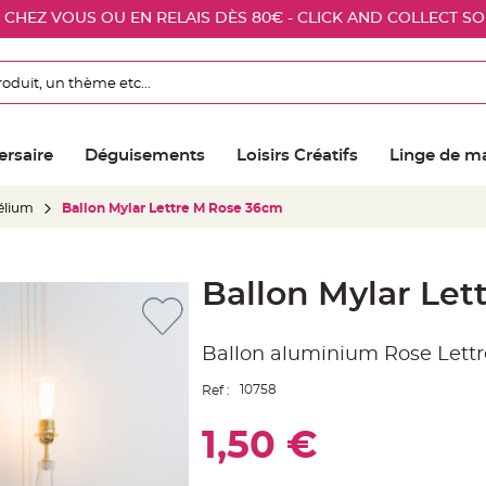
E CHEZ VOUS OU EN RELAIS DÈS 80€ - CLICK AND COLLECT S
ersaire
Déguisements
Loisirs Créatifs
Linge de m
élium
Ballon Mylar Lettre M Rose 36cm
Ballon Mylar Le
Ballon aluminium Rose Lett
10758
Ref :
1,50 €