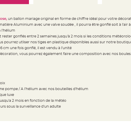
ose,
un ballon mariage original en forme de chiffre idéal pour votre déco
atière Aluminium avec une valve soudée , il pourra être gonflé soit à l'air à
 l'hélium
 rester gonflés entre 2 semaines jusqu'à 2 mois si les conditions météoro
s pourrez utliser nos tiges en plastique disponibles aussi sur notre boutiqu
cm une fois gonflé, il est vendu à l'unité
 décoration, vous pourrez également faire une composition avec nos boules
oix
 une pompe / A l'hélium avec nos bouteilles d'hélium
ique luxe
jusqu'a 2 mois en fonction de la météo
ours sous la surveillance d'un adulte