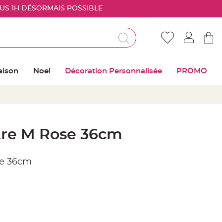
OUS 1H DÉSORMAIS POSSIBLE
Déjà client ?
Connectez vous pour retrouver vos coups de
aison
Noel
Décoration Personnalisée
PROMO
coeur
Me connecter
Mot de passe oublié ?
ttre M Rose 36cm
Nouveau client ?
re 36cm
Créer mon compte