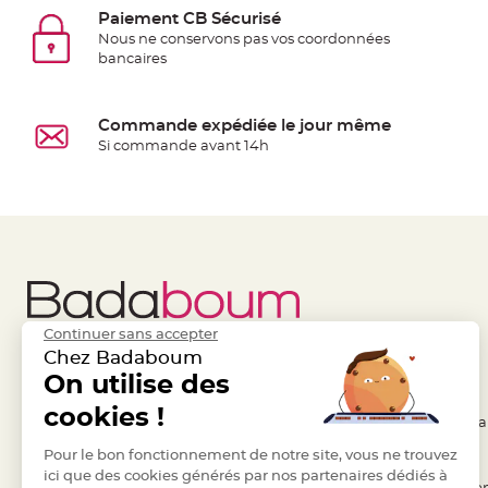
jetable
Paiement CB Sécurisé
Chevalet
Nous ne conservons pas vos coordonnées
bancaires
de
table
Mariage
Commande expédiée le jour même
Colombe,
Si commande avant 14h
Papillon,
Cage
oiseau
Confettis
et
Pétale
de
Continuer sans accepter
rose
Chez Badaboum
Déco
Liens Utiles
On utilise des
Legal
Ardoise
cookies !
- Questions / Réponses
- Conditions Généra
Déco
Naturelle
- Nous contacter
Pour le bon fonctionnement de notre site, vous ne trouvez
- RGPD
ici que des cookies générés par nos partenaires dédiés à
Mariage