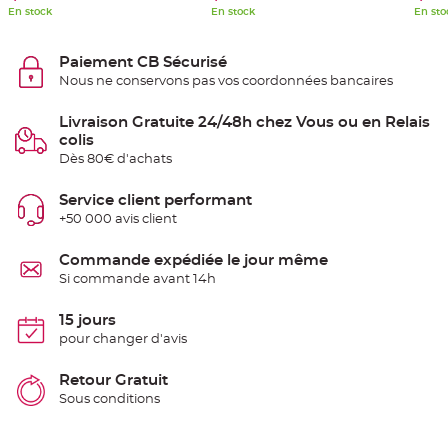
e
En stock
En stock
En sto
n
t
u
r
Paiement CB Sécurisé
e
Nous ne conservons pas vos coordonnées bancaires
M
a
r
i
Livraison Gratuite 24/48h chez Vous ou en Relais
a
colis
g
e
Dès 80€ d'achats
D
Service client performant
é
+50 000 avis client
c
o
r
Commande expédiée le jour même
a
Si commande avant 14h
t
i
15 jours
o
pour changer d'avis
n
t
a
Retour Gratuit
b
Sous conditions
l
e
m