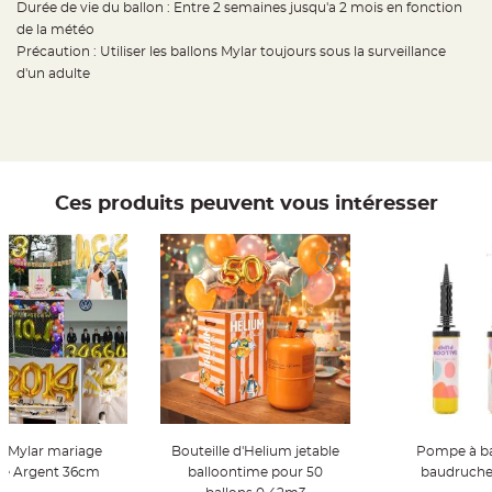
Durée de vie du ballon : Entre 2 semaines jusqu'a 2 mois en fonction
t
t
de la météo
a
n
Précaution : Utiliser les ballons Mylar toujours sous la surveillance
t
d'un adulte
e
N
o
e
u
d
h
o
Ces produits peuvent vous intéresser
u
s
s
e
d
e
c
h
a
i
s
e
d
e
M
a
r
i
a
n Mylar mariage
Bouteille d'Helium jetable
Pompe à ballon de
g
e
fre Argent 36cm
balloontime pour 50
baudruche