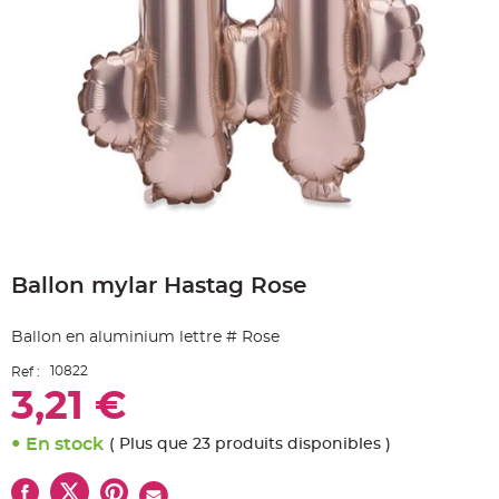
e
A
r
t
i
c
l
e
L
u
m
i
n
e
u
x
Skip
B
to
a
Ballon mylar Hastag Rose
the
l
beginning
l
o
of
n
Ballon en aluminium lettre # Rose
the
m
a
images
r
10822
Ref :
gallery
i
3,21 €
a
g
e
&
En stock
( Plus que 23 produits disponibles )
H
é
l
i