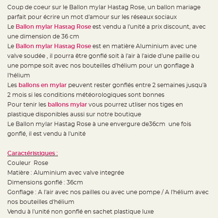
e
Coup de coeur sur le Ballon mylar Hastag Rose, un ballon mariage
d
e
parfait pour écrire un mot d'amour sur les réseaux sociaux
c
h
Le
Ballon mylar Hastag Rose
est vendu a l'unité a prix discount, avec
a
une dimension de 36 cm
i
s
Le
Ballon mylar Hastag Rose
est en matière Aluminium avec une
e
m
valve soudée , il pourra être gonflé soit à l'air à l'aide d'une paille ou
a
une pompe soit avec nos bouteilles d'hélium pour un gonflage à
r
i
l'hélium
a
g
Les
ballons en mylar
peuvent rester gonflés entre 2 semaines jusqu'à
e
2 mois si les conditions météorologiques sont bonnes
Pour tenir les
ballons mylar
vous pourrez utliser nos tiges en
L
a
plastique disponibles aussi sur notre boutique
n
t
Le Ballon mylar Hastag Rose à une envergure de36cm une fois
e
gonflé, il est vendu à l'unité
r
n
e
v
Caractéristiques :
o
Couleur Rose
l
a
Matière : Aluminium avec valve integrée
n
t
Dimensions gonflé : 36cm
e
Gonflage : A l'air avec nos pailles ou avec une pompe / A l'hélium avec
e
t
nos bouteilles d'hélium
f
l
Vendu à l'unité non gonflé en sachet plastique luxe
o