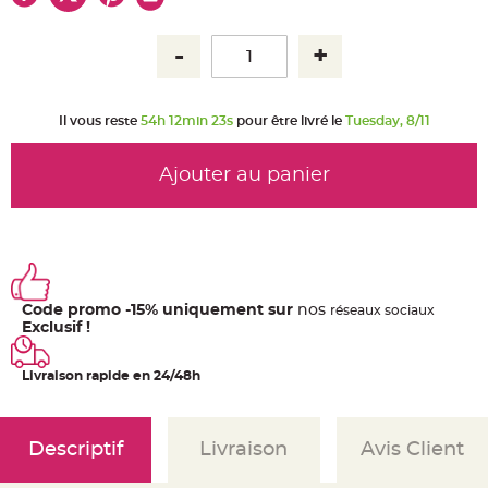
u
m
B
a
n
d
e
r
Il vous reste
54h 12min 23s
pour être livré le
Tuesday, 8/11
o
l
e
e
Ajouter au panier
t
g
u
i
r
l
a
n
d
e
Code promo -15% uniquement sur
nos
ré
seaux
sociaux
m
a
Exclusif !
r
i
a
Livraison rapide en 24/48h
g
e
H
o
Descriptif
Livraison
Avis Client
u
s
s