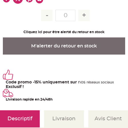
u
m
B
a
n
d
e
r
Cliquez ici pour être alerté du retour en stock
o
l
e
e
M'alerter du retour en stock
t
g
u
i
r
l
a
n
d
e
Code promo -15% uniquement sur
nos
m
ré
seaux
sociaux
a
Exclusif !
r
i
a
g
Livraison rapide en 24/48h
e
H
o
Descriptif
Livraison
Avis Client
u
s
s