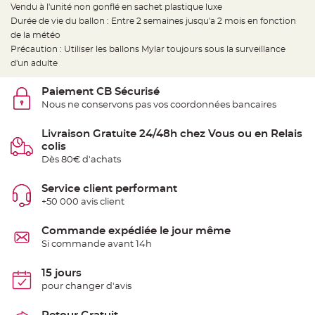
t
Vendu à l'unité non gonflé en sachet plastique luxe
t
Durée de vie du ballon : Entre 2 semaines jusqu'a 2 mois en fonction
a
n
de la météo
t
e
Précaution : Utiliser les ballons Mylar toujours sous la surveillance
d'un adulte
N
o
e
Paiement CB Sécurisé
u
d
Nous ne conservons pas vos coordonnées bancaires
h
o
u
Livraison Gratuite 24/48h chez Vous ou en Relais
s
colis
s
e
Dès 80€ d'achats
d
e
c
Service client performant
h
a
+50 000 avis client
i
s
e
Commande expédiée le jour même
d
e
Si commande avant 14h
M
a
r
15 jours
i
a
pour changer d'avis
g
e