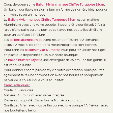
e
d
Coup de coeur sur le
Ballon Mylar mariage Chiffre Turquoise 35cm
,
e
Un ballon gonflable en aluminium en forme de numéro idéal pour un
c
h
anniversaire ou un mariage
a
i
Le
Ballon Mylar mariage Chiffre Turquoise 35cm
est en matière
s
Aluminium avec une valve soudée , il pourra être gonflé soit à l'air à
e
m
l'aide d'une paille ou une pompe soit avec nos bouteilles d'hélium
a
r
pour un gonflage à l'hélium
i
Les
ballons aluminium
peuvent rester gonflés entre 2 semaines
a
g
jusqu'à 2 mois si les conditions météorologiques sont bonnes
e
Pour tenir les
ballons mylar Numéros
vous pourrez utliser nos tiges
L
en plastique disponibles aussi sur notre boutique
a
Le
ballon numéro Mylar
à une envergure de 35 cm une fois gonflé, il
n
t
est vendu à l'unité
e
r
Pour donner encore plus de style à votre décoration, vous pourrez
n
également faire une composition avec nos boules et pompons en
e
v
papier de la couleur que vous souhaitez
o
l
Caractéristiques :
a
Couleur : Turquoise
n
t
Matière : Aluminium avec valve integrée
e
e
Dimensions gonflé : 35cm forme Numéro aux choix
t
Gonflage : A l'air avec nos pailles ou avec une pompe / A l'hélium avec
f
l
nos bouteilles d'hélium
o