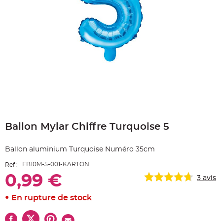
e
A
r
t
i
c
l
e
L
u
m
i
n
e
u
x
Skip
B
to
a
Ballon Mylar Chiffre Turquoise 5
the
l
beginning
l
o
of
n
Ballon aluminium Turquoise Numéro 35cm
the
m
a
images
r
FB10M-5-001-KARTON
Ref :
gallery
i
a
0,99 €
3
avis
g
e
&
En rupture de stock
H
é
l
i