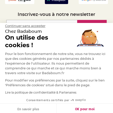
e
n
t
u
Inscrivez-vous à notre newsletter
r
e
M
a
Inscription
Continuer sans accepter
r
i
Chez Badaboum
a
g
On utilise des
e
Espace Pro
cookies !
D
é
Demander un devis
Pour le bon fonctionnement de notre site, vous ne trouvez ici
c
que des cookies générés par nos partenaires dédiés à
o
l'expérience de l'utilisateur. Ils nous permettent de
r
comprendre ce qui marche et ce qui marche moins bien à
a
travers votre visite sur Badaboum.fr
t
i
Pour modifier vos préférences par la suite, cliquez sur le lien
o
'Préférences de cookies' situé dans le pied de page.
n
t
Lire la politique de confidentialité & Partenaires
RGPD
a
b
Consentements certifiés par
l
e
En savoir plus
OK pour moi
m