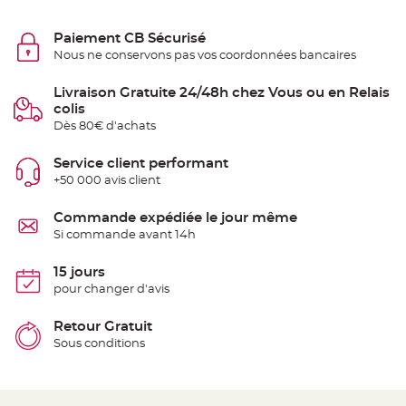
e
n
t
Paiement CB Sécurisé
u
r
Nous ne conservons pas vos coordonnées bancaires
e
M
a
Livraison Gratuite 24/48h chez Vous ou en Relais
r
colis
i
a
Dès 80€ d'achats
g
e
Service client performant
D
+50 000 avis client
é
c
Commande expédiée le jour même
o
r
Si commande avant 14h
a
t
15 jours
i
pour changer d'avis
o
n
Retour Gratuit
t
a
Sous conditions
b
l
e
m