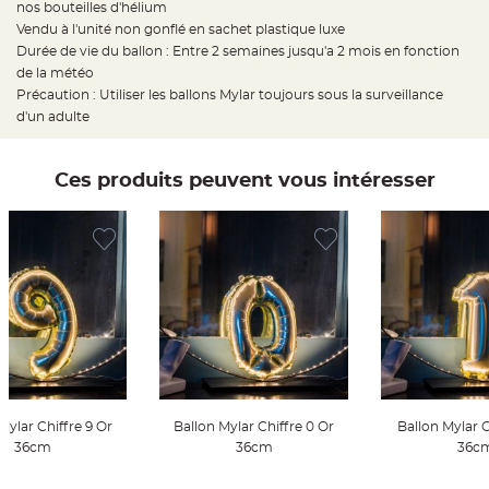
nos bouteilles d'hélium
t
t
Vendu à l'unité non gonflé en sachet plastique luxe
a
n
Durée de vie du ballon : Entre 2 semaines jusqu'a 2 mois en fonction
t
de la météo
e
Précaution : Utiliser les ballons Mylar toujours sous la surveillance
N
d'un adulte
o
e
u
d
h
Ces produits peuvent vous intéresser
o
u
s
s
e
d
e
c
h
a
i
s
e
d
e
M
a
r
i
Mylar Chiffre 9 Or
Ballon Mylar Chiffre 0 Or
Ballon Mylar C
a
36cm
36cm
36c
g
e
er Au Panier
Ajouter Au Panier
Ajouter A