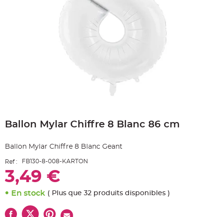
e
A
r
t
i
c
l
e
L
u
m
i
n
e
u
x
Skip
B
to
a
Ballon Mylar Chiffre 8 Blanc 86 cm
the
l
beginning
l
o
of
n
Ballon Mylar Chiffre 8 Blanc Geant
the
m
a
images
r
FB130-8-008-KARTON
Ref :
gallery
i
3,49 €
a
g
e
&
En stock
( Plus que 32 produits disponibles )
H
é
l
i