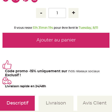
u
m
B
a
n
d
e
r
Il vous reste
51h 31min 19s
pour être livré le
Tuesday, 8/11
o
l
e
e
Ajouter au panier
t
g
u
i
r
l
a
n
d
e
Code promo -15% uniquement sur
nos
ré
seaux
sociaux
m
a
Exclusif !
r
i
a
Livraison rapide en 24/48h
g
e
H
o
Descriptif
Livraison
Avis Client
u
s
s