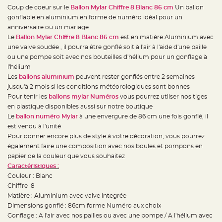
e
Coup de coeur sur le
Ballon Mylar Chiffre 8 Blanc 86 cm
Un ballon
d
e
gonflable en aluminium en forme de numéro idéal pour un
c
h
anniversaire ou un mariage
a
Le
Ballon Mylar Chiffre 8 Blanc 86 cm
est en matière Aluminium avec
i
s
une valve soudée , il pourra être gonflé soit à l'air à l'aide d'une paille
e
m
ou une pompe soit avec nos bouteilles d'hélium pour un gonflage à
a
l'hélium
r
i
Les
ballons aluminium
peuvent rester gonflés entre 2 semaines
a
g
jusqu'à 2 mois si les conditions météorologiques sont bonnes
e
Pour tenir les
ballons mylar Numéros
vous pourrez utliser nos tiges
en plastique disponibles aussi sur notre boutique
L
a
Le
ballon numéro Mylar
à une envergure de 86 cm une fois gonflé, il
n
t
est vendu à l'unité
e
Pour donner encore plus de style à votre décoration, vous pourrez
r
n
également faire une composition avec nos boules et pompons en
e
v
papier de la couleur que vous souhaitez
o
Caractéristiques :
l
a
Couleur : Blanc
n
t
Chiffre 8
e
Matière : Aluminium avec valve integrée
e
t
Dimensions gonflé : 86cm forme Numéro aux choix
f
l
Gonflage : A l'air avec nos pailles ou avec une pompe / A l'hélium avec
o