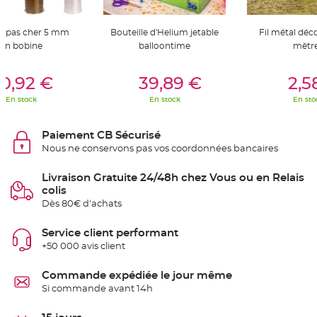
S
u
s
p
c pas cher 5 mm
Bouteille d'Helium jetable
Fil métal dé
e
en bobine
balloontime
mètr
n
s
i
er Au Panier
Ajouter Au Panier
Ajouter A
o
0,92 €
39,89 €
2,5
n
b
o
En stock
En stock
En sto
u
l
e
p
Paiement CB Sécurisé
a
Nous ne conservons pas vos coordonnées bancaires
p
i
e
r
Livraison Gratuite 24/48h chez Vous ou en Relais
colis
T
Dès 80€ d'achats
a
p
i
s
Service client performant
d
+50 000 avis client
e
s
a
l
Commande expédiée le jour même
l
Si commande avant 14h
e
e
t
T