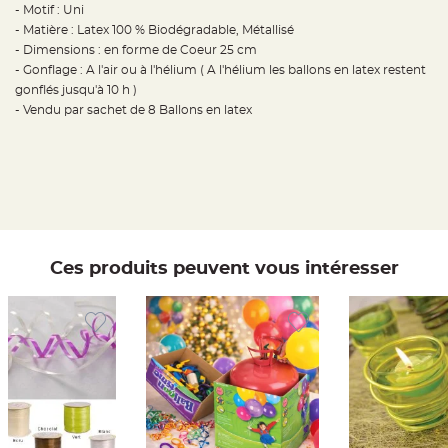
t
- Motif : Uni
t
- Matière : Latex 100 % Biodégradable, Métallisé
a
n
- Dimensions : en forme de Coeur 25 cm
t
e
- Gonflage : A l'air ou à l'hélium ( A l'hélium les ballons en latex restent
gonflés jusqu'à 10 h )
N
- Vendu par sachet de 8 Ballons en latex
o
e
u
d
h
o
u
s
s
e
d
e
c
Ces produits peuvent vous intéresser
h
a
i
s
e
d
e
M
a
r
i
a
g
e