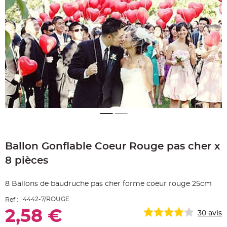
e
A
r
t
i
c
l
e
L
u
m
i
n
e
u
x
B
a
Skip
l
to
l
o
Ballon Gonflable Coeur Rouge pas cher x
the
n
beginning
m
8 pièces
a
of
r
the
i
images
a
8 Ballons de baudruche pas cher forme coeur rouge 25cm
g
gallery
e
&
4442-7/ROUGE
Ref :
H
é
2,58 €
30
avis
l
i