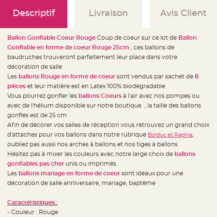
e
d
Descriptif
Livraison
Avis Client
e
c
h
a
i
Ballon Gonflable Coeur Rouge
Coup de coeur sur ce lot de
Ballon
s
Gonflable en forme de coeur Rouge 25cm
, ces ballons de
e
m
baudruches trouveront parfaitement leur place dans votre
a
r
décoration de salle
i
Les
ballons Rouge en forme de coeur
sont vendus par sachet de
8
a
g
pièces
et leur matière est en Latex 100% biodégradable
e
Vous pourrez gonfler les
ballons Coeurs
à l'air avec nos pompes ou
L
avec de l'hélium disponible sur notre boutique , la taille des ballons
a
gonflés est de 25 cm
n
t
Afin de décorer vos salles de réception vous retrouvez un grand choix
e
r
d'attaches pour vos ballons dans notre rubrique
,
Bolduc et Raphia
n
oubliez pas aussi nos arches à ballons et nos tiges à ballons
e
v
Hésitez pas à mixer les couleurs avec notre large choix de
ballons
o
l
gonflables pas cher
unis ou imprimés
a
Les
ballons mariage en forme de coeur
sont idéaux pour une
n
t
décoration de salle anniversaire, mariage, baptême
e
e
t
Caractéristiques :
f
l
- Couleur : Rouge
o