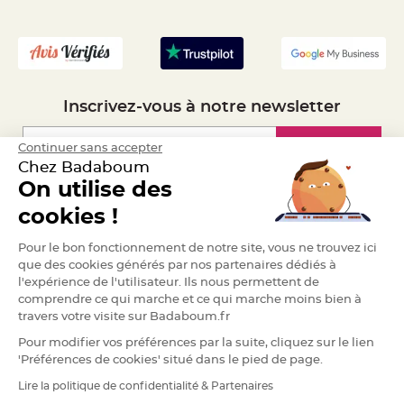
a
- Recrutement
r
i
a
g
e
Inscrivez-vous à notre newsletter
B
o
u
Inscription
Continuer sans accepter
g
e
Chez Badaboum
o
On utilise des
i
r
Espace Pro
s
cookies !
e
t
P
Demander un devis
Pour le bon fonctionnement de notre site, vous ne trouvez ici
h
o
que des cookies générés par nos partenaires dédiés à
t
l'expérience de l'utilisateur. Ils nous permettent de
o
p
comprendre ce qui marche et ce qui marche moins bien à
h
o
travers votre visite sur Badaboum.fr
r
e
Pour modifier vos préférences par la suite, cliquez sur le lien
s
'Préférences de cookies' situé dans le pied de page.
B
Lire la politique de confidentialité & Partenaires
o
RGPD
u