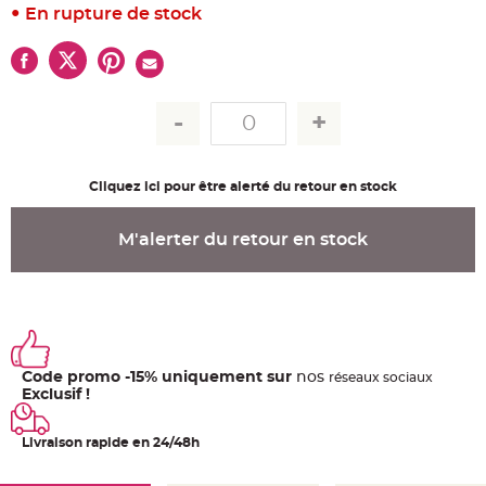
u
En rupture de stock
m
B
a
n
d
e
r
o
l
e
e
t
Cliquez ici pour être alerté du retour en stock
g
u
i
r
M'alerter du retour en stock
l
a
n
d
e
m
a
r
i
a
Code promo -15% uniquement sur
nos
g
ré
seaux
sociaux
e
Exclusif !
H
o
Livraison rapide en 24/48h
u
s
s