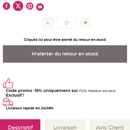
u
m
B
a
n
d
e
r
o
l
Cliquez ici pour être alerté du retour en stock
e
e
t
g
M'alerter du retour en stock
u
i
r
l
a
n
d
e
m
a
r
Code promo -15% uniquement sur
nos
ré
seaux
sociaux
i
Exclusif !
a
g
e
Livraison rapide en 24/48h
H
o
u
s
Descriptif
Livraison
Avis Client
s