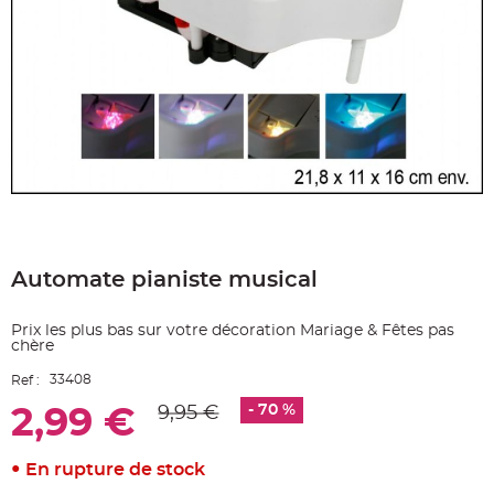
e
A
r
t
i
c
l
e
L
u
m
i
n
e
u
x
Skip
to
B
a
Automate pianiste musical
the
l
beginning
l
o
of
n
Prix les plus bas sur votre décoration Mariage & Fêtes pas
the
m
chère
images
a
r
gallery
i
33408
Ref :
a
g
- 70 %
9,95 €
2,99 €
e
&
H
é
En rupture de stock
l
i