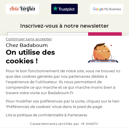
S
u
s
p
e
n
s
Inscrivez-vous à notre newsletter
i
o
n
b
Inscription
Continuer sans accepter
o
u
Chez Badaboum
l
e
On utilise des
p
Espace Pro
a
cookies !
p
i
e
Demander un devis
Pour le bon fonctionnement de notre site, vous ne trouvez ici
r
que des cookies générés par nos partenaires dédiés à
T
l'expérience de l'utilisateur. Ils nous permettent de
a
p
comprendre ce qui marche et ce qui marche moins bien à
i
travers votre visite sur Badaboum.fr
s
d
e
Pour modifier vos préférences par la suite, cliquez sur le lien
s
'Préférences de cookies' situé dans le pied de page.
a
l
l
Lire la politique de confidentialité & Partenaires
RGPD
e
e
Consentements certifiés par
t
T