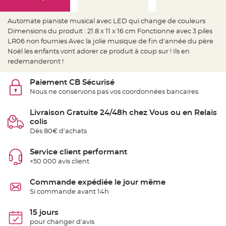
e
d
e
c
Automate pianiste musical avec LED qui change de couleurs
h
Dimensions du produit : 21.8 x 11 x 16 cm Fonctionne avec 3 piles
a
i
LR06 non fournies Avec la jolie musique de fin d'année du père
s
e
Noël les enfants vont adorer ce produit à coup sur ! Ils en
m
redemanderont !
a
r
i
a
Paiement CB Sécurisé
g
Nous ne conservons pas vos coordonnées bancaires
e
L
Livraison Gratuite 24/48h chez Vous ou en Relais
a
n
colis
t
Dès 80€ d'achats
e
r
n
e
Service client performant
v
+50 000 avis client
o
l
a
n
Commande expédiée le jour même
t
Si commande avant 14h
e
e
t
f
15 jours
l
pour changer d'avis
o