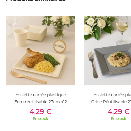
Deco
Paillette
et
Strass
Déco
Plume
Mariage
Fleurs
décoratives
Mariage
Marque
place
et
Assiette carrée plastique
Assiette carrée pl
porte
Ecru réutilisable 23cm x12
Grise Réutilisable 
nom
Ajouter Au Panier
Ajouter Au Pan
4,29 €
4,29 €
Menu,
Carte
En stock
En stock
d'Invitation