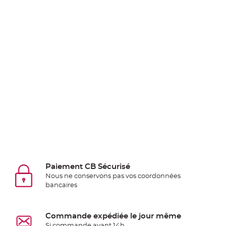
Pics
pour
Déco
Gateau
Rond
de
serviette
table
de
mariage
Contenant
Dragées
Mariage
Boite
Paiement CB Sécurisé
à
Nous ne conservons pas vos coordonnées
dragées
bancaires
Bourse
et
Commande expédiée le jour même
sac
Si commande avant 14h