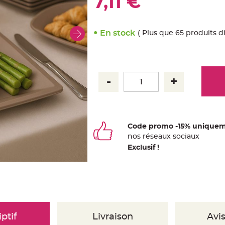
7,11 €
En stock
( Plus que 65 produits d
Code promo -15% uniquem
nos
ré
seaux
sociaux
Exclusif !
ptif
Livraison
Avis