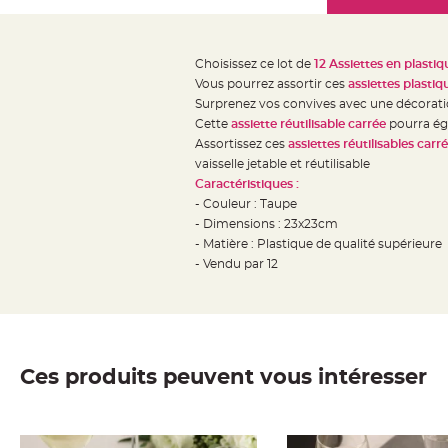
Mariage
the
Décoration
images
table
gallery
Choisissez ce lot de
12 Assiettes en plasti
mariage
Vous pourrez assortir ces
assiettes plastiq
Bougeoirs
Surprenez vos convives avec une décoratio
et
Cette
assiette réutilisable carrée
pourra éga
Assortissez ces
assiettes
réutilisables
carré
Photophores
vaisselle jetable et réutilisable
Bougie
Caractéristiques :
décoration
- Couleur : Taupe
Centre
- Dimensions : 23x23cm
de
- Matière : Plastique de qualité supérieure
- Vendu par 12
table
&
Vase
Mariage
Chemin
Ces produits peuvent vous intéresser
de
table
Mariage