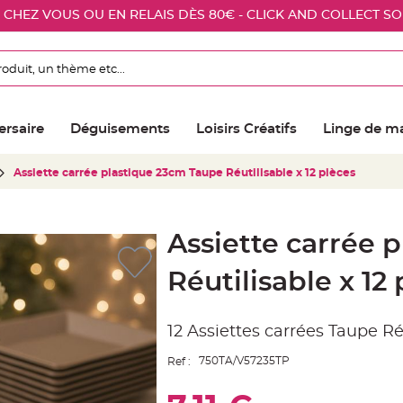
E CHEZ VOUS OU EN RELAIS DÈS 80€ - CLICK AND COLLECT S
ersaire
Déguisements
Loisirs Créatifs
Linge de m
Assiette carrée plastique 23cm Taupe Réutilisable x 12 pièces
Assiette carrée 
Réutilisable x 12
12 Assiettes carrées Taupe R
750TA/V57235TP
Ref :