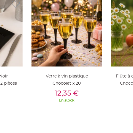
Noir
Verre à vin plastique
Flûte à
12 pièces
Chocolat x 20
Chocol
ier
Ajouter Au Panier
Aj
12,35 €
En stock