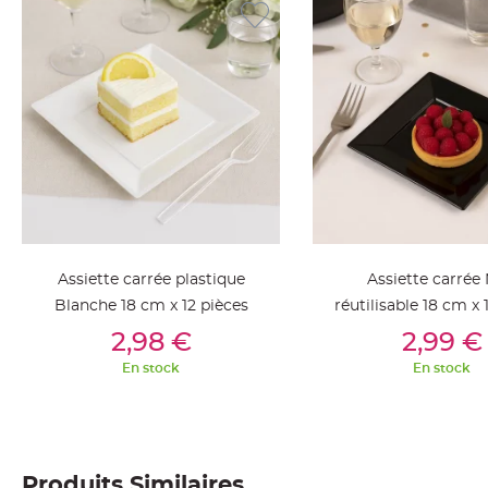
jetable
Chevalet
de
table
Mariage
Colombe,
Papillon,
Cage
oiseau
Confettis
et
Assiette carrée plastique
Assiette carrée 
Pétale
Blanche 18 cm x 12 pièces
réutilisable 18 cm x 
de
Ajouter Au Panier
Ajouter Au Pan
2,98 €
2,99 €
rose
En stock
En stock
Déco
Ardoise
Déco
Naturelle
Produits Similaires
Mariage