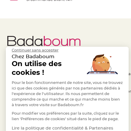
à
dragées
Contenant
Dragées
Plastique
Transparent
Contenant
Continuer sans accepter
à
Chez Badaboum
dragées
Liens Utiles
On utilise des
Legal
en
cookies !
tulle
- Questions / Réponses
- Conditions Généra
Contenant
- Nous contacter
Pour le bon fonctionnement de notre site, vous ne trouvez
- RGPD
à
ici que des cookies générés par nos partenaires dédiés à
- Suivre une commande
- Règles de confiden
l'expérience de l'utilisateur. Ils nous permettent de
dragées
comprendre ce qui marche et ce qui marche moins bien
- Retourner un article
- Cookies
en
à travers votre visite sur Badaboum.fr
verre
- Paiement Sécurisé
- Plan du site
Pour modifier vos préférences par la suite, cliquez sur le
Contenant
- Paiement en Plusieurs fois
lien 'Préférences de cookies' situé dans le pied de page.
à
- Marques
Lire la politique de confidentialité & Partenaires
dragées