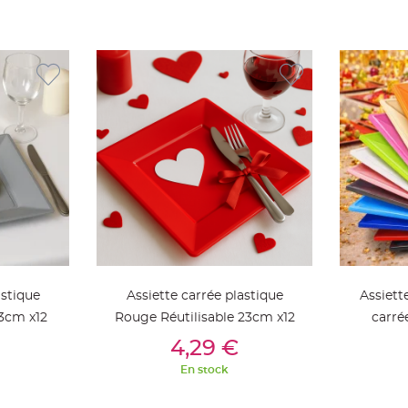
astique
Assiette carrée plastique
Assiett
23cm x12
Rouge Réutilisable 23cm x12
carré
ier
Ajouter Au Panier
Aj
4,29 €
En stock