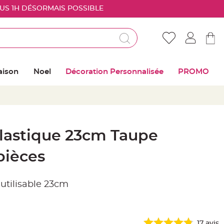
OUS 1H DÉSORMAIS POSSIBLE
Déjà client ?
Connectez vous pour retrouver vos coups de
aison
Noel
Décoration Personnalisée
PROMO
coeur
Me connecter
Mot de passe oublié ?
plastique 23cm Taupe
Nouveau client ?
 pièces
Créer mon compte
éutilisable 23cm
17
avis