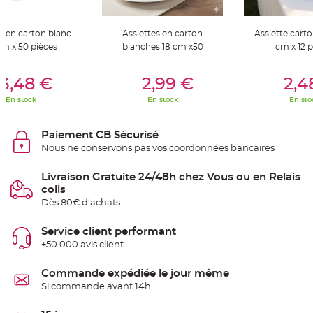
S
u
s
p
e en carton blanc
Assiettes en carton
Assiette carto
e
cm x 50 pièces
blanches 18 cm x50
cm x 12 p
n
s
i
er Au Panier
Ajouter Au Panier
Ajouter A
o
3,48 €
2,99 €
2,4
n
b
o
En stock
En stock
En sto
u
l
e
p
Paiement CB Sécurisé
a
p
Nous ne conservons pas vos coordonnées bancaires
i
e
r
Livraison Gratuite 24/48h chez Vous ou en Relais
colis
T
Dès 80€ d'achats
a
p
i
s
Service client performant
d
+50 000 avis client
e
s
a
l
Commande expédiée le jour même
l
Si commande avant 14h
e
e
t
T