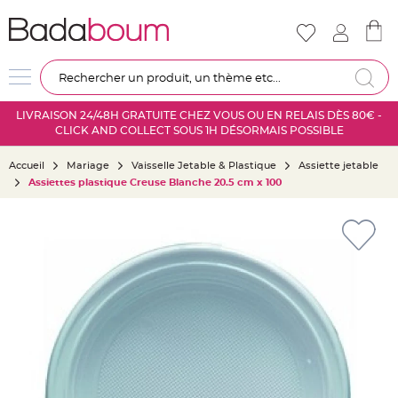
Nouveautés
Mariage
D
Re
é
c
LIVRAISON 24/48H GRATUITE CHEZ VOUS OU EN RELAIS DÈS 80€ -
o
CLICK AND COLLECT SOUS 1H DÉSORMAIS POSSIBLE
r
a
Accueil
Mariage
Vaisselle Jetable & Plastique
Assiette jetable
t
Assiettes plastique Creuse Blanche 20.5 cm x 100
i
o
Skip
n
to
s
the
a
end
l
of
l
the
e
images
m
gallery
a
r
i
a
g