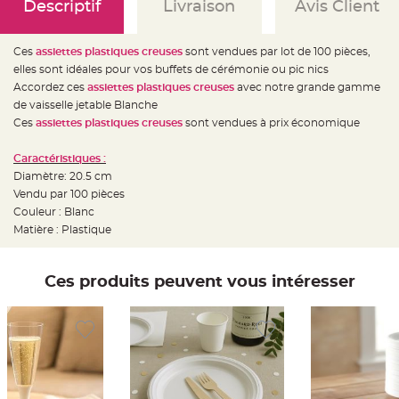
e
Descriptif
Livraison
Avis Client
d
e
c
h
Ces
assiettes plastiques creuses
sont vendues par lot de 100 pièces,
a
i
elles sont idéales pour vos buffets de cérémonie ou pic nics
s
Accordez ces
assiettes plastiques creuses
avec notre grande gamme
e
m
de vaisselle jetable Blanche
a
r
Ces
assiettes plastiques creuses
sont vendues à prix économique
i
a
g
Caractéristiques :
e
Diamètre: 20.5 cm
L
Vendu par 100 pièces
a
Couleur : Blanc
n
t
Matière : Plastique
e
r
n
e
v
Ces produits peuvent vous intéresser
o
l
a
n
t
e
e
t
f
l
o