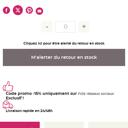
u
m
B
a
n
d
e
r
o
l
e
Cliquez ici pour être alerté du retour en stock
e
t
g
u
M'alerter du retour en stock
i
r
l
a
n
d
e
m
a
r
i
Code promo -15% uniquement sur
nos
ré
seaux
sociaux
a
Exclusif !
g
e
Livraison rapide en 24/48h
H
o
u
s
s