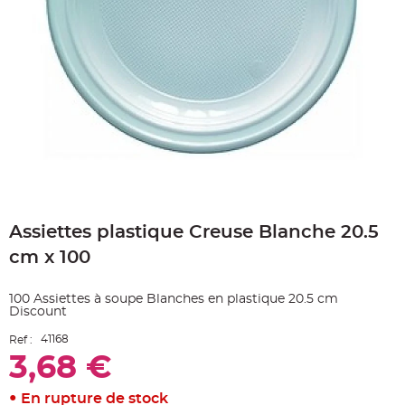
e
A
r
t
i
c
l
e
L
u
m
i
n
e
u
x
Skip
B
to
a
Assiettes plastique Creuse Blanche 20.5
the
l
beginning
l
cm x 100
o
of
n
the
m
a
images
100 Assiettes à soupe Blanches en plastique 20.5 cm
r
gallery
i
Discount
a
g
41168
Ref :
e
&
3,68 €
H
é
l
En rupture de stock
i