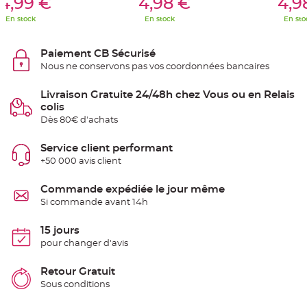
4,99 €
4,98 €
4,9
e
n
En stock
En stock
En sto
t
u
r
e
Paiement CB Sécurisé
M
a
Nous ne conservons pas vos coordonnées bancaires
r
i
a
Livraison Gratuite 24/48h chez Vous ou en Relais
g
colis
e
Dès 80€ d'achats
D
é
Service client performant
c
+50 000 avis client
o
r
a
Commande expédiée le jour même
t
Si commande avant 14h
i
o
15 jours
n
pour changer d'avis
t
a
b
Retour Gratuit
l
Sous conditions
e
m