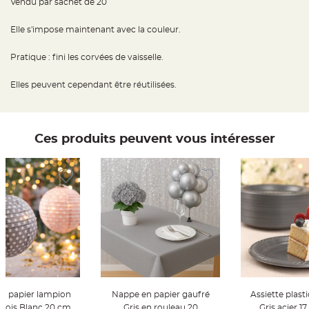
Vendu par sachet de 20
t
t
a
Elle s'impose maintenant avec la couleur.
n
t
e
Pratique : fini les corvées de vaisselle.
N
o
Elles peuvent cependant être réutilisées.
e
u
d
h
o
u
s
Ces produits peuvent vous intéresser
s
e
d
e
c
h
a
i
s
e
d
e
M
a
r
i
a
g
e
en papier lampion
Nappe en papier gaufré
Assiette plast
 Pois Blanc 20 cm
Gris en rouleau 20
Gris acier 1