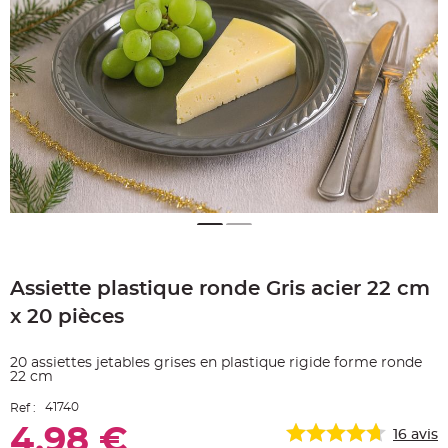
e
A
r
t
i
c
l
e
L
u
m
i
n
e
u
x
B
a
Skip
l
to
l
o
Assiette plastique ronde Gris acier 22 cm
the
n
beginning
m
x 20 pièces
a
of
r
the
i
images
a
20 assiettes jetables grises en plastique rigide forme ronde
g
gallery
22 cm
e
&
H
41740
Ref :
é
l
4,98 €
16
avis
i