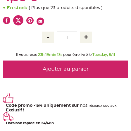
u
m
En stock
( Plus que 23 produits disponibles )
B
a
n
d
e
r
o
l
e
e
t
g
Il vous reste
23h 19min 13s
pour être livré le
Tuesday, 8/11
u
i
r
l
Ajouter au panier
a
n
d
e
m
a
r
i
a
g
e
Code promo -15% uniquement sur
nos
ré
seaux
sociaux
Exclusif !
H
o
u
Livraison rapide en 24/48h
s
s