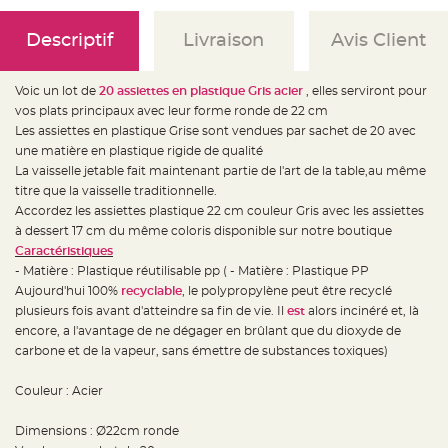
e
d
e
Descriptif
Livraison
Avis Client
c
h
a
i
s
Voic un lot de
20 assiettes en plastique Gris acier
, elles serviront pour
e
vos plats principaux avec leur forme ronde de 22 cm
m
a
Les assiettes en plastique Grise sont vendues par sachet de 20 avec
r
i
une matière en plastique rigide de qualité
a
La vaisselle jetable fait maintenant partie de l'art de la table,au même
g
e
titre que la vaisselle traditionnelle.
Accordez les assiettes plastique 22 cm couleur Gris avec les assiettes
L
a
à dessert 17 cm du même coloris disponible sur notre boutique
n
Caractéristiques
t
e
- Matière : Plastique réutilisable pp ( - Matière : Plastique PP
r
n
Aujourd'hui 100%
recyclable
, le polypropylène peut être recyclé
e
plusieurs fois avant d'atteindre sa fin de vie. Il
est
alors incinéré et, là
v
o
encore, a l'avantage de ne dégager en brûlant que du dioxyde de
l
a
carbone et de la vapeur, sans émettre de substances toxiques
)
n
t
e
Couleur : Acier
e
t
f
Dimensions : Ø22cm ronde
l
o