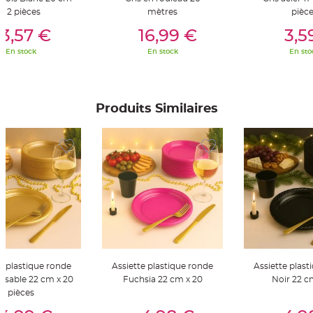
S
x 2 pièces
mètres
pièc
u
s
er Au Panier
Ajouter Au Panier
Ajouter A
p
3,57 €
16,99 €
3,5
e
n
En stock
En stock
En sto
s
i
o
n
b
o
u
Produits Similaires
l
e
p
a
p
i
e
r
T
a
p
i
s
d
e
s
a
e plastique ronde
Assiette plastique ronde
Assiette plast
l
l
ilisable 22 cm x 20
Fuchsia 22 cm x 20
e
pièces
e
er Au Panier
Ajouter Au Panier
Ajouter A
t
T