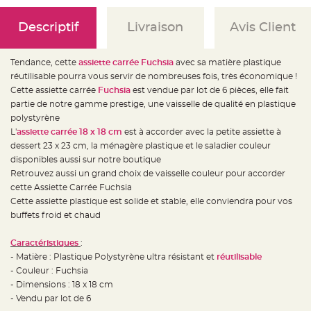
e
d
e
Descriptif
Livraison
Avis Client
c
h
a
i
s
Tendance, cette
assiette carrée Fuchsia
avec sa matière plastique
e
réutilisable pourra vous servir de nombreuses fois, très économique !
m
a
Cette assiette carrée
Fuchsia
est vendue par lot de 6 pièces, elle fait
r
i
partie de notre gamme prestige, une vaisselle de qualité en plastique
a
polystyrène
g
e
L'
assiette carrée 18 x 18 cm
est à accorder avec la petite assiette à
dessert 23 x 23 cm, la ménagère plastique et le saladier couleur
L
a
disponibles aussi sur notre boutique
n
Retrouvez aussi un grand choix de vaisselle couleur pour accorder
t
e
cette Assiette Carrée Fuchsia
r
n
Cette assiette plastique est solide et stable, elle conviendra pour vos
e
buffets froid et chaud
v
o
l
a
Caractéristiques
:
n
- Matière : Plastique Polystyrène ultra résistant et
réutilisable
t
e
- Couleur : Fuchsia
e
t
- Dimensions : 18 x 18 cm
f
- Vendu par lot de 6
l
o