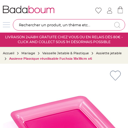
Nouveautés
Mariage
D
Re
é
c
LIVRAISON 24/48H GRATUITE CHEZ VOUS OU EN RELAIS DÈS 80€ -
o
CLICK AND COLLECT SOUS 1H DÉSORMAIS POSSIBLE
r
a
Accueil
Mariage
Vaisselle Jetable & Plastique
Assiette jetable
t
Assiette Plastique réutilisable Fuchsia 18x18cm x6
i
o
Skip
n
to
s
the
a
end
l
of
l
the
e
images
m
gallery
a
r
i
a
g