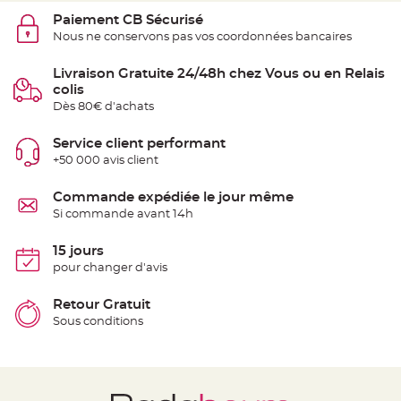
t
t
Paiement CB Sécurisé
a
Nous ne conservons pas vos coordonnées bancaires
n
t
e
Livraison Gratuite 24/48h chez Vous ou en Relais
colis
N
o
Dès 80€ d'achats
e
u
d
Service client performant
h
o
+50 000 avis client
u
s
s
Commande expédiée le jour même
e
d
Si commande avant 14h
e
c
h
15 jours
a
i
pour changer d'avis
s
e
d
Retour Gratuit
e
M
Sous conditions
a
r
i
a
g
e