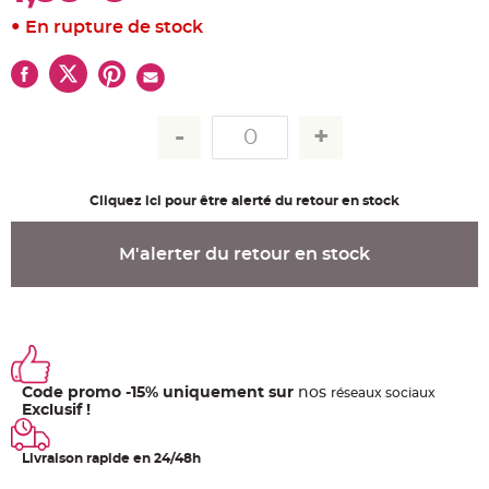
u
m
En rupture de stock
B
a
n
d
e
r
o
l
e
e
t
g
Cliquez ici pour être alerté du retour en stock
u
i
r
l
M'alerter du retour en stock
a
n
d
e
m
a
r
i
a
g
Code promo -15% uniquement sur
nos
e
ré
seaux
sociaux
Exclusif !
H
o
u
Livraison rapide en 24/48h
s
s