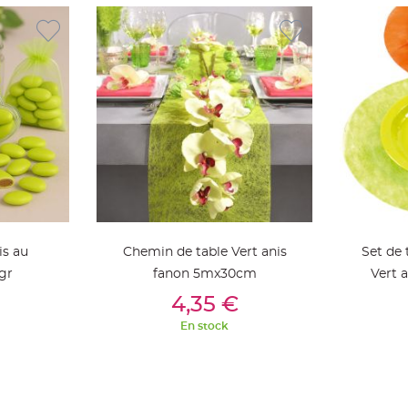
is au
Chemin de table Vert anis
Set de 
gr
fanon 5mx30cm
Vert 
ier
Ajouter Au Panier
Aj
4,35 €
En stock