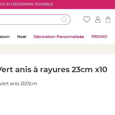
OUS 1H DÉSORMAIS POSSIBLE
Déjà client ?
Connectez vous pour retrouver vos coups de
aison
Noel
Décoration Personnalisée
PROMO
coeur
Me connecter
Mot de passe oublié ?
Vert anis à rayures 23cm x10
Nouveau client ?
s Vert anis Ø23cm
Créer mon compte