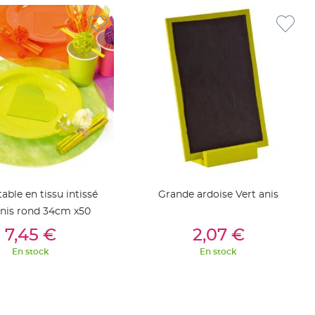
table en tissu intissé
Grande ardoise Vert anis
anis rond 34cm x50
outer Au Panier
Ajouter Au Panier
7,45 €
2,07 €
En stock
En stock