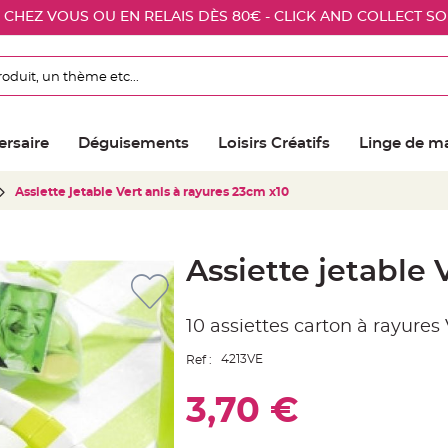
E CHEZ VOUS OU EN RELAIS DÈS 80€ - CLICK AND COLLECT S
ersaire
Déguisements
Loisirs Créatifs
Linge de m
Assiette jetable Vert anis à rayures 23cm x10
Assiette jetable 
10 assiettes carton à rayure
4213VE
Ref :
3,70 €