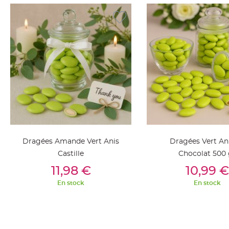
jetable
Chevalet
de
table
Mariage
Colombe,
Papillon,
Cage
oiseau
Confettis
et
Pétale
Dragées Amande Vert Anis
Dragées Vert An
de
Castille
Chocolat 500 
rose
Ajouter Au Panier
Ajouter Au Pan
11,98 €
10,99 €
Déco
En stock
En stock
Ardoise
Déco
Naturelle
Mariage