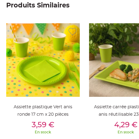
Produits Similaires
Deco
Paillette
et
Strass
Déco
Plume
Mariage
Fleurs
décoratives
Mariage
Marque
place
et
porte
Assiette plastique Vert anis
Assiette carrée plast
nom
ronde 17 cm x 20 pièces
anis réutilisable 2
Menu,
Ajouter Au Panier
Ajouter Au Pan
3,59 €
4,29 €
Carte
d'Invitation
En stock
En stock