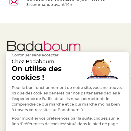
à
Si commande avant 14h
dragées
Contenant
Dragées
Plastique
Transparent
Contenant
à
Continuer sans accepter
dragées
Chez Badaboum
en
Liens Utiles
On utilise des
Legal
tulle
cookies !
- Questions / Réponses
- Conditions Généra
Contenant
à
- Nous contacter
Pour le bon fonctionnement de notre site, vous ne trouvez
- RGPD
ici que des cookies générés par nos partenaires dédiés à
dragées
- Suivre une commande
- Règles de confiden
l'expérience de l'utilisateur. Ils nous permettent de
en
comprendre ce qui marche et ce qui marche moins bien
- Retourner un article
- Cookies
verre
à travers votre visite sur Badaboum.fr
- Paiement Sécurisé
- Plan du site
Contenant
Pour modifier vos préférences par la suite, cliquez sur le
à
- Paiement en Plusieurs fois
lien 'Préférences de cookies' situé dans le pied de page.
dragées