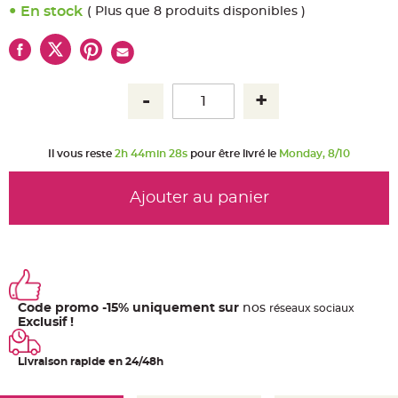
u
En stock
( Plus que 8 produits disponibles )
m
B
a
n
d
e
r
o
l
e
e
t
Il vous reste
2h 44min 28s
pour être livré le
Monday, 8/10
g
u
i
r
Ajouter au panier
l
a
n
d
e
m
a
r
i
a
Code promo -15% uniquement sur
nos
ré
seaux
sociaux
g
e
Exclusif !
H
o
Livraison rapide en 24/48h
u
s
s