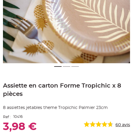
e
A
r
t
i
c
l
e
L
u
m
i
n
e
u
x
B
a
Skip
l
to
l
o
Assiette en carton Forme Tropichic x 8
the
n
beginning
m
pièces
a
of
r
the
i
images
a
8 assiettes jetables theme Tropichic Palmier 23cm
g
gallery
e
&
10416
Ref :
H
é
3,98 €
60
avis
l
i