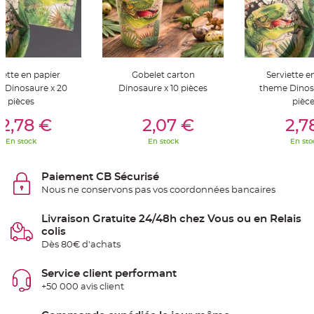
S
u
s
p
e
n
s
i
o
iette en papier
Gobelet carton
Serviette e
n
 Dinosaure x 20
Dinosaure x 10 pièces
theme Dinos
b
o
pièces
pièc
u
er Au Panier
Ajouter Au Panier
Ajouter A
l
2,78 €
2,07 €
2,7
e
p
a
En stock
En stock
En sto
p
i
e
r
Paiement CB Sécurisé
Nous ne conservons pas vos coordonnées bancaires
T
a
p
Livraison Gratuite 24/48h chez Vous ou en Relais
i
s
colis
d
Dès 80€ d'achats
e
s
a
l
Service client performant
l
+50 000 avis client
e
e
t
T