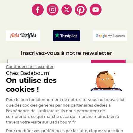
- Paiement en Plusieurs fois
- Cookies
- Obtenez des Remises
a
- Marques
- Plan du site
r
- Livraison Rapide 24h
i
- Mandat Administratif
a
g
- Recrutement
e
B
o
u
g
Inscrivez-vous à notre newsletter
e
o
i
r
Inscription
Continuer sans accepter
s
e
Chez Badaboum
t
P
On utilise des
h
Espace Pro
o
cookies !
t
o
p
Demander un devis
Pour le bon fonctionnement de notre site, vous ne trouvez ici
h
o
que des cookies générés par nos partenaires dédiés à
r
e
l'expérience de l'utilisateur. Ils nous permettent de
s
comprendre ce qui marche et ce qui marche moins bien à
travers votre visite sur Badaboum.fr
B
o
Pour modifier vos préférences par la suite, cliquez sur le lien
u