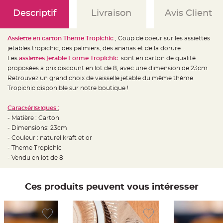
e
d
Descriptif
Livraison
Avis Client
e
c
h
a
i
Assiette en carton Theme Tropichic
, Coup de coeur sur les assiettes
s
jetables tropichic, des palmiers, des ananas et de la dorure ..
e
m
Les
assiettes jetable Forme Tropichic
sont en carton de qualité
a
r
proposées a prix discount en lot de 8, avec une dimension de 23cm
i
Retrouvez un grand choix de vaisselle jetable du même thème
a
g
Tropichic disponible sur notre boutique !
e
L
Caractéristiques :
a
- Matière : Carton
n
t
- Dimensions: 23cm
e
r
- Couleur : naturel kraft et or
n
- Theme Tropichic
e
v
- Vendu en lot de 8
o
l
a
n
t
Ces produits peuvent vous intéresser
e
e
t
f
l
o