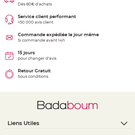
S
Dès 80€ d'achats
u
s
p
Service client performant
e
n
+50 000 avis client
s
i
o
Commande expédiée le jour même
n
b
Si commande avant 14h
o
u
l
15 jours
e
p
pour changer d'avis
a
p
i
Retour Gratuit
e
r
Sous conditions
T
a
p
i
s
d
e
s
a
l
l
Liens Utiles
e
e
t
- Questions / Réponses
T