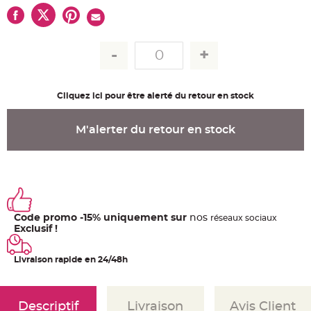
u
m
B
a
n
d
e
r
o
l
Cliquez ici pour être alerté du retour en stock
e
e
t
g
M'alerter du retour en stock
u
i
r
l
a
n
d
e
m
a
r
Code promo -15% uniquement sur
nos
ré
seaux
sociaux
i
Exclusif !
a
g
e
Livraison rapide en 24/48h
H
o
u
s
Descriptif
Livraison
Avis Client
s