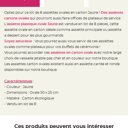
e
d
e
c
Optez pour ce lot de 8 assiettes ovales en carton Jaune !
Des assiettes
h
a
cartons ovales
qui pourront aussi faire offices de plateaux de service
i
L'
assiette plastique ovale Jaune
est vendue en lot de 8 pièces, cette
s
e
assiette ovale en carton idéale comme assiette principale ou assiette
m
a
a dessert pour les plus gourmands
r
Soyez astucieux
: Vous pourrez aussi vous servir de ces assiettes
i
a
ovales comme plateaux pour vos buffets de cérémonie !
g
e
Vous pourrez accorder ces
assiettes en carton ovale
avec notre large
choix de vaisselle jetable pas cher et en couleur sur notre boutique
L
Les assiettes carton ovales existent aussi en assiette carrée et ronde
a
n
disponibles sur notre boutique
t
e
r
Caractéristiques
:
n
e
- Couleur : Jaune
v
o
- Dimensions : Ovale 30 x 25 cm
l
- Matière : Carton écologique
a
n
- Vendu en lot de 8
t
e
e
t
f
l
Ces produits peuvent vous intéresser
o