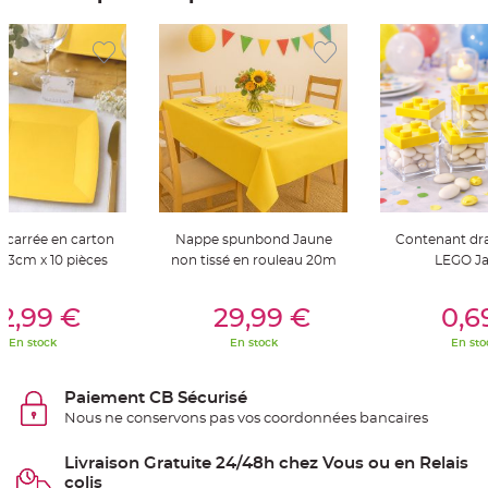
t
t
a
n
t
e
N
o
e
u
d
h
o
u
s
s
e
e carrée en carton
Nappe spunbond Jaune
Contenant dra
d
23cm x 10 pièces
non tissé en rouleau 20m
LEGO J
e
c
h
er Au Panier
Ajouter Au Panier
Ajouter A
a
2,99 €
29,99 €
0,6
i
s
e
En stock
En stock
En sto
d
e
M
a
Paiement CB Sécurisé
r
Nous ne conservons pas vos coordonnées bancaires
i
a
g
e
Livraison Gratuite 24/48h chez Vous ou en Relais
colis