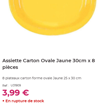
e
A
r
t
i
c
l
e
L
u
m
i
n
e
u
x
Skip
B
to
a
Assiette Carton Ovale Jaune 30cm x 8
the
l
beginning
l
pièces
o
of
n
the
m
a
images
8 plateaux carton forme ovale Jaune 25 x 30 cm
r
gallery
i
a
U31909
Ref :
g
e
3,99 €
&
H
é
En rupture de stock
l
i