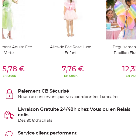
S
u
s
p
e
n
s
i
o
n
b
o
u
ement Adulte Fée
Ailes de Fée Rose Luxe
Déguisement
l
Verte
Enfant
Papillon Flu
e
p
a
er Au Panier
Ajouter Au Panier
Ajouter A
p
25,78 €
7,76 €
12,
i
e
r
En stock
En stock
En sto
T
a
Paiement CB Sécurisé
p
i
Nous ne conservons pas vos coordonnées bancaires
s
d
e
Livraison Gratuite 24/48h chez Vous ou en Relais
s
a
colis
l
Dès 80€ d'achats
l
e
e
t
Service client performant
T