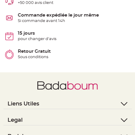
+50 000 avis client
e
n
t
u
Commande expédiée le jour même
r
Si commande avant 14h
e
M
a
r
15 jours
i
pour changer d'avis
a
g
e
Retour Gratuit
Sous conditions
D
é
c
o
r
a
t
i
o
n
Liens Utiles
t
- Questions / Réponses
a
b
- Nous contacter
Legal
l
- Suivre une commande
- Conditions Générales de Vente
e
m
- Retourner un article