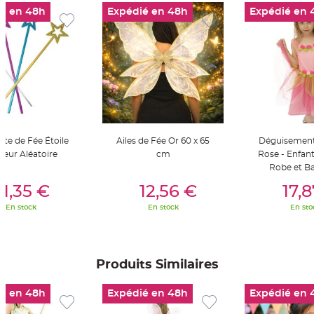
t
é en 48h
Expédié en 48h
Expédié en 
t
a
n
t
e
N
o
e
u
d
h
o
u
s
te de Fée Étoile
Ailes de Fée Or 60 x 65
Déguisement 
s
e
leur Aléatoire
cm
Rose - Enfant
d
Robe et B
e
er Au Panier
Ajouter Au Panier
Ajouter A
c
h
1,35 €
12,56 €
17,
a
i
En stock
En stock
En sto
s
e
d
e
M
a
Produits Similaires
r
i
a
g
é en 48h
Expédié en 48h
Expédié en 
e