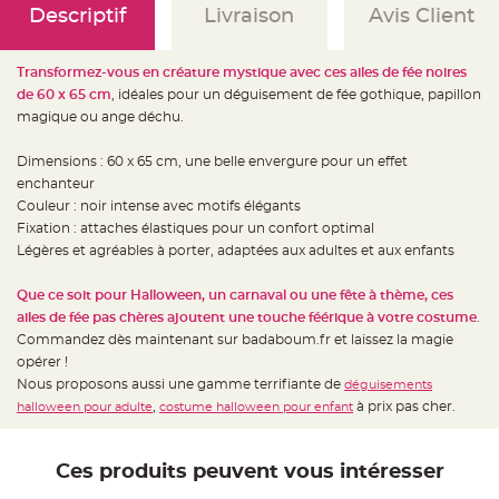
e
Descriptif
Livraison
Avis Client
d
e
c
h
a
Transformez-vous en créature mystique avec ces ailes de fée noires
i
de 60 x 65 cm
, idéales pour un déguisement de fée gothique, papillon
s
e
magique ou ange déchu.
m
a
r
Dimensions : 60 x 65 cm, une belle envergure pour un effet
i
a
enchanteur
g
e
Couleur : noir intense avec motifs élégants
Fixation : attaches élastiques pour un confort optimal
L
Légères et agréables à porter, adaptées aux adultes et aux enfants
a
n
t
e
Que ce soit pour Halloween, un carnaval ou une fête à thème, ces
r
ailes de fée pas chères ajoutent une touche féérique à votre costume
.
n
e
Commandez dès maintenant sur badaboum.fr et laissez la magie
v
o
opérer !
l
Nous proposons aussi une gamme terrifiante de
déguisements
a
n
,
à prix pas cher.
halloween pour adulte
costume halloween pour enfant
t
e
e
t
f
Ces produits peuvent vous intéresser
l
o