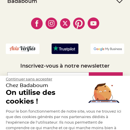
- RGPD
Badaboum
a
- Paiement Sécurisé
- Règles de confidentialité
r
- Qui somme-nous ?
i
- Paiement en Plusieurs fois
- Cookies
- Obtenez des Remises
a
- Marques
- Plan du site
g
- Livraison Rapide 24h
e
- Mandat Administratif
- Recrutement
B
o
u
g
e
o
i
r
Inscrivez-vous à notre newsletter
s
e
t
P
Inscription
Continuer sans accepter
h
o
Chez Badaboum
t
o
On utilise des
p
Espace Pro
h
cookies !
o
r
e
Demander un devis
Pour le bon fonctionnement de notre site, vous ne trouvez ici
s
que des cookies générés par nos partenaires dédiés à
B
l'expérience de l'utilisateur. Ils nous permettent de
o
comprendre ce qui marche et ce qui marche moins bien à
u