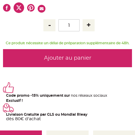
u
m
B
a
n
d
e
r
o
l
Ce produit nécessite un délai de préparation supplémentaire de 48h.
e
e
t
g
Ajouter au panier
u
i
r
l
a
n
d
e
m
a
r
Code promo -15% uniquement sur
nos réseaux sociaux
i
Exclusif !
a
g
e
Livraison Gratuite par GLS ou Mondial Rleay
H
dès 80€ d'achat
o
u
s
s