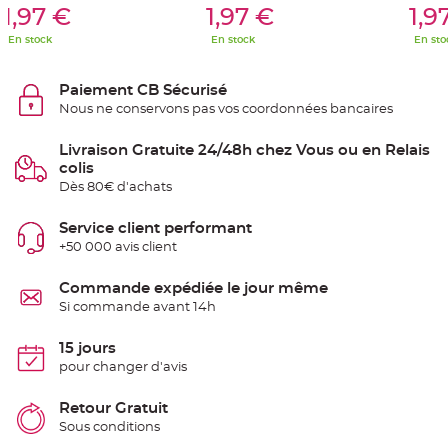
S
1,97 €
1,97 €
1,9
u
s
En stock
En stock
En sto
p
e
n
s
Paiement CB Sécurisé
i
o
Nous ne conservons pas vos coordonnées bancaires
n
b
o
Livraison Gratuite 24/48h chez Vous ou en Relais
u
l
colis
e
Dès 80€ d'achats
p
a
p
i
Service client performant
e
+50 000 avis client
r
T
Commande expédiée le jour même
a
p
Si commande avant 14h
i
s
d
15 jours
e
s
pour changer d'avis
a
l
l
Retour Gratuit
e
e
Sous conditions
t
T