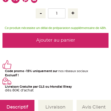
u
m
B
a
n
d
e
r
Ce produit nécessite un délai de préparation supplémentaire de 48h.
o
l
e
e
Ajouter au panier
t
g
u
i
r
l
a
n
d
e
Code promo -15% uniquement sur
nos réseaux sociaux
m
a
Exclusif !
r
i
a
g
Livraison Gratuite par GLS ou Mondial Rleay
e
dès 80€ d'achat
H
o
u
s
Descriptif
Livraison
Avis Client
s