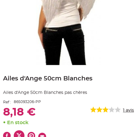
e
A
r
t
i
c
l
e
L
u
m
i
n
e
u
x
Skip
B
to
a
Ailes d'Ange 50cm Blanches
the
l
beginning
l
o
of
n
Ailes d'Ange 50cm Blanches pas chères
the
m
a
images
r
865093206-PP
Ref :
gallery
i
a
8,18 €
1
avis
g
e
&
En stock
H
é
l
i