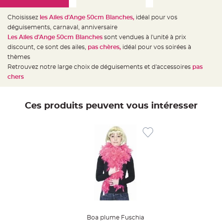
e
d
e
Choisissez
les Ailes d'Ange 50cm Blanches,
idéal pour vos
c
h
déguisements, carnaval, anniversaire
a
Les Ailes d'Ange 50cm Blanches
sont vendues à l'unité à prix
i
s
discount, ce sont des ailes,
pas chères,
idéal pour vos soirées à
e
m
thèmes
a
Retrouvez notre large choix de déguisements et d'accessoires
pas
r
i
chers
a
g
e
Ces produits peuvent vous intéresser
L
a
n
t
e
r
n
e
v
o
l
a
n
t
e
e
t
f
l
Boa plume Fuschia
o