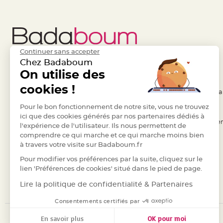
Pics
pour
Déco
Gateau
Rond
Continuer sans accepter
de
Chez Badaboum
Liens Utiles
On utilise des
Legal
serviette
table
cookies !
- Questions / Réponses
- Conditions Généra
de
- Nous contacter
Pour le bon fonctionnement de notre site, vous ne trouvez
- RGPD
mariage
ici que des cookies générés par nos partenaires dédiés à
Contenant
- Suivre une commande
- Règles de confiden
l'expérience de l'utilisateur. Ils nous permettent de
Dragées
comprendre ce qui marche et ce qui marche moins bien
- Retourner un article
- Cookies
Mariage
à travers votre visite sur Badaboum.fr
- Paiement Sécurisé
- Plan du site
Boite
Pour modifier vos préférences par la suite, cliquez sur le
- Paiement en Plusieurs fois
à
lien 'Préférences de cookies' situé dans le pied de page.
dragées
- Marques
Lire la politique de confidentialité & Partenaires
Bourse
Consentements certifiés par
et
sac
En savoir plus
OK pour moi