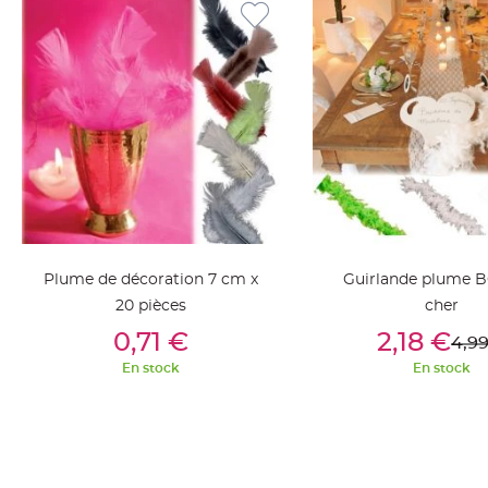
jetable
Chevalet
de
table
Mariage
Colombe,
Papillon,
Cage
oiseau
Confettis
et
Plume de décoration 7 cm x
Guirlande plume 
Pétale
20 pièces
cher
de
Ajouter Au Panier
Ajouter Au Pan
0,71 €
2,18 €
4,9
rose
En stock
En stock
Déco
Ardoise
Déco
Naturelle
Mariage