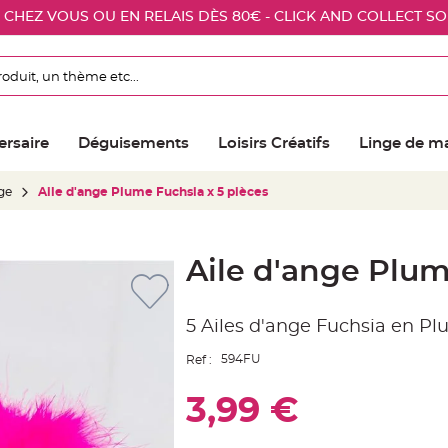
E CHEZ VOUS OU EN RELAIS DÈS 80€ - CLICK AND COLLECT S
ersaire
Déguisements
Loisirs Créatifs
Linge de m
ge
Aile d'ange Plume Fuchsia x 5 pièces
Aile d'ange Plum
5 Ailes d'ange Fuchsia en Pl
594FU
Ref :
3,99 €