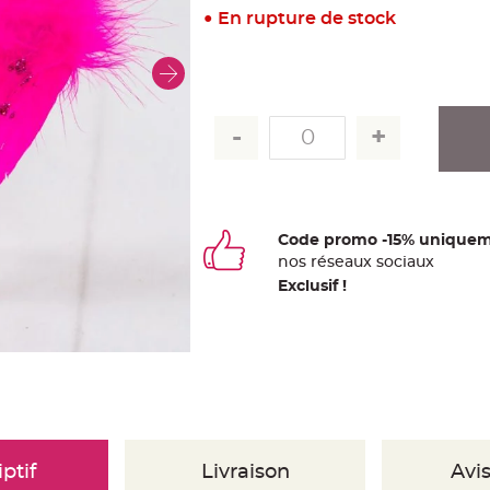
En rupture de stock
Code promo -15% uniquem
nos
ré
seaux
sociaux
Exclusif !
ptif
Livraison
Avis