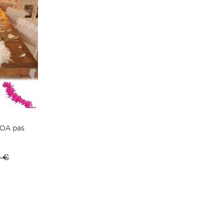
BOA pas
ier
9 €