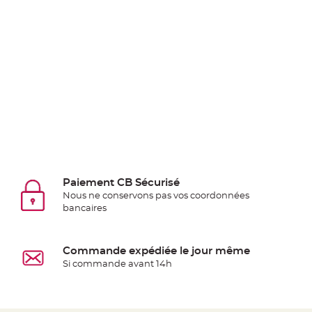
Deco
Paillette
et
Strass
Déco
Plume
Mariage
Fleurs
décoratives
Mariage
Marque
Paiement CB Sécurisé
Nous ne conservons pas vos coordonnées
place
bancaires
et
porte
nom
Commande expédiée le jour même
Menu,
Si commande avant 14h
Carte
d'Invitation