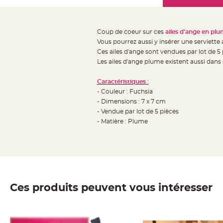
Mariage
the
Décoration
images
table
gallery
Coup de coeur sur ces
ailes d'ange en pl
mariage
Vous pourrez aussi y insérer une serviette a
Bougeoirs
Ces ailes d'ange sont vendues par lot de 5 
et
Les ailes d'ange plume existent aussi dans
Photophores
Caractéristiques
:
Bougie
- Couleur : Fuchsia
décoration
- Dimensions : 7 x 7 cm
Centre
- Vendue par lot de 5 pièces
de
- Matière : Plume
table
&
Vase
Mariage
Chemin
Ces produits peuvent vous intéresser
de
table
Mariage