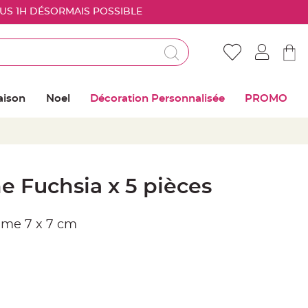
OUS 1H DÉSORMAIS POSSIBLE
Déjà client ?
Connectez vous pour retrouver vos coups de
aison
Noel
Décoration Personnalisée
PROMO
coeur
Me connecter
Mot de passe oublié ?
e Fuchsia x 5 pièces
Nouveau client ?
ume 7 x 7 cm
Créer mon compte