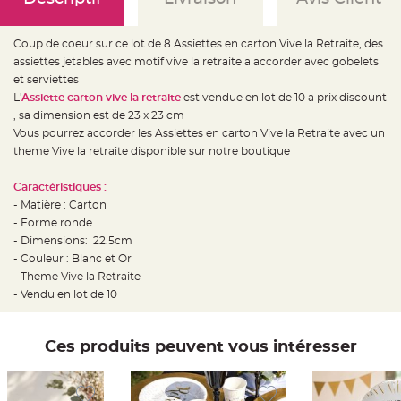
e
d
e
c
Coup de coeur sur ce lot de 8 Assiettes en carton Vive la Retraite, des
h
a
assiettes jetables avec motif vive la retraite a accorder avec gobelets
i
s
et serviettes
e
L'
Assiette carton vive la retraite
est vendue en lot de 10 a prix discount
m
a
, sa dimension est de 23 x 23 cm
r
i
Vous pourrez accorder les Assiettes en carton Vive la Retraite avec un
a
theme Vive la retraite disponible sur notre boutique
g
e
Caractéristiques :
L
a
- Matière : Carton
n
- Forme ronde
t
e
- Dimensions: 22.5cm
r
n
- Couleur : Blanc et Or
e
- Theme Vive la Retraite
v
o
- Vendu en lot de 10
l
a
n
t
e
Ces produits peuvent vous intéresser
e
t
f
l
o