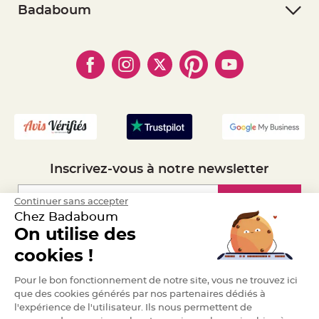
- Retourner un article
e
- RGPD
Badaboum
n
- Paiement Sécurisé
t
- Règles de confidentialité
- Qui somme-nous ?
u
- Paiement en Plusieurs fois
r
- Cookies
- Obtenez des Remises
e
- Marques
M
- Plan du site
- Livraison Rapide 24h
a
r
- Mandat Administratif
i
a
- Recrutement
g
e
D
é
c
Inscrivez-vous à notre newsletter
o
r
a
Inscription
Continuer sans accepter
t
Chez Badaboum
i
On utilise des
o
n
Espace Pro
cookies !
t
a
Demander un devis
b
Pour le bon fonctionnement de notre site, vous ne trouvez ici
l
que des cookies générés par nos partenaires dédiés à
e
l'expérience de l'utilisateur. Ils nous permettent de
m