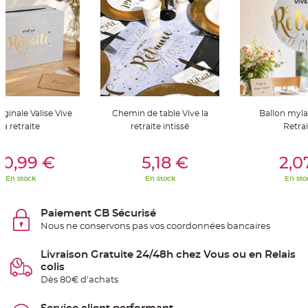
t
t
a
n
t
e
N
o
e
u
d
h
iginale Valise Vive
Chemin de table Vive la
Ballon mylar
o
u
la retraite
retraite intissé
Retrai
s
s
er Au Panier
Ajouter Au Panier
Ajouter A
e
d
10,99 €
5,18 €
2,0
e
c
En stock
En stock
En sto
h
a
i
s
Paiement CB Sécurisé
e
d
Nous ne conservons pas vos coordonnées bancaires
e
M
a
Livraison Gratuite 24/48h chez Vous ou en Relais
r
colis
i
a
Dès 80€ d'achats
g
e