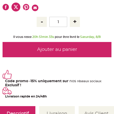
u
m
B
a
n
d
e
r
o
l
e
Il vous reste
20h 51min 33s
pour être livré le
Saturday, 8/8
e
t
g
u
Ajouter au panier
i
r
l
a
n
d
e
m
a
r
Code promo -15% uniquement sur
nos
ré
seaux
sociaux
i
Exclusif !
a
g
e
Livraison rapide en 24/48h
H
o
u
s
s
Descriptif
Livraison
Avis Client