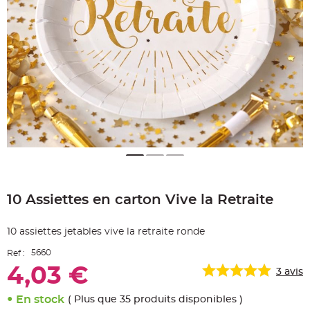
e
A
r
t
i
c
l
e
L
u
m
i
n
e
u
x
B
a
Skip
l
to
l
o
10 Assiettes en carton Vive la Retraite
the
n
beginning
m
a
of
r
10 assiettes jetables vive la retraite ronde
the
i
images
a
5660
Ref :
g
gallery
e
4,03 €
&
3
avis
H
é
l
En stock
( Plus que 35 produits disponibles )
i