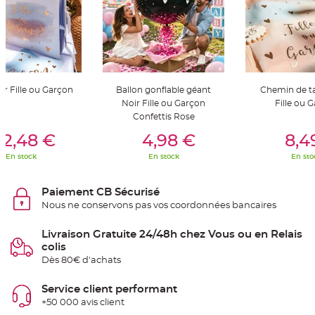
t
t
a
n
t
e
N
o
e
'or Fille ou Garçon
Ballon gonflable géant
Chemin de ta
u
Noir Fille ou Garçon
Fille ou 
d
h
Confettis Rose
o
er Au Panier
Ajouter Au Panier
Ajouter A
u
12,48 €
4,98 €
8,4
s
s
e
En stock
En stock
En sto
d
e
c
h
Paiement CB Sécurisé
a
i
Nous ne conservons pas vos coordonnées bancaires
s
e
d
Livraison Gratuite 24/48h chez Vous ou en Relais
e
colis
M
a
Dès 80€ d'achats
r
i
a
Service client performant
g
e
+50 000 avis client