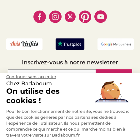
- Règles de confidentialité
- Qui somme-nous ?
e
- Paiement en Plusieurs fois
n
- Cookies
- Obtenez des Remises
t
- Marques
u
- Plan du site
- Livraison Rapide 24h
r
e
- Mandat Administratif
M
a
- Recrutement
r
i
a
g
e
D
Inscrivez-vous à notre newsletter
é
c
o
Inscription
Continuer sans accepter
r
Chez Badaboum
a
On utilise des
t
Espace Pro
i
cookies !
o
n
Demander un devis
Pour le bon fonctionnement de notre site, vous ne trouvez ici
t
a
que des cookies générés par nos partenaires dédiés à
b
l'expérience de l'utilisateur. Ils nous permettent de
l
comprendre ce qui marche et ce qui marche moins bien à
e
travers votre visite sur Badaboum.fr
m