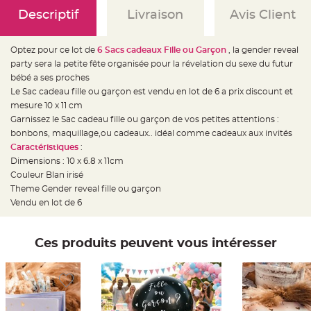
e
d
Descriptif
Livraison
Avis Client
e
c
h
a
Optez pour ce lot de
6 Sacs cadeaux Fille ou Garçon
, la gender reveal
i
s
party sera la petite fête organisée pour la révelation du sexe du futur
e
m
bébé a ses proches
a
Le Sac cadeau fille ou garçon est vendu en lot de 6 a prix discount et
r
i
mesure 10 x 11 cm
a
g
Garnissez le Sac cadeau fille ou garçon de vos petites attentions :
e
bonbons, maquillage,ou cadeaux.. idéal comme cadeaux aux invités
Caractéristiques
:
L
a
Dimensions : 10 x 6.8 x 11cm
n
t
Couleur Blan irisé
e
Theme Gender reveal fille ou garçon
r
n
Vendu en lot de 6
e
v
o
l
a
Ces produits peuvent vous intéresser
n
t
e
e
t
f
l
o