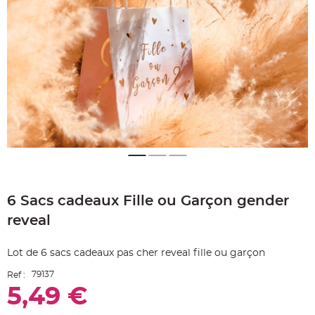
e
A
r
t
i
c
l
e
L
u
m
i
n
e
u
x
B
a
Skip
l
to
l
6 Sacs cadeaux Fille ou Garçon gender
the
o
n
beginning
m
reveal
of
a
r
the
i
images
a
Lot de 6 sacs cadeaux pas cher reveal fille ou garçon
g
gallery
e
79137
Ref :
&
H
5,49 €
é
l
i