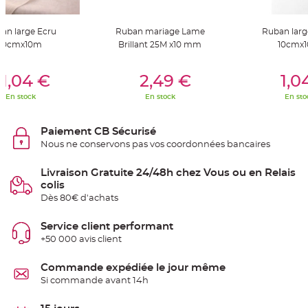
S
u
s
p
an large Ecru
Ruban mariage Lame
Ruban larg
e
10cmx10m
Brillant 25M x10 mm
10cmx
n
s
i
er Au Panier
Ajouter Au Panier
Ajouter A
o
1,04 €
2,49 €
1,0
n
b
o
En stock
En stock
En sto
u
l
e
p
Paiement CB Sécurisé
a
Nous ne conservons pas vos coordonnées bancaires
p
i
e
r
Livraison Gratuite 24/48h chez Vous ou en Relais
colis
T
Dès 80€ d'achats
a
p
i
s
Service client performant
d
+50 000 avis client
e
s
a
l
Commande expédiée le jour même
l
Si commande avant 14h
e
e
t
T