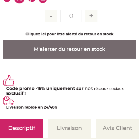
u
m
B
a
n
d
e
r
Cliquez ici pour être alerté du retour en stock
o
l
e
e
M'alerter du retour en stock
t
g
u
i
r
l
a
n
d
e
Code promo -15% uniquement sur
nos
ré
seaux
sociaux
m
a
Exclusif !
r
i
a
Livraison rapide en 24/48h
g
e
H
o
Descriptif
Livraison
Avis Client
u
s
s