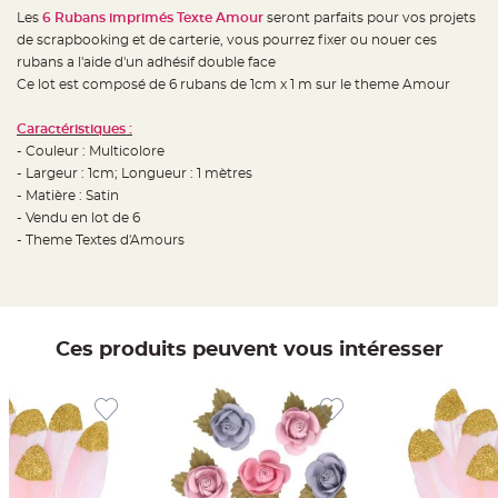
e
d
Les
6 Rubans imprimés Texte Amour
seront parfaits pour vos projets
e
de scrapbooking et de carterie, vous pourrez fixer ou nouer ces
c
h
rubans a l'aide d'un adhésif double face
a
i
Ce lot est composé de 6 rubans de 1cm x 1 m sur le theme Amour
s
e
m
Caractéristiques :
a
r
- Couleur : Multicolore
i
- Largeur : 1cm; Longueur : 1 mètres
a
g
- Matière : Satin
e
- Vendu en lot de 6
L
- Theme Textes d'Amours
a
n
t
e
r
n
e
v
Ces produits peuvent vous intéresser
o
l
a
n
t
e
e
t
f
l
o