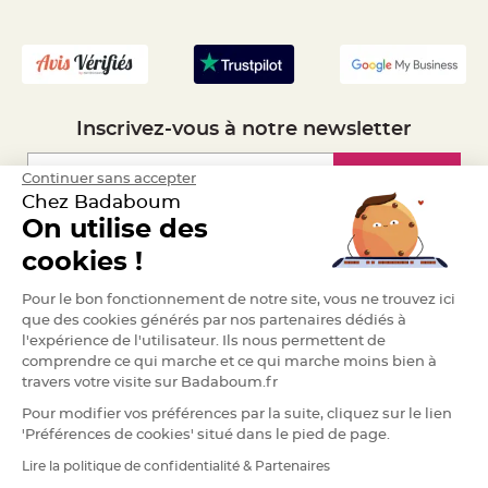
a
- Recrutement
r
i
a
g
e
Inscrivez-vous à notre newsletter
B
o
u
Inscription
Continuer sans accepter
g
e
Chez Badaboum
o
On utilise des
i
r
Espace Pro
s
cookies !
e
t
P
Demander un devis
Pour le bon fonctionnement de notre site, vous ne trouvez ici
h
o
que des cookies générés par nos partenaires dédiés à
t
l'expérience de l'utilisateur. Ils nous permettent de
o
p
comprendre ce qui marche et ce qui marche moins bien à
h
o
travers votre visite sur Badaboum.fr
r
e
Pour modifier vos préférences par la suite, cliquez sur le lien
s
'Préférences de cookies' situé dans le pied de page.
B
Lire la politique de confidentialité & Partenaires
o
RGPD
u