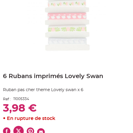
e
A
r
t
i
c
l
e
L
u
m
i
n
e
u
x
Skip
B
to
a
6 Rubans imprimés Lovely Swan
the
l
beginning
l
o
of
n
Ruban pas cher theme Lovely swan x 6
the
m
a
images
r
11005334
Ref :
gallery
i
3,98 €
a
g
e
&
En rupture de stock
H
é
l
i