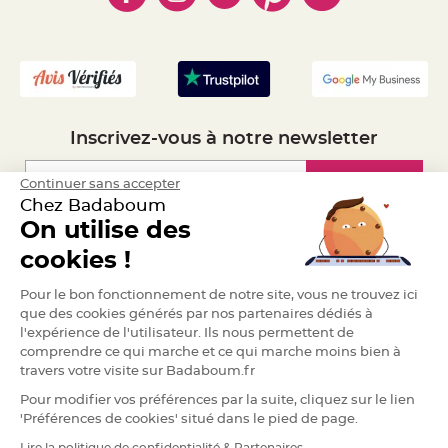
a
- Mandat Administratif
r
- Recrutement
i
a
g
e
B
Inscrivez-vous à notre newsletter
o
u
g
e
Inscription
Continuer sans accepter
o
Chez Badaboum
i
r
On utilise des
s
e
Espace Pro
t
cookies !
P
h
Demander un devis
o
Pour le bon fonctionnement de notre site, vous ne trouvez ici
t
o
que des cookies générés par nos partenaires dédiés à
p
l'expérience de l'utilisateur. Ils nous permettent de
h
o
comprendre ce qui marche et ce qui marche moins bien à
r
travers votre visite sur Badaboum.fr
e
s
Pour modifier vos préférences par la suite, cliquez sur le lien
B
'Préférences de cookies' situé dans le pied de page.
o
u