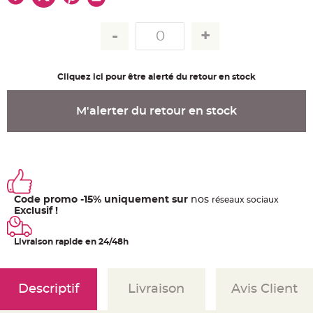
u
m
B
a
n
d
e
r
Cliquez ici pour être alerté du retour en stock
o
l
e
e
M'alerter du retour en stock
t
g
u
i
r
l
a
n
d
e
Code promo -15% uniquement sur
nos
ré
seaux
sociaux
m
a
Exclusif !
r
i
a
Livraison rapide en 24/48h
g
e
H
o
Descriptif
Livraison
Avis Client
u
s
s