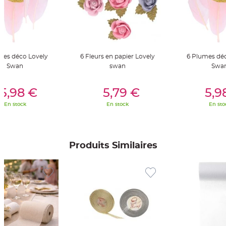
t
t
a
n
t
e
N
o
mes déco Lovely
6 Fleurs en papier Lovely
6 Plumes dé
e
Swan
swan
Swa
u
d
h
er Au Panier
Ajouter Au Panier
Ajouter A
o
5,98 €
5,79 €
5,9
u
s
s
En stock
En stock
En sto
e
d
e
c
h
a
Produits Similaires
i
s
e
d
e
M
a
r
i
a
g
e