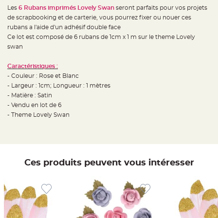
e
d
Les
6 Rubans imprimés Lovely Swan
seront parfaits pour vos projets
e
de scrapbooking et de carterie, vous pourrez fixer ou nouer ces
c
h
rubans a l'aide d'un adhésif double face
a
i
Ce lot est composé de 6 rubans de 1cm x 1 m sur le theme Lovely
s
swan
e
m
a
r
Caractéristiques :
i
- Couleur : Rose et Blanc
a
g
- Largeur : 1cm; Longueur : 1 mètres
e
- Matière : Satin
L
- Vendu en lot de 6
a
- Theme Lovely Swan
n
t
e
r
n
e
v
o
Ces produits peuvent vous intéresser
l
a
n
t
e
e
t
f
l
o