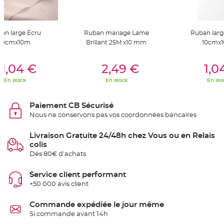
S
u
s
p
e
an large Ecru
Ruban mariage Lame
Ruban larg
n
s
10cmx10m
Brillant 25M x10 mm
10cmx
i
o
n
er Au Panier
Ajouter Au Panier
Ajouter A
b
1,04 €
2,49 €
1,0
o
u
En stock
En stock
En sto
l
e
p
a
Paiement CB Sécurisé
p
i
Nous ne conservons pas vos coordonnées bancaires
e
r
Livraison Gratuite 24/48h chez Vous ou en Relais
T
colis
a
p
Dès 80€ d'achats
i
s
d
Service client performant
e
s
+50 000 avis client
a
l
l
Commande expédiée le jour même
e
e
Si commande avant 14h
t
T