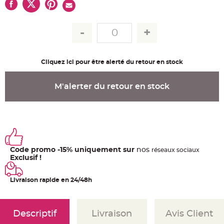
u
m
B
a
n
d
e
r
o
Cliquez ici pour être alerté du retour en stock
l
e
e
t
M'alerter du retour en stock
g
u
i
r
l
a
n
d
e
m
Code promo -15% uniquement sur
nos
a
ré
seaux
sociaux
r
Exclusif !
i
a
g
e
Livraison rapide en 24/48h
H
o
u
Descriptif
Livraison
Avis Client
s
s