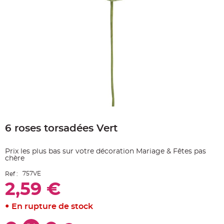
e
A
r
t
i
c
l
e
L
u
m
i
n
e
u
x
Skip
B
to
a
6 roses torsadées Vert
the
l
beginning
l
o
of
n
Prix les plus bas sur votre décoration Mariage & Fêtes pas
the
m
chère
a
images
r
gallery
i
757VE
Ref :
a
g
2,59 €
e
&
H
En rupture de stock
é
l
i