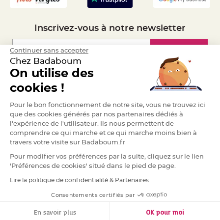
S
u
s
p
e
Inscrivez-vous à notre newsletter
n
s
i
Inscription
Continuer sans accepter
o
n
Chez Badaboum
b
o
On utilise des
u
l
Espace Pro
cookies !
e
p
a
Demander un devis
p
Pour le bon fonctionnement de notre site, vous ne trouvez ici
i
que des cookies générés par nos partenaires dédiés à
e
r
l'expérience de l'utilisateur. Ils nous permettent de
comprendre ce qui marche et ce qui marche moins bien à
T
travers votre visite sur Badaboum.fr
a
p
i
Pour modifier vos préférences par la suite, cliquez sur le lien
s
'Préférences de cookies' situé dans le pied de page.
d
e
s
Lire la politique de confidentialité & Partenaires
RGPD
a
l
Consentements certifiés par
l
e
e
En savoir plus
OK pour moi
t
T