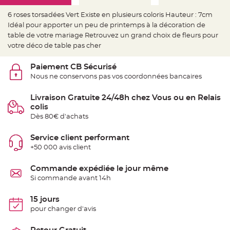
e
d
e
6 roses torsadées Vert Existe en plusieurs coloris Hauteur : 7cm
c
Idéal pour apporter un peu de printemps à la décoration de
h
a
table de votre mariage Retrouvez un grand choix de fleurs pour
i
s
votre déco de table pas cher
e
m
a
Paiement CB Sécurisé
r
i
Nous ne conservons pas vos coordonnées bancaires
a
g
e
Livraison Gratuite 24/48h chez Vous ou en Relais
colis
L
Dès 80€ d'achats
a
n
t
e
Service client performant
r
+50 000 avis client
n
e
v
o
Commande expédiée le jour même
l
Si commande avant 14h
a
n
t
e
15 jours
e
pour changer d'avis
t
f
l
o