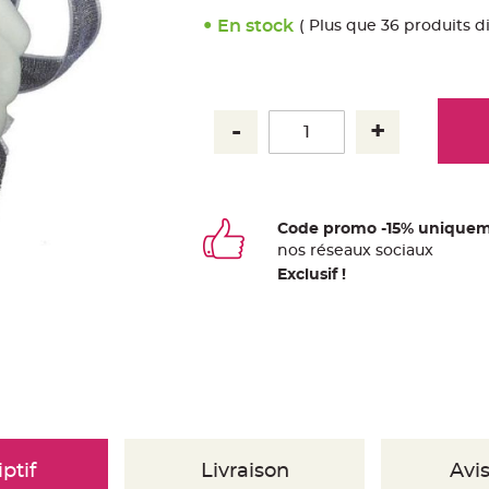
En stock
( Plus que 36 produits d
Code promo -15% uniquem
nos
ré
seaux
sociaux
Exclusif !
ptif
Livraison
Avis