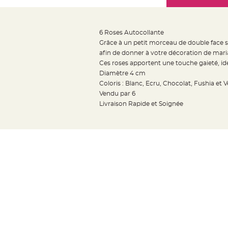
Mariage
the
Décoration
images
table
gallery
6 Roses Autocollante
mariage
Grâce à un petit morceau de double face sit
Bougeoirs
afin de donner à votre décoration de mari
et
Ces roses apportent une touche gaieté, id
Diamètre 4 cm
Photophores
Coloris : Blanc, Ecru, Chocolat, Fushia et V
Bougie
Vendu par 6
décoration
Livraison Rapide et Soignée
Centre
de
table
&
Vase
Mariage
Chemin
de
table
Mariage