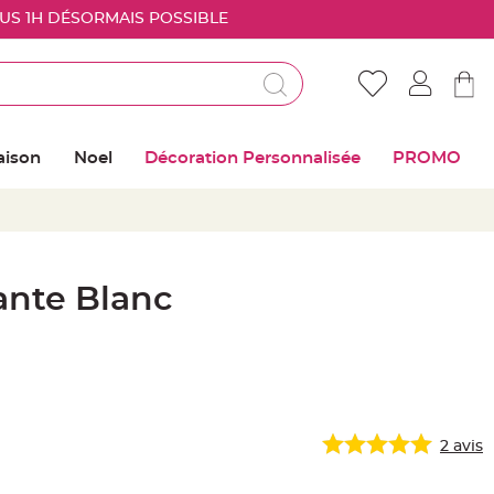
OUS 1H DÉSORMAIS POSSIBLE
Déjà client ?
Connectez vous pour retrouver vos coups de
aison
Noel
Décoration Personnalisée
PROMO
coeur
Me connecter
Mot de passe oublié ?
ante Blanc
Nouveau client ?
Créer mon compte
2
avis