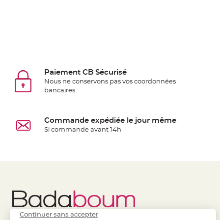
jetable
Chevalet
de
table
Mariage
Colombe,
Paiement CB Sécurisé
Papillon,
Nous ne conservons pas vos coordonnées
Cage
bancaires
oiseau
Confettis
Commande expédiée le jour même
et
Si commande avant 14h
Pétale
de
rose
Déco
Ardoise
Déco
Naturelle
Continuer sans accepter
Mariage