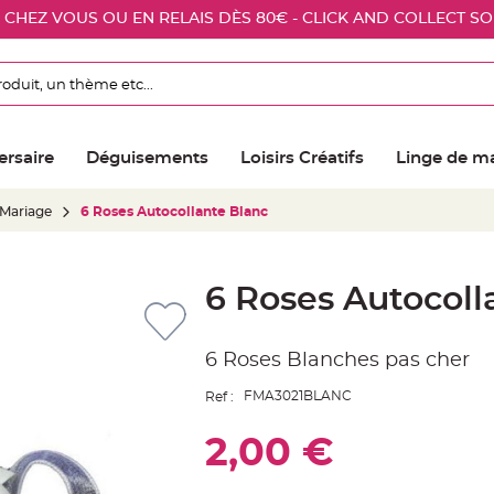
E CHEZ VOUS OU EN RELAIS DÈS 80€ - CLICK AND COLLECT S
ersaire
Déguisements
Loisirs Créatifs
Linge de m
 Mariage
6 Roses Autocollante Blanc
6 Roses Autocoll
6 Roses Blanches pas cher
FMA3021BLANC
Ref :
2,00 €