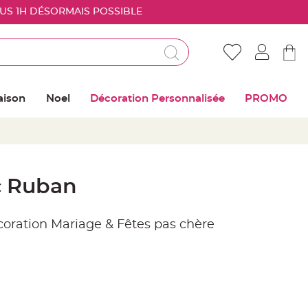
OUS 1H DÉSORMAIS POSSIBLE
Déjà client ?
Connectez vous pour retrouver vos coups de
aison
Noel
Décoration Personnalisée
PROMO
coeur
Me connecter
Mot de passe oublié ?
c Ruban
Nouveau client ?
écoration Mariage & Fêtes pas chère
Créer mon compte