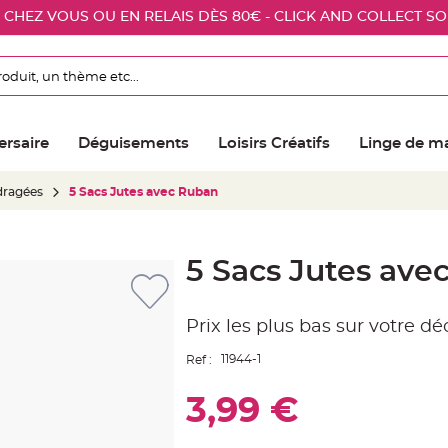
E CHEZ VOUS OU EN RELAIS DÈS 80€ - CLICK AND COLLECT S
ersaire
Déguisements
Loisirs Créatifs
Linge de m
 dragées
5 Sacs Jutes avec Ruban
5 Sacs Jutes ave
Prix les plus bas sur votre d
11944-1
Ref :
3,99 €