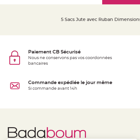
Mariage
the
Décoration
images
table
gallery
5 Sacs Jute avec Ruban Dimensions 
mariage
Bougeoirs
et
Photophores
Paiement CB Sécurisé
Bougie
Nous ne conservons pas vos coordonnées
décoration
bancaires
Centre
de
Commande expédiée le jour même
table
Si commande avant 14h
&
Vase
Mariage
Chemin
de
table
Mariage