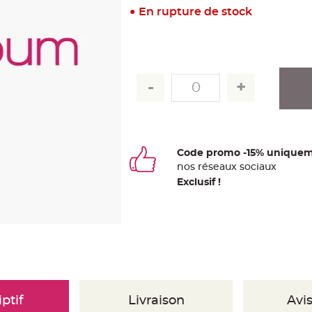
En rupture de stock
Code promo -15% uniquem
nos
ré
seaux
sociaux
Exclusif !
ptif
Livraison
Avis