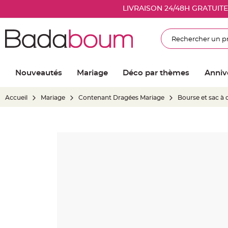
Nouveautés
LIVRAISON 24/48H GRATUIT
Mariage
Décoration
Rechercher
salle
mariage
Article
Nouveautés
Mariage
Déco par thèmes
Anniv
Lumineux
Ballon
Accueil
Mariage
Contenant Dragées Mariage
Bourse et sac à
mariage
&
Hélium
Skip
Banderole
to
et
the
guirlande
end
mariage
of
Housse
the
de
images
chaise
gallery
mariage