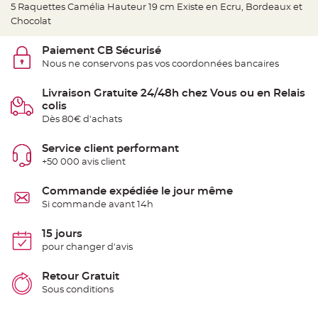
e
5 Raquettes Camélia Hauteur 19 cm Existe en Ecru, Bordeaux et
d
e
Chocolat
c
h
a
Paiement CB Sécurisé
i
s
Nous ne conservons pas vos coordonnées bancaires
e
m
a
Livraison Gratuite 24/48h chez Vous ou en Relais
r
i
colis
a
Dès 80€ d'achats
g
e
Service client performant
L
a
+50 000 avis client
n
t
e
Commande expédiée le jour même
r
n
Si commande avant 14h
e
v
o
15 jours
l
a
pour changer d'avis
n
t
e
Retour Gratuit
e
t
Sous conditions
f
l
o