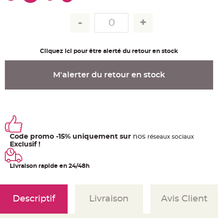
u
m
B
a
n
d
e
Cliquez ici pour être alerté du retour en stock
r
o
l
e
M'alerter du retour en stock
e
t
g
u
i
r
l
a
n
d
e
Code promo -15% uniquement sur
nos
ré
seaux
sociaux
m
Exclusif !
a
r
i
a
Livraison rapide en 24/48h
g
e
H
o
Descriptif
Livraison
Avis Client
u
s
s