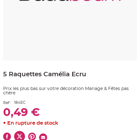
e
A
r
t
i
c
l
e
L
u
m
i
n
e
u
Skip
x
to
5 Raquettes Camélia Ecru
the
B
a
beginning
l
of
l
Prix les plus bas sur votre décoration Mariage & Fêtes pas
o
the
n
chère
images
m
a
gallery
184EC
Ref :
r
i
0,49 €
a
g
e
&
En rupture de stock
H
é
l
i