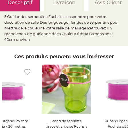
e
Descriptif
Livraison
Avis Client
d
e
c
h
5 Guirlandes serpentins Fuchsia a suspendre pour votre
a
i
décoration de salle Des longues guirlandes de serpentins pour
s
mettre de la couleur à votre salle de mariage Retrouvez un
e
m
grand choix de guirlande déco Couleur fuhsia Dimensions :
a
r
60cm environ
i
a
g
e
Ces produits peuvent vous intéresser
L
a
n
t
e
r
n
e
v
o
l
a
n
t
e
e
t
f
 Organdi 25 mm
Rond de serviette
Ruban Organ
l
sia x 20 mètres
bracelet ardoise Fuchsia
Fuchsia x 
o