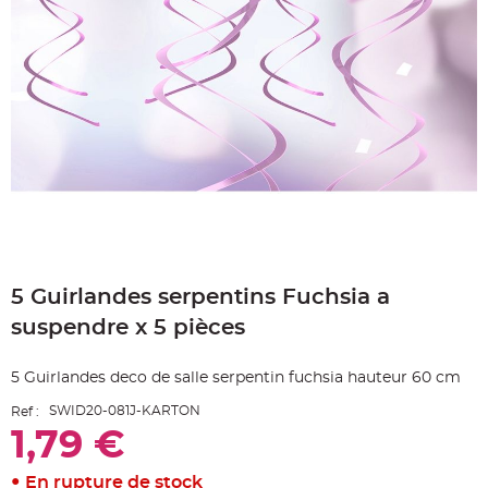
e
A
r
t
i
c
l
e
L
u
m
i
n
e
u
x
B
Skip
a
to
l
5 Guirlandes serpentins Fuchsia a
the
l
o
beginning
n
suspendre x 5 pièces
of
m
a
the
r
images
i
5 Guirlandes deco de salle serpentin fuchsia hauteur 60 cm
gallery
a
g
SWID20-081J-KARTON
Ref :
e
&
1,79 €
H
é
l
i
En rupture de stock