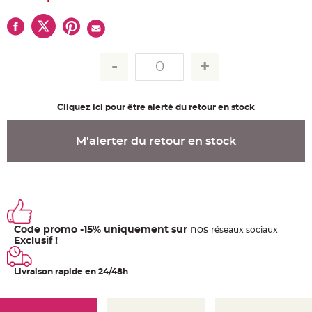
u
m
B
a
n
d
e
r
o
l
e
Cliquez ici pour être alerté du retour en stock
e
t
g
u
M'alerter du retour en stock
i
r
l
a
n
d
e
m
a
r
i
Code promo -15% uniquement sur
nos
ré
seaux
sociaux
a
Exclusif !
g
e
Livraison rapide en 24/48h
H
o
u
s
s