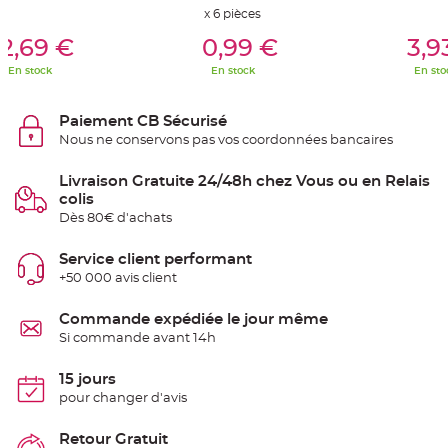
t
x 6 pièces
t
er Au Panier
Ajouter Au Panier
Ajouter A
a
2,69 €
0,99 €
3,9
n
t
e
En stock
En stock
En sto
N
o
Paiement CB Sécurisé
e
u
Nous ne conservons pas vos coordonnées bancaires
d
h
o
Livraison Gratuite 24/48h chez Vous ou en Relais
u
s
colis
s
Dès 80€ d'achats
e
d
e
c
Service client performant
h
+50 000 avis client
a
i
s
e
Commande expédiée le jour même
d
Si commande avant 14h
e
M
a
r
15 jours
i
pour changer d'avis
a
g
e
Retour Gratuit