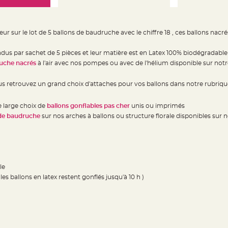
r sur le lot de 5 ballons de baudruche avec le chiffre 18 , ces ballons nacré
dus par sachet de 5 pièces et leur matière est en Latex 100% biodégradable
uche nacrés
à l'air avec nos pompes ou avec de l'hélium disponible sur notre
ous retrouvez un grand choix d'attaches pour vos ballons dans notre rubriq
e large choix de
ballons gonflables pas cher
unis ou imprimés
 de baudruche
sur nos arches à ballons ou structure florale disponibles sur 
le
m les ballons en latex restent gonflés jusqu'à 10 h )