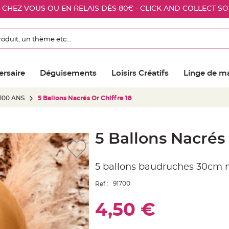
E CHEZ VOUS OU EN RELAIS DÈS 80€ - CLICK AND COLLECT S
ersaire
Déguisements
Loisirs Créatifs
Linge de m
 100 ANS
5 Ballons Nacrés Or Chiffre 18
5 Ballons Nacrés 
5 ballons baudruches 30cm mé
91700
Ref :
4,50 €