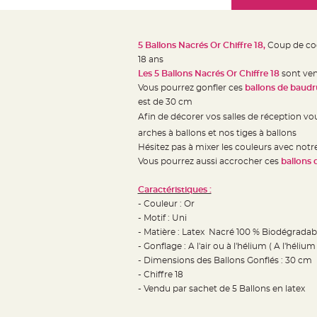
Mariage
the
Décoration
images
table
gallery
5 Ballons Nacrés Or Chiffre 18,
Coup de coeu
mariage
18 ans
Bougeoirs
Les 5 Ballons Nacrés Or Chiffre 18
sont ven
et
Vous pourrez gonfler ces
ballons de baudr
est de 30 cm
Photophores
Afin de décorer vos salles de réception v
Bougie
arches à ballons et nos tiges à ballons
décoration
Hésitez pas à mixer les couleurs avec notr
Centre
Vous pourrez aussi accrocher ces
ballons
de
table
Caractéristiques :
- Couleur : Or
&
- Motif : Uni
Vase
- Matière : Latex Nacré 100 % Biodégradab
Mariage
- Gonflage : A l'air ou à l'hélium ( A l'héliu
Chemin
- Dimensions des Ballons Gonflés : 30 cm
de
- Chiffre 18
- Vendu par sachet de 5 Ballons en latex
table
Mariage