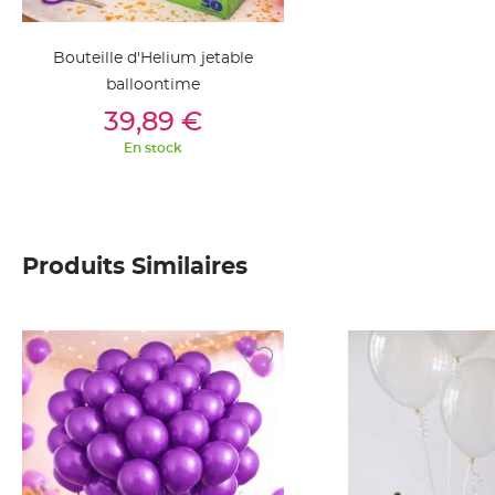
Deco
Paillette
Bouteille d'Helium jetable
et
balloontime
Strass
Ajouter Au Panier
39,89 €
Déco
En stock
Plume
Mariage
Fleurs
décoratives
Mariage
Produits Similaires
Marque
place
et
porte
nom
Menu,
Carte
d'Invitation