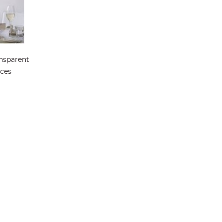
ansparent
èces
ier