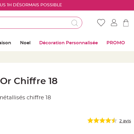
OUS 1H DÉSORMAIS POSSIBLE
Déjà client ?
Connectez vous pour retrouver vos coups de
aison
Noel
Décoration Personnalisée
PROMO
coeur
Me connecter
Mot de passe oublié ?
Or Chiffre 18
Nouveau client ?
tallisés chiffre 18
Créer mon compte
2
avis