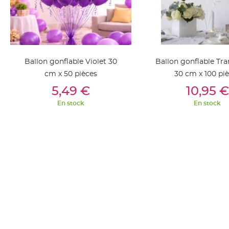
Pics
pour
Déco
Gateau
Rond
Ballon gonflable Violet 30
Ballon gonflable Tr
de
cm x 50 pièces
30 cm x 100 pi
serviette
Ajouter Au Panier
Ajouter Au Pan
table
5,49 €
10,95 €
de
En stock
En stock
mariage
Contenant
Dragées
Mariage
Boite
à
dragées
Bourse
et
sac