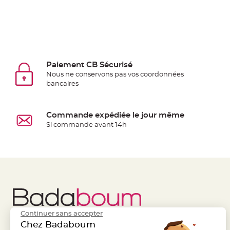
à
dragées
Contenant
Dragées
Plastique
Paiement CB Sécurisé
Transparent
Nous ne conservons pas vos coordonnées
Contenant
bancaires
à
dragées
Commande expédiée le jour même
en
Si commande avant 14h
tulle
Contenant
à
dragées
en
verre
Contenant
Continuer sans accepter
à
Chez Badaboum
dragées