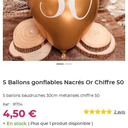
e
A
r
t
i
c
l
e
L
u
m
i
n
e
u
x
B
a
Skip
l
to
l
o
5 Ballons gonflables Nacrés Or Chiffre 50
the
n
beginning
m
a
of
r
5 ballons baudruches 30cm métallisés chiffre 50
the
i
images
a
91704
Ref :
g
gallery
e
4,50 €
&
2
avis
H
é
l
En stock
( Plus que 1 produit disponible )
i