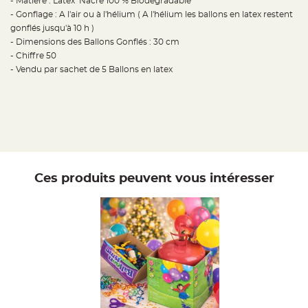
- Matière : Latex Nacré 100 % Biodégradable
t
t
- Gonflage : A l'air ou à l'hélium ( A l'hélium les ballons en latex restent
a
gonflés jusqu'à 10 h )
n
t
- Dimensions des Ballons Gonflés : 30 cm
e
- Chiffre 50
N
- Vendu par sachet de 5 Ballons en latex
o
e
u
d
h
o
u
s
s
e
d
e
c
Ces produits peuvent vous intéresser
h
a
i
s
e
d
e
M
a
r
i
a
g
e