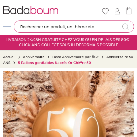
Nouveautés
Mariage
D
Re
é
c
LIVRAISON 24/48H GRATUITE CHEZ VOUS OU EN RELAIS DÈS 80€ -
o
CLICK AND COLLECT SOUS 1H DÉSORMAIS POSSIBLE
r
a
Accueil
Anniversaire
Deco Anniversaire par ÂGE
Anniversaire 50
t
ANS
5 Ballons gonflables Nacrés Or Chiffre 50
i
o
Skip
n
to
s
the
a
end
l
of
l
the
e
images
m
gallery
a
r
i
a
g