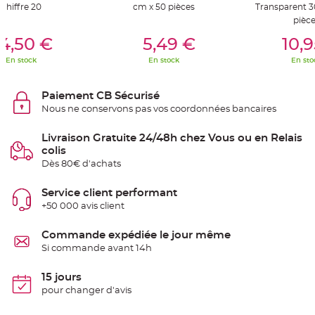
Chiffre 20
cm x 50 pièces
Transparent 3
e
n
pièc
t
er Au Panier
Ajouter Au Panier
Ajouter A
u
4,50 €
5,49 €
10,
r
e
M
En stock
En stock
En sto
a
r
i
a
Paiement CB Sécurisé
g
Nous ne conservons pas vos coordonnées bancaires
e
D
Livraison Gratuite 24/48h chez Vous ou en Relais
é
colis
c
Dès 80€ d'achats
o
r
Service client performant
a
t
+50 000 avis client
i
o
Commande expédiée le jour même
n
Si commande avant 14h
t
a
15 jours
b
l
pour changer d'avis
e
m