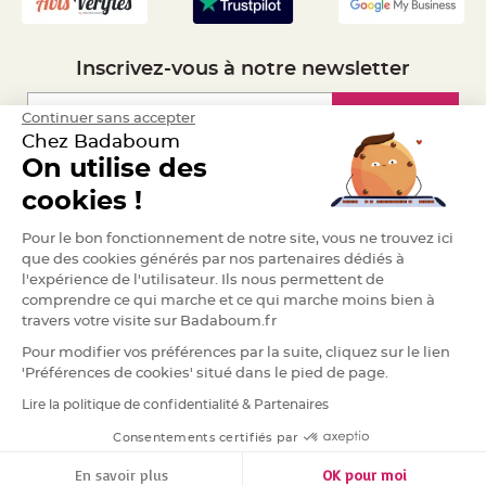
g
i
e
d
é
Inscrivez-vous à notre newsletter
c
o
r
a
Inscription
Continuer sans accepter
t
i
Chez Badaboum
o
n
On utilise des
Espace Pro
cookies !
C
e
n
Demander un devis
t
Pour le bon fonctionnement de notre site, vous ne trouvez ici
r
que des cookies générés par nos partenaires dédiés à
e
d
l'expérience de l'utilisateur. Ils nous permettent de
e
comprendre ce qui marche et ce qui marche moins bien à
t
a
travers votre visite sur Badaboum.fr
b
l
Pour modifier vos préférences par la suite, cliquez sur le lien
e
&
'Préférences de cookies' situé dans le pied de page.
V
a
Lire la politique de confidentialité & Partenaires
s
RGPD
e
M
Consentements certifiés par
a
r
i
En savoir plus
OK pour moi
a