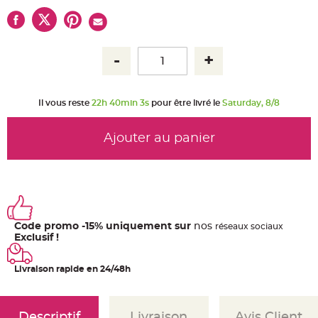
u
m
B
a
n
d
e
r
o
l
e
Il vous reste
22h 40min 3s
pour être livré le
Saturday, 8/8
e
t
g
u
Ajouter au panier
i
r
l
a
n
d
e
m
a
r
Code promo -15% uniquement sur
nos
ré
seaux
sociaux
i
Exclusif !
a
g
e
Livraison rapide en 24/48h
H
o
u
s
s
Descriptif
Livraison
Avis Client