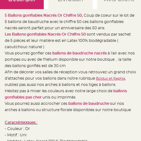
e
d
e
c
5 Ballons gonflables Nacrés Or Chiffre 50,
Coup de coeur sur le lot de
h
a
5 ballons de baudruche avec le chiffre 50 ces ballons gonflables
i
s
nacrés seront parfait pour un anniversaire des 50 ans
e
Les Ballons gonflables Nacrés Or Chiffre 50
sont vendus par sachet
m
a
de 5 pièces et leur matière est en Latex 100% biodégradable (
r
i
caoutchouc naturel )
a
Vous pourrez gonfler ces
ballons de baudruche nacrés
à l'air avec nos
g
e
pompes ou avec de l'hélium disponible sur notre boutique , la taille
des ballons gonflés est de 30 cm
L
a
Afin de décorer vos salles de réception vous retrouvez un grand choix
n
d'attaches pour vos ballons dans notre rubrique
,
Bolduc et Raphia
t
e
oubliez pas aussi nos arches à ballons et nos tiges à ballons
r
n
Hésitez pas à mixer les couleurs avec notre large choix de
ballons
e
gonflables pas cher
unis ou imprimés
v
o
Vous pourrez aussi accrocher ces
ballons de baudruche
sur nos
l
a
arches à ballons ou structure florale disponibles sur notre boutique
n
t
e
Caractéristiques :
e
t
- Couleur : Or
f
- Motif : Uni
l
o