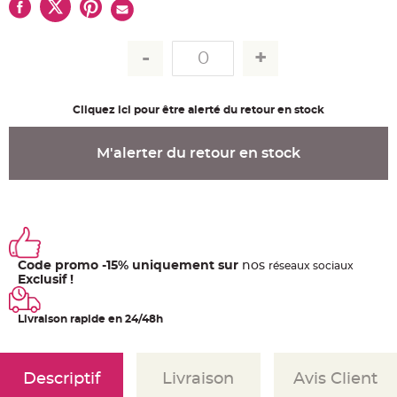
u
m
B
a
n
d
e
r
o
Cliquez ici pour être alerté du retour en stock
l
e
e
t
M'alerter du retour en stock
g
u
i
r
l
a
n
d
e
m
Code promo -15% uniquement sur
nos
a
ré
seaux
sociaux
r
Exclusif !
i
a
g
e
Livraison rapide en 24/48h
H
o
u
Descriptif
Livraison
Avis Client
s
s