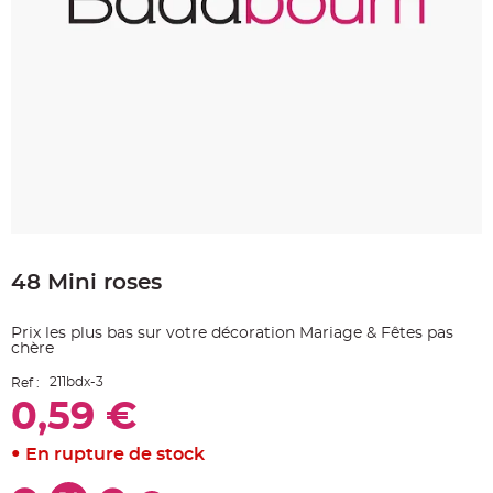
e
A
r
t
i
c
l
e
L
u
m
i
n
e
u
x
Skip
B
to
a
48 Mini roses
the
l
beginning
l
o
of
n
Prix les plus bas sur votre décoration Mariage & Fêtes pas
the
m
chère
a
images
r
gallery
i
211bdx-3
Ref :
a
g
0,59 €
e
&
H
En rupture de stock
é
l
i