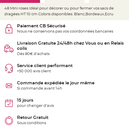
e
d
e
48 Mini roses Idéal pour décorer ou pour fermer vos sacs de
c
dragées HT 10 cm Coloris disponibles: Blanc,Bordeaux,Ecru
h
a
i
s
Paiement CB Sécurisé
e
Nous ne conservons pas vos coordonnées bancaires
m
a
r
i
Livraison Gratuite 24/48h chez Vous ou en Relais
a
colis
g
e
Dès 80€ d'achats
L
Service client performant
a
n
+50 000 avis client
t
e
r
Commande expédiée le jour même
n
e
Si commande avant 14h
v
o
l
15 jours
a
n
pour changer d'avis
t
e
e
Retour Gratuit
t
f
Sous conditions
l
o