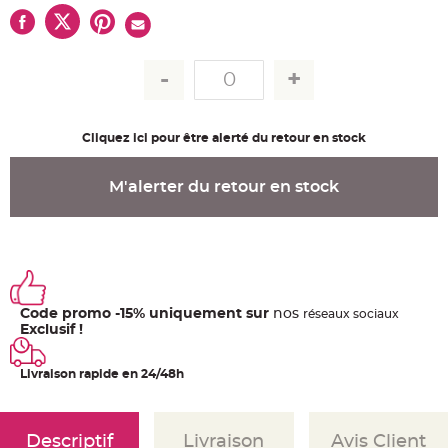
u
m
B
a
n
d
e
r
o
l
Cliquez ici pour être alerté du retour en stock
e
e
t
g
M'alerter du retour en stock
u
i
r
l
a
n
d
e
m
a
r
Code promo -15% uniquement sur
nos
ré
seaux
sociaux
i
Exclusif !
a
g
e
Livraison rapide en 24/48h
H
o
u
s
Descriptif
Livraison
Avis Client
s