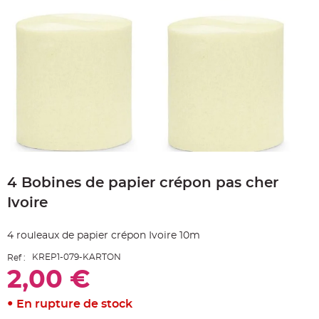
e
A
r
t
i
c
l
e
L
u
m
i
n
e
u
x
Skip
B
to
a
4 Bobines de papier crépon pas cher
the
l
beginning
l
Ivoire
o
of
n
the
m
a
images
4 rouleaux de papier crépon Ivoire 10m
r
gallery
i
a
KREP1-079-KARTON
Ref :
g
e
2,00 €
&
H
é
En rupture de stock
l
i