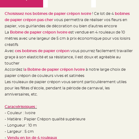
e
d
e
c
Choisissez nos bobines de papier crépon ivoire
! Ce lot de 4
bobines
h
a
de papier crépon pas cher
vous permettra de réaliser vos fleurs en
i
papier, vos guirlandes de décoration ou bien d'autres encore
s
e
La
Bobine de papier crépon Ivoire e
st vendue en 4 rouleaux de 10
m
a
mètres avec une largeur de 5 cm à prix économique pour vos loisirs
r
créatifs
i
a
Avec
ces bobines de papier crépon
vous pourrez facilement travailler
g
e
graçe à son elasticité et sa résistance, il est doux et agrèable au
toucher
L
Accordez l
a Bobine de papier crépon Ivoire
à notre large choix de
a
n
papier crépon de couleurs vives et satinées
t
e
Les rouleaux de papier crépon vous seront particulièrement utiles
r
pour les fêtes d’école, pendant la période de carnaval, les
n
e
anniversaires, etc.
v
o
l
Caractéristiques :
a
n
- Couleur : Ivoire
t
e
- Matière : Papier Crépon qualité supérieure
e
- Longueur : 10 m
t
f
- Largeur : 5 cm
l
o
-
Vendu en lot de 4 rouleaux