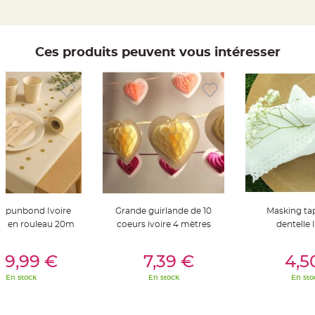
t
t
a
n
t
e
Ces produits peuvent vous intéresser
N
o
e
u
d
h
o
u
s
s
e
d
e
c
h
a
i
spunbond Ivoire
Grande guirlande de 10
Masking ta
s
e
sé en rouleau 20m
coeurs ivoire 4 mètres
dentelle 
d
e
M
er Au Panier
Ajouter Au Panier
Ajouter A
a
29,99 €
7,39 €
4,5
r
i
En stock
En stock
En sto
a
g
e