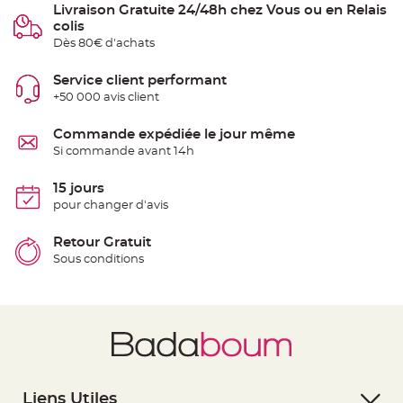
Livraison Gratuite 24/48h chez Vous ou en Relais
e
n
colis
t
u
Dès 80€ d'achats
r
e
M
Service client performant
a
r
+50 000 avis client
i
a
g
Commande expédiée le jour même
e
Si commande avant 14h
D
é
15 jours
c
pour changer d'avis
o
r
Retour Gratuit
a
Sous conditions
t
i
o
n
t
a
b
l
e
Liens Utiles
m