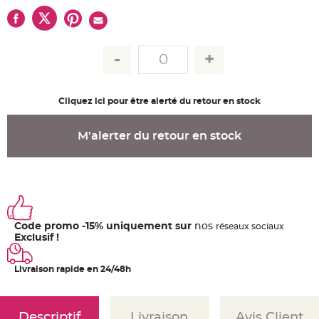
u
m
B
a
n
d
e
r
o
l
Cliquez ici pour être alerté du retour en stock
e
e
t
g
M'alerter du retour en stock
u
i
r
l
a
n
d
e
m
a
r
Code promo -15% uniquement sur
nos
ré
seaux
sociaux
i
Exclusif !
a
g
e
Livraison rapide en 24/48h
H
o
u
s
s
Descriptif
Livraison
Avis Client