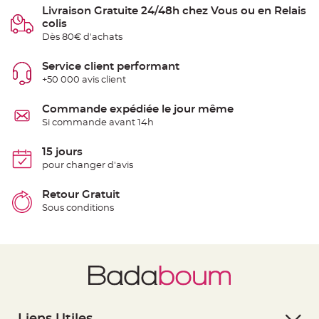
e
Livraison Gratuite 24/48h chez Vous ou en Relais
n
colis
t
u
Dès 80€ d'achats
r
e
M
Service client performant
a
r
+50 000 avis client
i
a
g
Commande expédiée le jour même
e
Si commande avant 14h
D
é
15 jours
c
pour changer d'avis
o
r
Retour Gratuit
a
t
Sous conditions
i
o
n
t
a
b
l
e
m