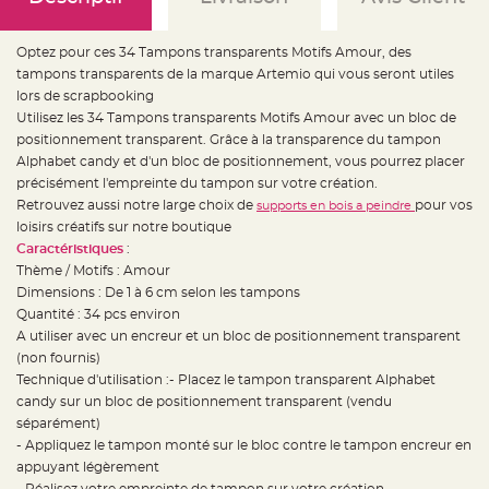
e
d
e
c
Optez pour ces 34 Tampons transparents Motifs Amour, des
h
a
tampons transparents de la marque Artemio qui vous seront utiles
i
s
lors de scrapbooking
e
Utilisez les 34 Tampons transparents Motifs Amour avec un bloc de
m
a
positionnement transparent. Grâce à la transparence du tampon
r
i
Alphabet candy et d'un bloc de positionnement, vous pourrez placer
a
précisément l'empreinte du tampon sur votre création.
g
e
Retrouvez aussi notre large choix de
pour vos
supports en bois a peindre
loisirs créatifs sur notre boutique
L
a
Caractéristiques
:
n
Thème / Motifs : Amour
t
e
Dimensions : De 1 à 6 cm selon les tampons
r
n
Quantité : 34 pcs environ
e
A utiliser avec un encreur et un bloc de positionnement transparent
v
o
(non fournis)
l
a
Technique d'utilisation :- Placez le tampon transparent Alphabet
n
candy sur un bloc de positionnement transparent (vendu
t
e
séparément)
e
t
- Appliquez le tampon monté sur le bloc contre le tampon encreur en
f
appuyant légèrement
l
o
- Réalisez votre empreinte de tampon sur votre création