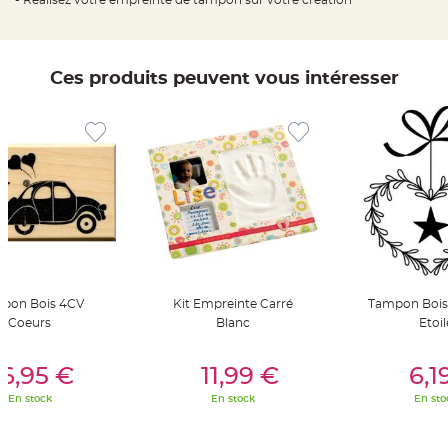
t
t
a
n
t
e
Ces produits peuvent vous intéresser
N
o
e
u
d
h
o
u
s
s
e
d
e
c
h
a
i
s
pon Bois 4CV
Kit Empreinte Carré
Tampon Bois
e
Coeurs
Blanc
Etoil
d
e
M
er Au Panier
Ajouter Au Panier
Ajouter A
a
6,95 €
11,99 €
6,1
r
i
a
En stock
En stock
En sto
g
e