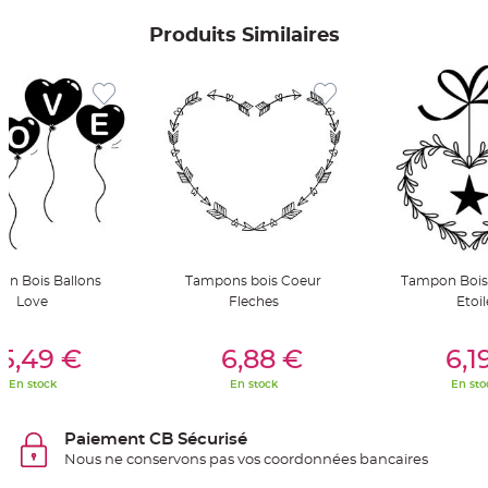
S
u
Produits Similaires
s
p
e
n
s
i
o
n
b
o
u
l
e
p
a
p
i
e
r
n Bois Ballons
Tampons bois Coeur
Tampon Bois
Love
Fleches
Etoil
T
a
p
er Au Panier
Ajouter Au Panier
Ajouter A
i
5,49 €
6,88 €
6,1
s
d
e
En stock
En stock
En sto
s
a
l
l
Paiement CB Sécurisé
e
Nous ne conservons pas vos coordonnées bancaires
e
t
T