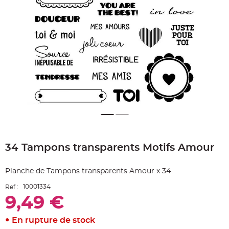
e
A
r
t
i
c
l
e
L
u
m
i
n
e
u
x
B
a
Skip
l
to
l
o
34 Tampons transparents Motifs Amour
the
n
beginning
m
a
of
r
Planche de Tampons transparents Amour x 34
the
i
images
a
10001334
Ref :
g
gallery
e
9,49 €
&
H
é
l
En rupture de stock
i