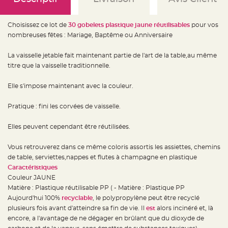
e
d
e
c
Choisissez ce lot de
30 gobelets plastique jaune réutilisables
pour vos
h
a
nombreuses fêtes : Mariage, Baptême ou Anniversaire
i
s
e
La vaisselle jetable fait maintenant partie de l'art de la table,au même
m
a
titre que la vaisselle traditionnelle.
r
i
a
Elle s'impose maintenant avec la couleur.
g
e
Pratique : fini les corvées de vaisselle.
L
a
n
Elles peuvent cependant être réutilisées.
t
e
r
n
Vous retrouverez dans ce même coloris assortis les assiettes, chemins
e
de table, serviettes,nappes et flutes à champagne en plastique
v
o
Caractéristiques
l
a
Couleur JAUNE
n
Matière : Plastique réutilisable PP ( - Matière : Plastique PP
t
e
Aujourd'hui 100%
recyclable
, le polypropylène peut être recyclé
e
t
plusieurs fois avant d'atteindre sa fin de vie. Il
est
alors incinéré et, là
f
encore, a l'avantage de ne dégager en brûlant que du dioxyde de
l
o