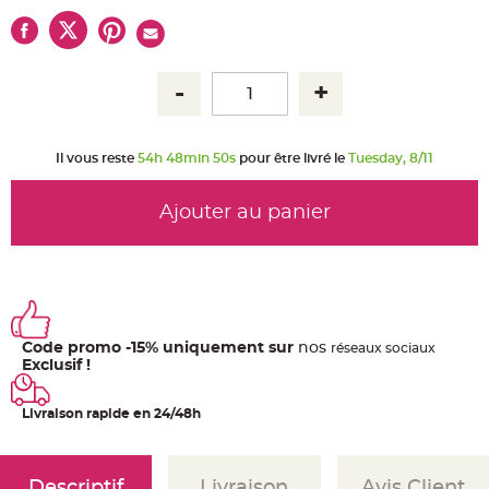
u
m
B
a
n
d
e
r
o
l
e
Il vous reste
54h 48min 49s
pour être livré le
Tuesday, 8/11
e
t
g
u
Ajouter au panier
i
r
l
a
n
d
e
m
a
r
Code promo -15% uniquement sur
nos
ré
seaux
sociaux
i
Exclusif !
a
g
e
Livraison rapide en 24/48h
H
o
u
s
s
Descriptif
Livraison
Avis Client