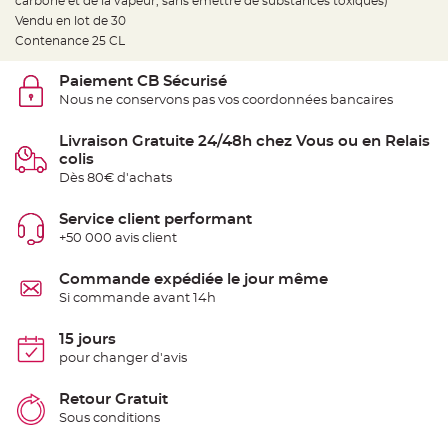
carbone et de la vapeur, sans émettre de substances toxiques
)
t
t
Vendu en lot de 30
a
Contenance 25 CL
n
t
e
Paiement CB Sécurisé
N
Nous ne conservons pas vos coordonnées bancaires
o
e
u
Livraison Gratuite 24/48h chez Vous ou en Relais
d
colis
h
o
Dès 80€ d'achats
u
s
s
Service client performant
e
d
+50 000 avis client
e
c
h
Commande expédiée le jour même
a
i
Si commande avant 14h
s
e
d
15 jours
e
M
pour changer d'avis
a
r
i
Retour Gratuit
a
g
Sous conditions
e