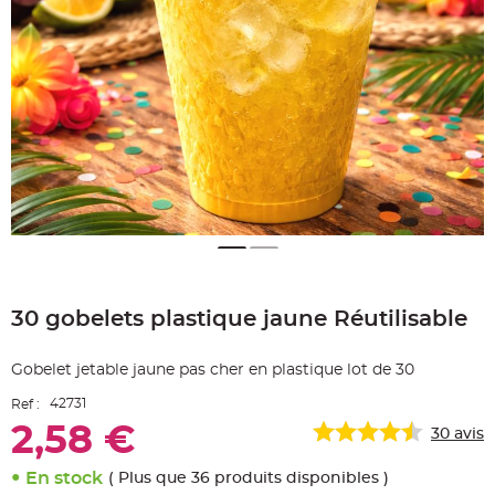
e
A
r
t
i
c
l
e
L
u
m
i
n
e
u
x
B
a
Skip
l
to
l
o
30 gobelets plastique jaune Réutilisable
the
n
beginning
m
a
of
r
Gobelet jetable jaune pas cher en plastique lot de 30
the
i
images
a
42731
Ref :
g
gallery
e
2,58 €
&
30
avis
H
é
l
En stock
( Plus que 36 produits disponibles )
i