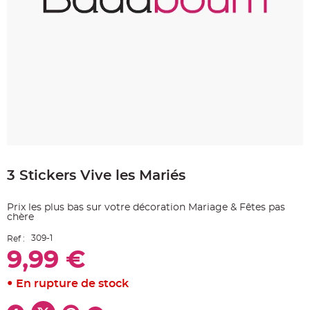
e
A
r
t
i
c
l
e
L
u
m
i
n
e
u
x
Skip
to
B
a
3 Stickers Vive les Mariés
the
l
beginning
l
o
of
n
Prix les plus bas sur votre décoration Mariage & Fêtes pas
the
m
chère
images
a
r
gallery
i
309-1
Ref :
a
9,99 €
g
e
&
H
En rupture de stock
é
l
i