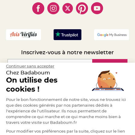
- Obtenez des Remises
S
u
- Marques
- Plan du site
- Livraison Rapide 24h
s
p
- Mandat Administratif
e
n
- Recrutement
s
i
o
n
b
o
u
l
Inscrivez-vous à notre newsletter
e
p
a
p
Inscription
Continuer sans accepter
i
e
Chez Badaboum
r
On utilise des
T
Espace Pro
cookies !
a
p
i
Demander un devis
s
Pour le bon fonctionnement de notre site, vous ne trouvez ici
d
que des cookies générés par nos partenaires dédiés à
e
s
l'expérience de l'utilisateur. Ils nous permettent de
a
l
comprendre ce qui marche et ce qui marche moins bien à
l
travers votre visite sur Badaboum.fr
e
e
t
Pour modifier vos préférences par la suite, cliquez sur le lien
T