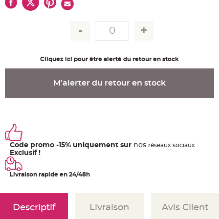
u
m
B
a
n
d
e
r
o
Cliquez ici pour être alerté du retour en stock
l
e
e
t
M'alerter du retour en stock
g
u
i
r
l
a
n
d
e
m
Code promo -15% uniquement sur
nos
ré
seaux
sociaux
a
r
Exclusif !
i
a
g
Livraison rapide en 24/48h
e
H
o
u
Descriptif
Livraison
Avis Client
s
s