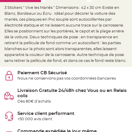
e
d
3 Stickers " Vive les Mariés " Dimensions : 42 x 30 cm Existe en
e
c
Blanc, Bordeaux ou Écru . Idéal pour décorer la voiture des
h
a
mariés, ces plaques en Pvc souple sont autocollantes par
i
électricité statique et ne laissent aucune trace sur la carrosserie.
s
e
Elles se positionnent sur les portières, le capot et la plage arrière
m
a
de la voiture. Deux techniques de pose : en transparence en
r
retirant la pellicule de fond comme un autocollant : les parties
i
a
blanches sur la photo sont alors transparentes, elles laissent
g
e
apparaitre la couleur de la carrosserie. Autre technique de pose
sans retirer la pellicule de fond, et dans ce cas le fond reste blanc.
L
a
n
Paiement CB Sécurisé
t
e
Nous ne conservons pas vos coordonnées bancaires
r
n
e
Livraison Gratuite 24/48h chez Vous ou en Relais
v
o
colis
l
Dès 80€ d'achats
a
n
t
e
Service client performant
e
+50 000 avis client
t
f
l
o
Commande expédiée le jour même