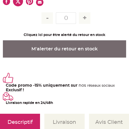
u
m
B
a
n
d
e
r
o
Cliquez ici pour être alerté du retour en stock
l
e
e
t
M'alerter du retour en stock
g
u
i
r
l
a
n
d
e
m
Code promo -15% uniquement sur
nos
ré
seaux
sociaux
a
r
Exclusif !
i
a
g
Livraison rapide en 24/48h
e
H
o
u
Descriptif
Livraison
Avis Client
s
s