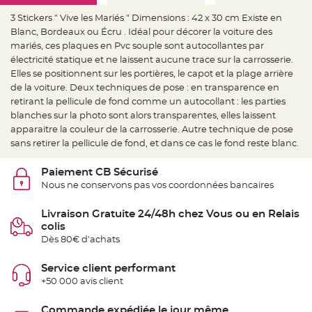
e
d
3 Stickers " Vive les Mariés " Dimensions : 42 x 30 cm Existe en
e
c
Blanc, Bordeaux ou Écru . Idéal pour décorer la voiture des
h
a
mariés, ces plaques en Pvc souple sont autocollantes par
i
électricité statique et ne laissent aucune trace sur la carrosserie.
s
e
Elles se positionnent sur les portières, le capot et la plage arrière
m
a
de la voiture. Deux techniques de pose : en transparence en
r
retirant la pellicule de fond comme un autocollant : les parties
i
a
blanches sur la photo sont alors transparentes, elles laissent
g
e
apparaitre la couleur de la carrosserie. Autre technique de pose
sans retirer la pellicule de fond, et dans ce cas le fond reste blanc.
L
a
n
Paiement CB Sécurisé
t
e
Nous ne conservons pas vos coordonnées bancaires
r
n
e
Livraison Gratuite 24/48h chez Vous ou en Relais
v
o
colis
l
Dès 80€ d'achats
a
n
t
e
Service client performant
e
+50 000 avis client
t
f
l
o
Commande expédiée le jour même