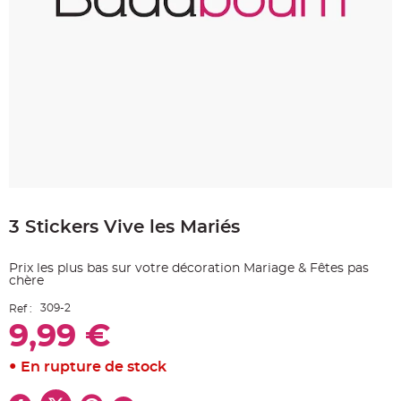
e
A
r
t
i
c
l
e
L
u
m
i
n
e
u
x
Skip
to
B
a
3 Stickers Vive les Mariés
the
l
beginning
l
o
of
n
Prix les plus bas sur votre décoration Mariage & Fêtes pas
the
m
chère
images
a
r
gallery
i
309-2
Ref :
a
9,99 €
g
e
&
H
En rupture de stock
é
l
i