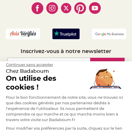
- Obtenez des Remises
S
u
- Marques
- Plan du site
- Livraison Rapide 24h
s
p
- Mandat Administratif
e
n
- Recrutement
s
i
o
n
b
o
u
l
Inscrivez-vous à notre newsletter
e
p
a
p
Inscription
Continuer sans accepter
i
e
Chez Badaboum
r
On utilise des
T
Espace Pro
cookies !
a
p
i
Demander un devis
s
Pour le bon fonctionnement de notre site, vous ne trouvez ici
d
que des cookies générés par nos partenaires dédiés à
e
s
l'expérience de l'utilisateur. Ils nous permettent de
a
l
comprendre ce qui marche et ce qui marche moins bien à
l
travers votre visite sur Badaboum.fr
e
e
t
Pour modifier vos préférences par la suite, cliquez sur le lien
T