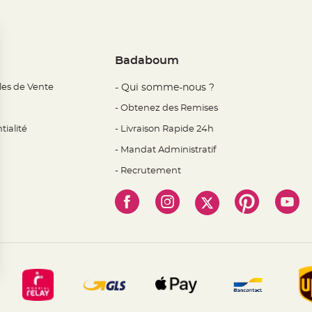
Badaboum
les de Vente
- Qui somme-nous ?
- Obtenez des Remises
tialité
- Livraison Rapide 24h
- Mandat Administratif
- Recrutement
 Options
mètres de confidentialité, en garantissant la conformité avec l