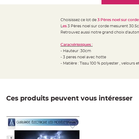
Mariage
the
Décoration
images
table
gallery
Choisissez ce lot de
3 Pères noel sur cord
mariage
L
es
3 Pères noel sur corde mesurent 30.5c
Bougeoirs
Retrouvez aussi notre grand choix d'autom
et
Caractéristiques :
Photophores
- Hauteur :30cm
Bougie
- 3 peres noel avec hotte
décoration
- Matière : Tissu 100 % polyester , velours e
Centre
de
table
&
Ces produits peuvent vous intéresser
Vase
Mariage
Chemin
de
table
Mariage