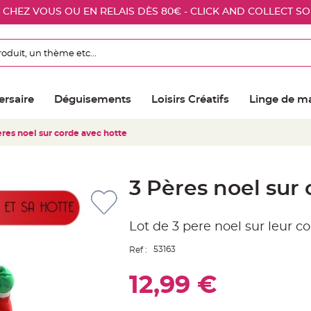
E CHEZ VOUS OU EN RELAIS DÈS 80€ - CLICK AND COLLECT S
ersaire
Déguisements
Loisirs Créatifs
Linge de m
ères noel sur corde avec hotte
3 Pères noel sur
Lot de 3 pere noel sur leur 
53163
Ref :
12,99 €