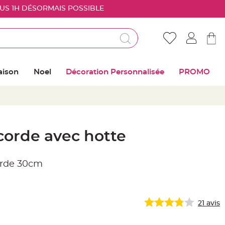
OUS 1H DÉSORMAIS POSSIBLE
Déjà client ?
Connectez vous pour retrouver vos coups de
aison
Noel
Décoration Personnalisée
PROMO
coeur
Me connecter
Mot de passe oublié ?
 corde avec hotte
Nouveau client ?
corde 30cm
Créer mon compte
21
avis