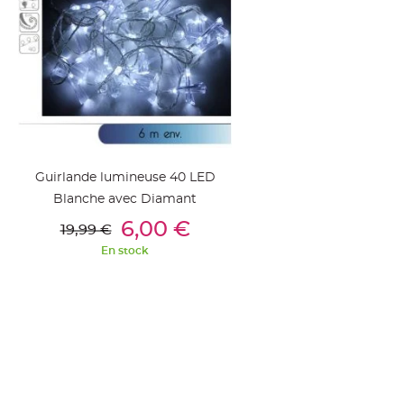
jetable
Chevalet
de
table
Mariage
Colombe,
Papillon,
Cage
Guirlande lumineuse 40 LED
oiseau
Blanche avec Diamant
Confettis
Ajouter Au Panier
6,00 €
et
19,99 €
Pétale
En stock
de
rose
Déco
Ardoise
Déco
Naturelle
Mariage