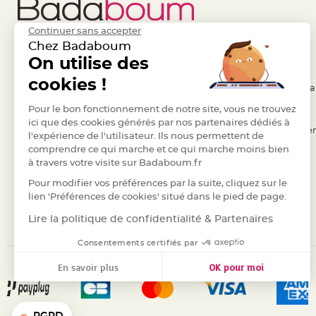
Pics
pour
Continuer sans accepter
Déco
Chez Badaboum
Gateau
Liens Utiles
On utilise des
Legal
Rond
cookies !
de
- Questions / Réponses
- Conditions Généra
serviette
- Nous contacter
Pour le bon fonctionnement de notre site, vous ne trouvez
- RGPD
table
ici que des cookies générés par nos partenaires dédiés à
- Suivre une commande
- Règles de confiden
l'expérience de l'utilisateur. Ils nous permettent de
de
comprendre ce qui marche et ce qui marche moins bien
- Retourner un article
- Cookies
mariage
à travers votre visite sur Badaboum.fr
Contenant
- Paiement Sécurisé
- Plan du site
Pour modifier vos préférences par la suite, cliquez sur le
Dragées
- Paiement en Plusieurs fois
lien 'Préférences de cookies' situé dans le pied de page.
Mariage
- Marques
Lire la politique de confidentialité & Partenaires
Boite
à
Consentements certifiés par
dragées
En savoir plus
OK pour moi
Bourse
Axeptio consent
et
Plateforme de Gestion du Consentement : Personnalisez vos
sac
Notre plateforme vous permet d'adapter et de gérer vos para