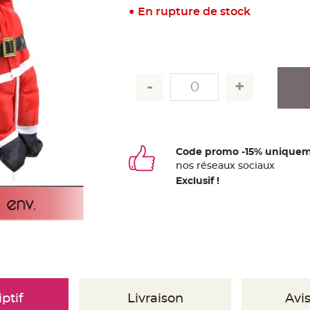
En rupture de stock
Code promo -15% uniquem
nos
ré
seaux
sociaux
Exclusif !
ptif
Livraison
Avis