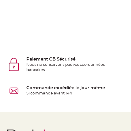
Deco
Paillette
et
Strass
Déco
Plume
Mariage
Fleurs
Paiement CB Sécurisé
décoratives
Nous ne conservons pas vos coordonnées
Mariage
bancaires
Marque
place
Commande expédiée le jour même
et
Si commande avant 14h
porte
nom
Menu,
Carte
d'Invitation