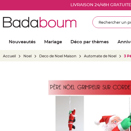
Nouveautés
LIVRAISON 24/48H GRATUIT
Mariage
Décoration
Rechercher
salle
mariage
Article
Nouveautés
Mariage
Déco par thèmes
Anniv
Lumineux
Ballon
Accueil
Noel
Deco de Noel Maison
Automate de Noel
3 P
mariage
&
Hélium
Skip
Banderole
to
et
the
guirlande
end
mariage
of
Housse
the
de
images
chaise
gallery
mariage