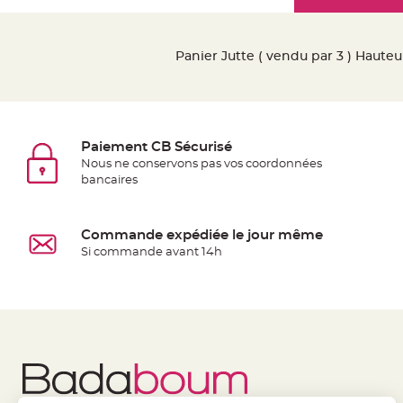
Mariage
the
Décoration
images
table
gallery
Panier Jutte ( vendu par 3 ) Haute
mariage
Bougeoirs
et
Photophores
Paiement CB Sécurisé
Bougie
Nous ne conservons pas vos coordonnées
décoration
bancaires
Centre
de
Commande expédiée le jour même
table
Si commande avant 14h
&
Vase
Mariage
Chemin
de
table
Mariage