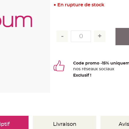
En rupture de stock
Code promo -15% uniquem
nos
ré
seaux
sociaux
Exclusif !
ptif
Livraison
Avis