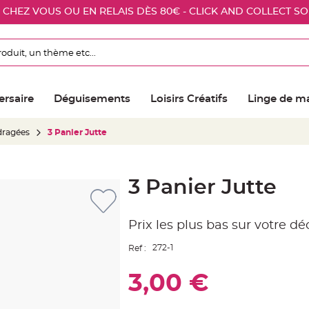
E CHEZ VOUS OU EN RELAIS DÈS 80€ - CLICK AND COLLECT S
ersaire
Déguisements
Loisirs Créatifs
Linge de m
 dragées
3 Panier Jutte
3 Panier Jutte
Prix les plus bas sur votre d
272-1
Ref :
3,00 €