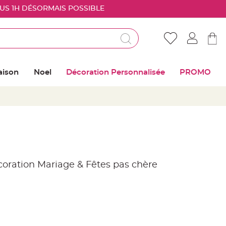
OUS 1H DÉSORMAIS POSSIBLE
Déjà client ?
Connectez vous pour retrouver vos coups de
aison
Noel
Décoration Personnalisée
PROMO
coeur
Me connecter
Mot de passe oublié ?
Nouveau client ?
écoration Mariage & Fêtes pas chère
Créer mon compte