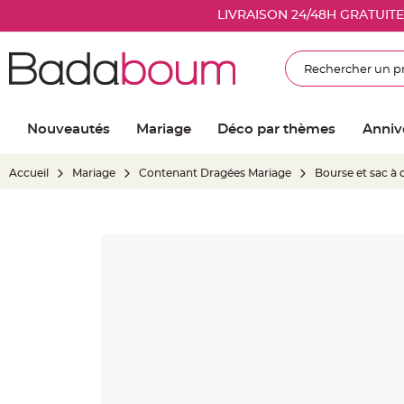
Nouveautés
LIVRAISON 24/48H GRATUIT
Mariage
Décoration
Rechercher
salle
mariage
Article
Nouveautés
Mariage
Déco par thèmes
Anniv
Lumineux
Ballon
Accueil
Mariage
Contenant Dragées Mariage
Bourse et sac à
mariage
&
Hélium
Skip
Banderole
to
et
the
guirlande
end
mariage
of
Housse
the
de
images
chaise
gallery
mariage