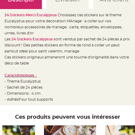
e
d
e
c
24 Stickers Merci Eucalyptus
Choisissez ces stickers sur le theme
h
a
Eucalyptus pour votre decoration MAriage : a coller sur vos
i
s
nombreux accessoires de mariage : carte, etiquettes, enveloppes,
e
urnes, livres d'or
m
a
Les
24 Stickers Eucalyptus
sont vendus par sachet de 24 pièces à prix
r
i
discount ! Des petites stickers en forme de rond a coller un peut
a
partout idéal pour saint valentin, mariage
g
e
Ces stickers originaux ameneront une touche d'originalité dans votre
déco de table
L
a
n
Caractéristiques :
t
e
- Theme Eucalyptus
r
n
- Sachet de 24 pièces
e
- Dimensions : 4 cm
v
o
- Adhésif sur tout supports
l
a
n
t
e
Ces produits peuvent vous intéresser
e
t
f
l
o