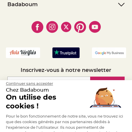
- Retourner un article
e
- RGPD
Badaboum
n
- Paiement Sécurisé
t
- Règles de confidentialité
- Qui somme-nous ?
u
- Paiement en Plusieurs fois
r
- Cookies
- Obtenez des Remises
e
M
- Marques
- Plan du site
- Livraison Rapide 24h
a
r
- Mandat Administratif
i
a
- Recrutement
g
e
D
é
c
Inscrivez-vous à notre newsletter
o
r
a
Inscription
Continuer sans accepter
t
Chez Badaboum
i
o
On utilise des
n
Espace Pro
cookies !
t
a
Demander un devis
b
Pour le bon fonctionnement de notre site, vous ne trouvez ici
l
que des cookies générés par nos partenaires dédiés à
e
l'expérience de l'utilisateur. Ils nous permettent de
m