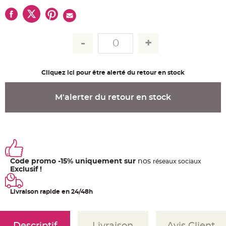
u
m
B
a
n
d
e
r
o
l
e
Cliquez ici pour être alerté du retour en stock
e
t
g
M'alerter du retour en stock
u
i
r
l
a
n
d
e
m
a
r
Code promo -15% uniquement sur
nos
ré
seaux
sociaux
i
Exclusif !
a
g
e
Livraison rapide en 24/48h
H
o
u
s
s
Descriptif
Livraison
Avis Client