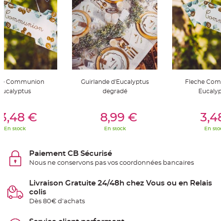
t
t
a
n
t
e
N
o
e
u
d
h
he Communion
Guirlande d'Eucalyptus
Fleche Co
o
u
Eucalyptus
degradé
Eucaly
s
s
er Au Panier
Ajouter Au Panier
Ajouter A
e
d
3,48 €
8,99 €
3,4
e
c
En stock
En stock
En sto
h
a
i
s
Paiement CB Sécurisé
e
d
Nous ne conservons pas vos coordonnées bancaires
e
M
a
Livraison Gratuite 24/48h chez Vous ou en Relais
r
i
colis
a
Dès 80€ d'achats
g
e