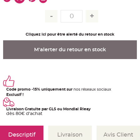
u
m
B
a
n
d
e
r
Cliquez ici pour être alerté du retour en stock
o
l
e
e
M'alerter du retour en stock
t
g
u
i
r
l
a
n
d
e
Code promo -15% uniquement sur
nos réseaux sociaux
m
a
Exclusif !
r
i
a
g
Livraison Gratuite par GLS ou Mondial Rleay
e
dès 80€ d'achat
H
o
u
s
Descriptif
Livraison
Avis Client
s