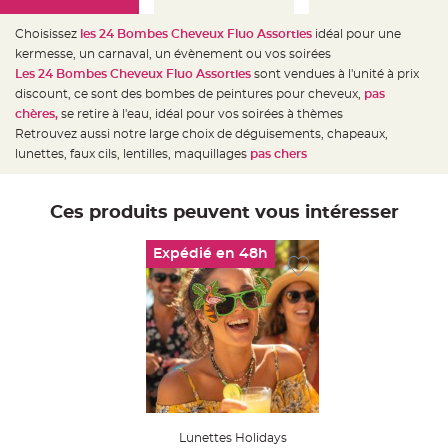
e
d
e
Choisissez
les 24 Bombes Cheveux Fluo Assorties
idéal pour une
c
h
kermesse, un carnaval, un évènement ou vos soirées
a
Les 24 Bombes Cheveux Fluo Assorties
sont vendues à l'unité à prix
i
s
discount, ce sont des bombes de peintures pour cheveux,
pas
e
m
chères,
se retire à l'eau, idéal pour vos soirées à thèmes
a
Retrouvez aussi notre large choix de déguisements, chapeaux,
r
i
lunettes, faux cils, lentilles, maquillages
pas chers
a
g
e
Ces produits peuvent vous intéresser
L
a
n
t
Expédié en 48h
e
r
n
e
v
o
l
a
n
t
e
e
t
f
l
Lunettes Holidays
o