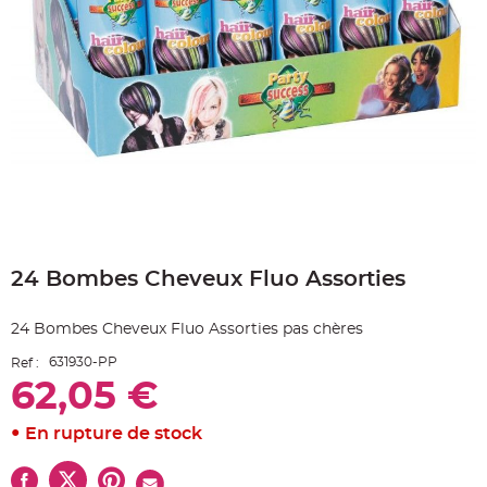
e
A
r
t
i
c
l
e
L
u
m
i
n
e
u
x
Skip
B
to
a
24 Bombes Cheveux Fluo Assorties
the
l
beginning
l
o
of
n
24 Bombes Cheveux Fluo Assorties pas chères
the
m
a
images
r
631930-PP
Ref :
gallery
i
62,05 €
a
g
e
&
En rupture de stock
H
é
l
i