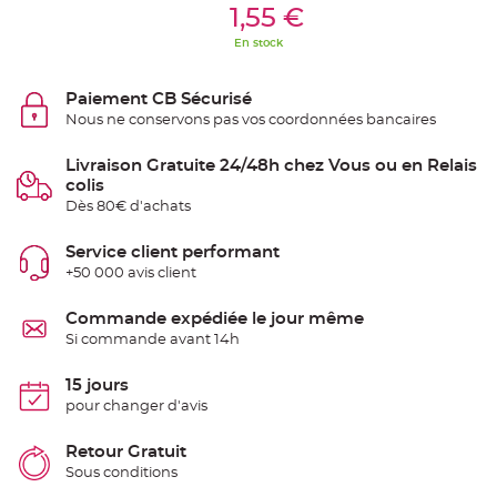
S
1,55 €
u
s
En stock
p
e
n
s
Paiement CB Sécurisé
i
o
Nous ne conservons pas vos coordonnées bancaires
n
b
o
Livraison Gratuite 24/48h chez Vous ou en Relais
u
l
colis
e
Dès 80€ d'achats
p
a
p
i
Service client performant
e
+50 000 avis client
r
T
Commande expédiée le jour même
a
p
Si commande avant 14h
i
s
d
15 jours
e
s
pour changer d'avis
a
l
l
Retour Gratuit
e
e
Sous conditions
t
T