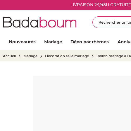
Nouveautés
LIVRAISON 24/48H GRATUIT
Mariage
Décoration
Rechercher
salle
mariage
Article
Nouveautés
Mariage
Déco par thèmes
Anniv
Lumineux
Ballon
Accueil
Mariage
Décoration salle mariage
Ballon mariage & H
mariage
&
Hélium
Skip
Banderole
to
et
the
guirlande
end
mariage
of
Housse
the
de
images
chaise
gallery
mariage