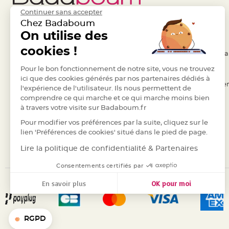
jetable
Continuer sans accepter
Chevalet
Chez Badaboum
de
Liens Utiles
On utilise des
Legal
table
cookies !
- Questions / Réponses
- Conditions Généra
Mariage
Colombe,
- Nous contacter
Pour le bon fonctionnement de notre site, vous ne trouvez
- RGPD
Papillon,
ici que des cookies générés par nos partenaires dédiés à
- Suivre une commande
- Règles de confiden
l'expérience de l'utilisateur. Ils nous permettent de
Cage
comprendre ce qui marche et ce qui marche moins bien
- Retourner un article
- Cookies
oiseau
à travers votre visite sur Badaboum.fr
- Paiement Sécurisé
- Plan du site
Confettis
Pour modifier vos préférences par la suite, cliquez sur le
et
- Paiement en Plusieurs fois
lien 'Préférences de cookies' situé dans le pied de page.
Pétale
- Marques
Lire la politique de confidentialité & Partenaires
de
rose
Consentements certifiés par
Déco
En savoir plus
OK pour moi
Ardoise
Axeptio consent
Plateforme de Gestion du Consentement : Personnalisez vos
Déco
Notre plateforme vous permet d'adapter et de gérer vos para
Naturelle
RGPD
Mariage