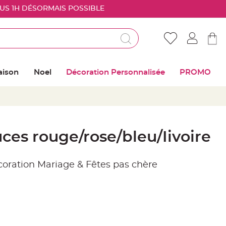
OUS 1H DÉSORMAIS POSSIBLE
Déjà client ?
Connectez vous pour retrouver vos coups de
aison
Noel
Décoration Personnalisée
PROMO
coeur
Me connecter
Mot de passe oublié ?
uces rouge/rose/bleu/Iivoire
Nouveau client ?
écoration Mariage & Fêtes pas chère
Créer mon compte