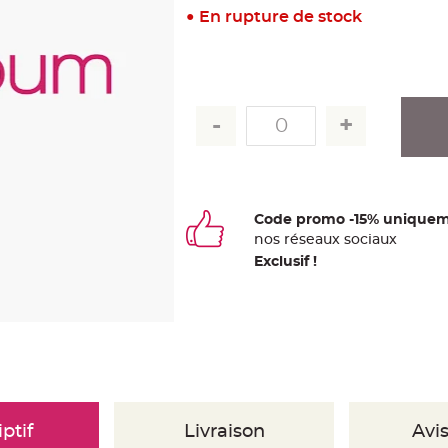
En rupture de stock
Code promo -15% uniquem
nos
ré
seaux
sociaux
Exclusif !
ptif
Livraison
Avis