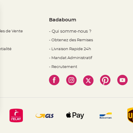
Badaboum
les de Vente
- Qui somme-nous ?
- Obtenez des Remises
tialité
- Livraison Rapide 24h
- Mandat Administratif
- Recrutement
 Options
mètres de confidentialité, en garantissant la conformité avec l