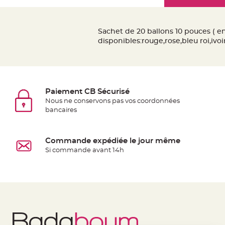
Mariage
the
Décoration
images
table
gallery
Sachet de 20 ballons 10 pouces ( env
mariage
disponibles:rouge,rose,bleu roi,ivo
Bougeoirs
et
Photophores
Bougie
Paiement CB Sécurisé
décoration
Nous ne conservons pas vos coordonnées
Centre
bancaires
de
table
Commande expédiée le jour même
&
Si commande avant 14h
Vase
Mariage
Chemin
de
table
Mariage