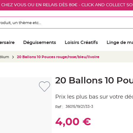
E CHEZ VOUS OU EN RELAIS DÈS 80€ - CLICK AND COLLECT S
ersaire
Déguisements
Loisirs Créatifs
Linge de m
élium
20 Ballons 10 Pouces rouge/rose/bleu/Iivoire
20 Ballons 10 Po
Prix les plus bas sur votre d
36015/19/21/33-3
Ref :
4,00 €