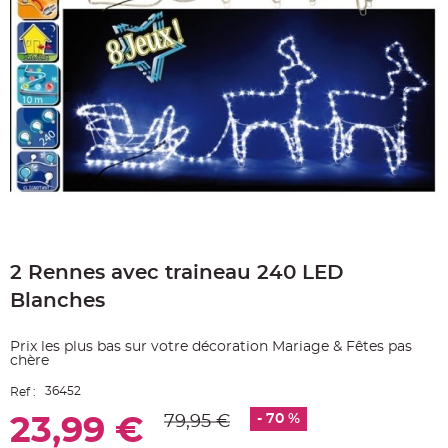
e
A
r
t
i
c
l
e
L
u
m
i
n
e
u
x
B
Skip
a
to
l
2 Rennes avec traineau 240 LED
the
l
o
beginning
n
Blanches
of
m
a
the
r
images
i
Prix les plus bas sur votre décoration Mariage & Fêtes pas
gallery
a
chère
g
e
36452
&
Ref :
H
é
- 70 %
79,95 €
23,99 €
l
i