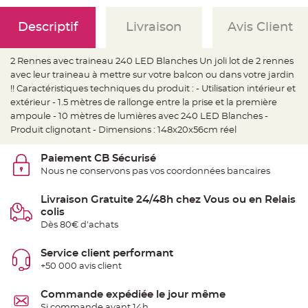
e
d
e
Descriptif
Livraison
Avis Client
c
h
a
i
s
2 Rennes avec traineau 240 LED Blanches Un joli lot de 2 rennes
e
avec leur traineau à mettre sur votre balcon ou dans votre jardin
m
a
!! Caractéristiques techniques du produit : - Utilisation intérieur et
r
i
extérieur - 1.5 mètres de rallonge entre la prise et la première
a
ampoule - 10 mètres de lumières avec 240 LED Blanches -
g
e
Produit clignotant - Dimensions : 148x20x56cm réel
L
a
Paiement CB Sécurisé
n
Nous ne conservons pas vos coordonnées bancaires
t
e
r
n
Livraison Gratuite 24/48h chez Vous ou en Relais
e
colis
v
o
Dès 80€ d'achats
l
a
n
Service client performant
t
e
+50 000 avis client
e
t
f
Commande expédiée le jour même
l
o
Si commande avant 14h