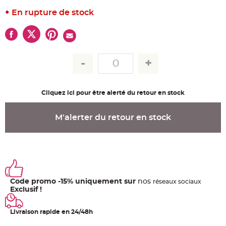
u
m
En rupture de stock
B
a
n
d
e
r
o
l
e
e
t
g
Cliquez ici pour être alerté du retour en stock
u
i
r
l
M'alerter du retour en stock
a
n
d
e
m
a
r
i
a
g
Code promo -15% uniquement sur
nos
e
ré
seaux
sociaux
Exclusif !
H
o
u
Livraison rapide en 24/48h
s
s