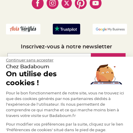
- Marques
- Plan du site
S
- Livraison Rapide 24h
u
s
- Mandat Administratif
p
e
- Recrutement
n
s
i
o
n
b
o
u
Inscrivez-vous à notre newsletter
l
e
p
a
Inscription
Continuer sans accepter
p
Chez Badaboum
i
e
On utilise des
r
Espace Pro
cookies !
T
a
p
Demander un devis
Pour le bon fonctionnement de notre site, vous ne trouvez ici
i
s
que des cookies générés par nos partenaires dédiés à
d
e
l'expérience de l'utilisateur. Ils nous permettent de
s
comprendre ce qui marche et ce qui marche moins bien à
a
l
travers votre visite sur Badaboum.fr
l
e
Pour modifier vos préférences par la suite, cliquez sur le lien
e
t
'Préférences de cookies' situé dans le pied de page.
T