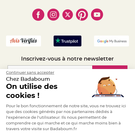
S
- Paiement en Plusieurs fois
u
- Cookies
- Obtenez des Remises
s
- Marques
p
- Plan du site
- Livraison Rapide 24h
e
n
- Mandat Administratif
s
i
- Recrutement
o
n
b
o
u
l
e
p
Inscrivez-vous à notre newsletter
a
p
i
e
Inscription
Continuer sans accepter
r
Chez Badaboum
T
On utilise des
a
Espace Pro
p
cookies !
i
s
d
Demander un devis
e
Pour le bon fonctionnement de notre site, vous ne trouvez ici
s
que des cookies générés par nos partenaires dédiés à
a
l
l'expérience de l'utilisateur. Ils nous permettent de
l
comprendre ce qui marche et ce qui marche moins bien à
e
e
travers votre visite sur Badaboum.fr
t
T