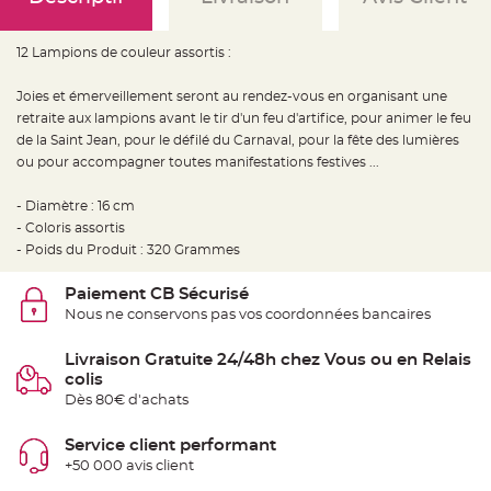
e
d
e
c
12 Lampions de couleur assortis :
h
a
i
s
Joies et émerveillement seront au rendez-vous en organisant une
e
retraite aux lampions avant le tir d'un feu d'artifice, pour animer le feu
m
a
de la Saint Jean, pour le défilé du Carnaval, pour la fête des lumières
r
i
ou pour accompagner toutes manifestations festives ...
a
g
e
- Diamètre : 16 cm
- Coloris assortis
L
a
- Poids du Produit : 320 Grammes
n
t
e
Paiement CB Sécurisé
r
Nous ne conservons pas vos coordonnées bancaires
n
e
v
o
Livraison Gratuite 24/48h chez Vous ou en Relais
l
colis
a
n
Dès 80€ d'achats
t
e
e
Service client performant
t
f
+50 000 avis client
l
o