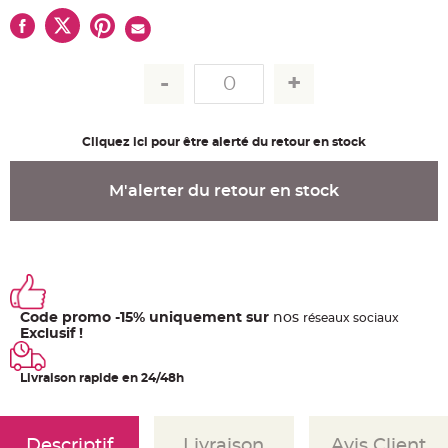
u
m
B
a
n
d
e
r
o
l
Cliquez ici pour être alerté du retour en stock
e
e
t
g
M'alerter du retour en stock
u
i
r
l
a
n
d
e
m
a
r
Code promo -15% uniquement sur
nos
ré
seaux
sociaux
i
Exclusif !
a
g
e
Livraison rapide en 24/48h
H
o
u
s
s
Descriptif
Livraison
Avis Client