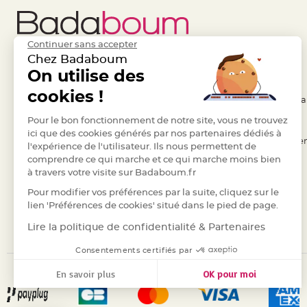
jetable
Chevalet
de
Continuer sans accepter
table
Chez Badaboum
Mariage
Liens Utiles
On utilise des
Legal
Colombe,
cookies !
- Questions / Réponses
- Conditions Généra
Papillon,
- Nous contacter
Pour le bon fonctionnement de notre site, vous ne trouvez
- RGPD
Cage
ici que des cookies générés par nos partenaires dédiés à
oiseau
- Suivre une commande
- Règles de confiden
l'expérience de l'utilisateur. Ils nous permettent de
Confettis
comprendre ce qui marche et ce qui marche moins bien
- Retourner un article
- Cookies
et
à travers votre visite sur Badaboum.fr
- Paiement Sécurisé
- Plan du site
Pétale
Pour modifier vos préférences par la suite, cliquez sur le
- Paiement en Plusieurs fois
de
lien 'Préférences de cookies' situé dans le pied de page.
rose
- Marques
Lire la politique de confidentialité & Partenaires
Déco
Consentements certifiés par
Ardoise
Déco
En savoir plus
OK pour moi
Naturelle
Axeptio consent
Plateforme de Gestion du Consentement : Personnalisez vos
Mariage