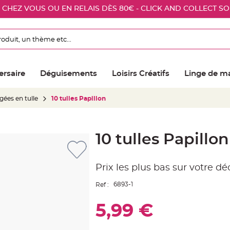
E CHEZ VOUS OU EN RELAIS DÈS 80€ - CLICK AND COLLECT S
ersaire
Déguisements
Loisirs Créatifs
Linge de m
ées en tulle
10 tulles Papillon
10 tulles Papillon
Prix les plus bas sur votre d
6893-1
Ref :
5,99 €