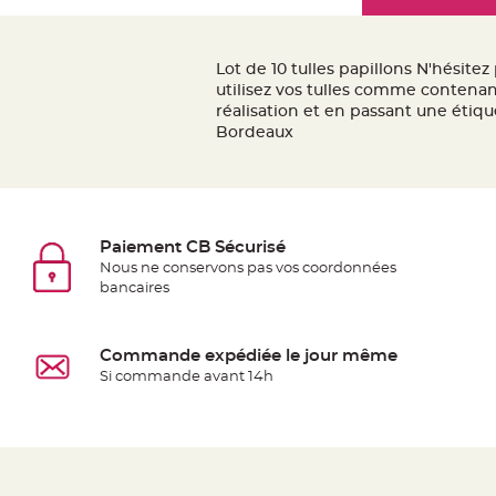
Mariage
the
Décoration
images
table
gallery
Lot de 10 tulles papillons N'hésite
mariage
utilisez vos tulles comme contenan
Bougeoirs
réalisation et en passant une étiqu
Bordeaux
et
Photophores
Bougie
décoration
Centre
Paiement CB Sécurisé
Nous ne conservons pas vos coordonnées
de
bancaires
table
&
Vase
Commande expédiée le jour même
Mariage
Si commande avant 14h
Chemin
de
table
Mariage