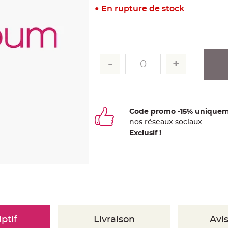
En rupture de stock
Code promo -15% uniquem
nos
ré
seaux
sociaux
Exclusif !
ptif
Livraison
Avis