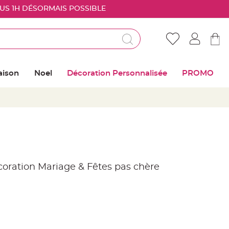
OUS 1H DÉSORMAIS POSSIBLE
Déjà client ?
Connectez vous pour retrouver vos coups de
aison
Noel
Décoration Personnalisée
PROMO
coeur
Me connecter
Mot de passe oublié ?
Nouveau client ?
écoration Mariage & Fêtes pas chère
Créer mon compte